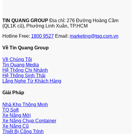
TIN QUANG GROUP
Địa chỉ: 276 Đường Hoàng Cầm
(QL1K cũ), Phường Linh Xuân, TP.HCM
Hotline Free:
1800 9527
Email:
marketing@tqg.com.vn
Về Tin Quang Group
Về Chúng Tôi
Tin Quang Media
Hệ Thống Chi Nhánh
Hệ Thống Sinh Thái
Lắng Nghe Từ Khách Hàng
Giải Pháp
Nhà Kho Thông Minh
TQ Soft
Xe Nâng Mới
Xe Nâng Chụp Container
Xe Nâng Cũ
Thiết Bị Công Trình