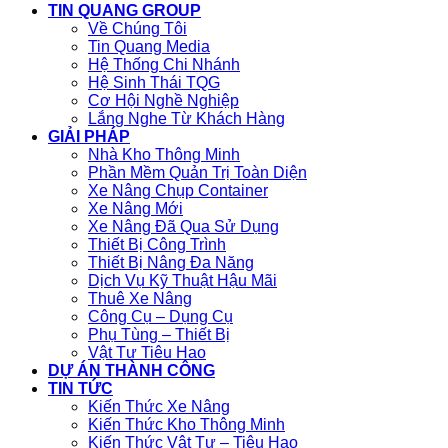
TIN QUANG GROUP
Về Chúng Tôi
Tin Quang Media
Hệ Thống Chi Nhánh
Hệ Sinh Thái TQG
Cơ Hội Nghề Nghiệp
Lắng Nghe Từ Khách Hàng
GIẢI PHÁP
Nhà Kho Thông Minh
Phần Mềm Quản Trị Toàn Diện
Xe Nâng Chụp Container
Xe Nâng Mới
Xe Nâng Đã Qua Sử Dụng
Thiết Bị Công Trình
Thiết Bị Nâng Đa Năng
Dịch Vụ Kỹ Thuật Hậu Mãi
Thuê Xe Nâng
Công Cụ – Dụng Cụ
Phụ Tùng – Thiết Bị
Vật Tư Tiêu Hao
DỰ ÁN THÀNH CÔNG
TIN TỨC
Kiến Thức Xe Nâng
Kiến Thức Kho Thông Minh
Kiến Thức Vật Tư – Tiêu Hao