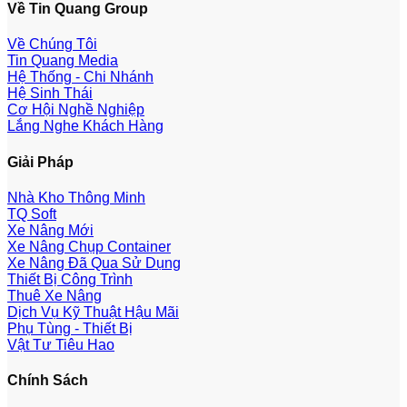
Về Tin Quang Group
Về Chúng Tôi
Tin Quang Media
Hệ Thống - Chi Nhánh
Hệ Sinh Thái
Cơ Hội Nghề Nghiệp
Lắng Nghe Khách Hàng
Giải Pháp
Nhà Kho Thông Minh
TQ Soft
Xe Nâng Mới
Xe Nâng Chụp Container
Xe Nâng Đã Qua Sử Dụng
Thiết Bị Công Trình
Thuê Xe Nâng
Dịch Vụ Kỹ Thuật Hậu Mãi
Phụ Tùng - Thiết Bị
Vật Tư Tiêu Hao
Chính Sách