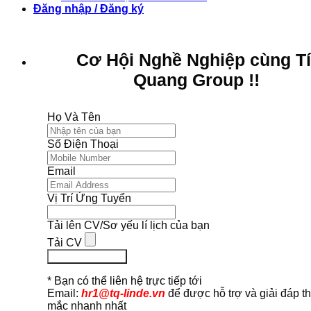
Đăng nhập / Đăng ký
Cơ Hội Nghề Nghiệp cùng T
Quang Group !!
Họ Và Tên
Số Điện Thoại
Email
Vị Trí Ứng Tuyển
Tải lên CV/Sơ yếu lí lịch của bạn
Tải CV
Ứng Tuyển Ngay
* Bạn có thể liên hệ trực tiếp tới
Email:
hr1@tq-linde.vn
để được hỗ trợ và giải đáp t
mắc nhanh nhất