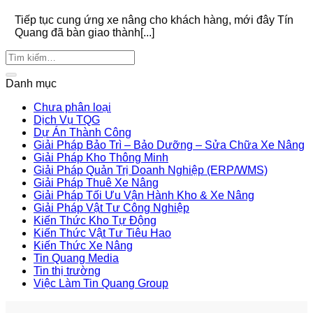
Tiếp tục cung ứng xe nâng cho khách hàng, mới đây Tín
Quang đã bàn giao thành[...]
Danh mục
Chưa phân loại
Dịch Vụ TQG
Dự Án Thành Công
Giải Pháp Bảo Trì – Bảo Dưỡng – Sửa Chữa Xe Nâng
Giải Pháp Kho Thông Minh
Giải Pháp Quản Trị Doanh Nghiệp (ERP/WMS)
Giải Pháp Thuê Xe Nâng
Giải Pháp Tối Ưu Vận Hành Kho & Xe Nâng
Giải Pháp Vật Tư Công Nghiệp
Kiến Thức Kho Tự Động
Kiến Thức Vật Tư Tiêu Hao
Kiến Thức Xe Nâng
Tin Quang Media
Tin thị trường
Việc Làm Tin Quang Group