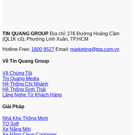
TIN QUANG GROUP
Địa chỉ: 276 Đường Hoàng Cầm
(QL1K cũ), Phường Linh Xuân, TP.HCM
Hotline Free:
1800 9527
Email:
marketing@tqg.com.vn
Về Tin Quang Group
Về Chúng Tôi
Tin Quang Media
Hệ Thống Chi Nhánh
Hệ Thống Sinh Thái
Lắng Nghe Từ Khách Hàng
Giải Pháp
Nhà Kho Thông Minh
TQ Soft
Xe Nâng Mới
Xe Nâng Chụp Container