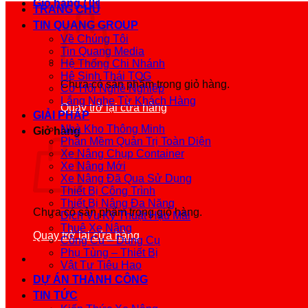
Giỏ hàng /
0
₫
TRANG CHỦ
TIN QUANG GROUP
Về Chúng Tôi
Tin Quang Media
Hệ Thống Chi Nhánh
Hệ Sinh Thái TQG
Chưa có sản phẩm trong giỏ hàng.
Cơ Hội Nghề Nghiệp
Lắng Nghe Từ Khách Hàng
Quay trở lại cửa hàng
GIẢI PHÁP
Nhà Kho Thông Minh
Giỏ hàng
Phần Mềm Quản Trị Toàn Diện
Xe Nâng Chụp Container
Xe Nâng Mới
Xe Nâng Đã Qua Sử Dụng
Thiết Bị Công Trình
Thiết Bị Nâng Đa Năng
Chưa có sản phẩm trong giỏ hàng.
Dịch Vụ Kỹ Thuật Hậu Mãi
Thuê Xe Nâng
Quay trở lại cửa hàng
Công Cụ – Dụng Cụ
Phụ Tùng – Thiết Bị
Vật Tư Tiêu Hao
DỰ ÁN THÀNH CÔNG
TIN TỨC