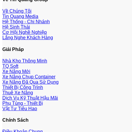
Về Chúng Tôi
Tin Quang Media
Hệ Thống - Chi Nhánh
Hệ Sinh Thái
Cơ Hội Nghề Nghiệp
Lắng Nghe Khách Hàng
Giải Pháp
Nhà Kho Thông Minh
TQ Soft
Xe Nâng Mới
Xe Nâng Chụp Container
Xe Nâng Đã Qua Sử Dụng
Thiết Bị Công Trình
Thuê Xe Nâng
Dịch Vụ Kỹ Thuật Hậu Mãi
Phụ Tùng - Thiết Bị
Vật Tư Tiêu Hao
Chính Sách
Điều Khoản Chung