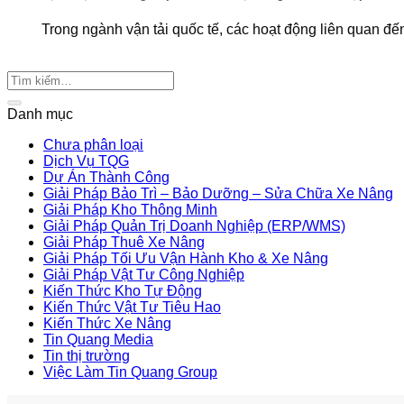
Trong ngành vận tải quốc tế, các hoạt động liên quan đến lo
Danh mục
Chưa phân loại
Dịch Vụ TQG
Dự Án Thành Công
Giải Pháp Bảo Trì – Bảo Dưỡng – Sửa Chữa Xe Nâng
Giải Pháp Kho Thông Minh
Giải Pháp Quản Trị Doanh Nghiệp (ERP/WMS)
Giải Pháp Thuê Xe Nâng
Giải Pháp Tối Ưu Vận Hành Kho & Xe Nâng
Giải Pháp Vật Tư Công Nghiệp
Kiến Thức Kho Tự Động
Kiến Thức Vật Tư Tiêu Hao
Kiến Thức Xe Nâng
Tin Quang Media
Tin thị trường
Việc Làm Tin Quang Group