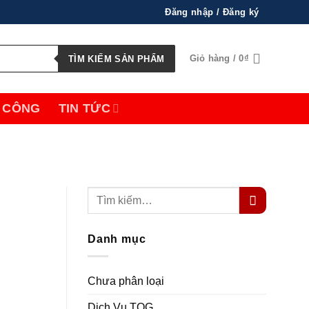
Đăng nhập / Đăng ký
Giỏ hàng /
0
₫
TÌM KIẾM SẢN PHẨM
 CÔNG
TIN TỨC
Danh mục
Chưa phân loại
Dịch Vụ TQG