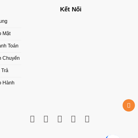
Kết Nối
ung
o Mật
anh Toán
n Chuyển
 Trả
o Hành