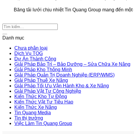
Băng tải lưới chịu nhiệt Tin Quang Group mang đến một gi
Danh mục
Chưa phân loại
Dịch Vụ TQG
Dự Án Thành Công
Giải Pháp Bảo Trì – Bảo Dưỡng – Sửa Chữa Xe Nâng
Giải Pháp Kho Thông Minh
Giải Pháp Quản Trị Doanh Nghiệp (ERP/WMS)
Giải Pháp Thuê Xe Nâng
Giải Pháp Tối Ưu Vận Hành Kho & Xe Nâng
Giải Pháp Vật Tư Công Nghiệp
Kiến Thức Kho Tự Động
Kiến Thức Vật Tư Tiêu Hao
Kiến Thức Xe Nâng
Tin Quang Media
Tin thị trường
Việc Làm Tin Quang Group