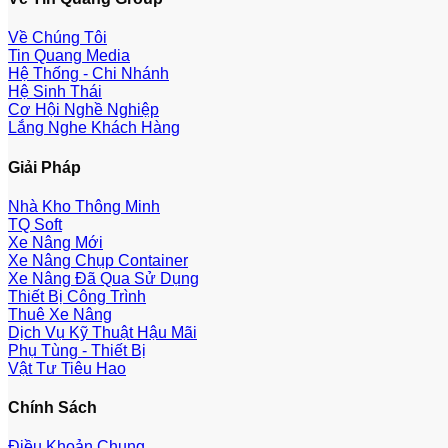
Về Chúng Tôi
Tin Quang Media
Hệ Thống - Chi Nhánh
Hệ Sinh Thái
Cơ Hội Nghề Nghiệp
Lắng Nghe Khách Hàng
Giải Pháp
Nhà Kho Thông Minh
TQ Soft
Xe Nâng Mới
Xe Nâng Chụp Container
Xe Nâng Đã Qua Sử Dụng
Thiết Bị Công Trình
Thuê Xe Nâng
Dịch Vụ Kỹ Thuật Hậu Mãi
Phụ Tùng - Thiết Bị
Vật Tư Tiêu Hao
Chính Sách
Điều Khoản Chung