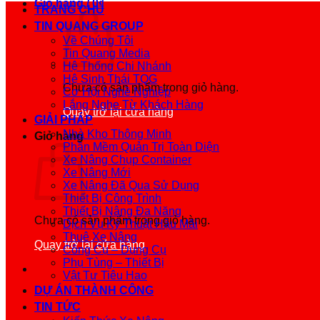
Giỏ hàng /
0
₫
TRANG CHỦ
TIN QUANG GROUP
Về Chúng Tôi
Tin Quang Media
Hệ Thống Chi Nhánh
Hệ Sinh Thái TQG
Chưa có sản phẩm trong giỏ hàng.
Cơ Hội Nghề Nghiệp
Lắng Nghe Từ Khách Hàng
Quay trở lại cửa hàng
GIẢI PHÁP
Nhà Kho Thông Minh
Giỏ hàng
Phần Mềm Quản Trị Toàn Diện
Xe Nâng Chụp Container
Xe Nâng Mới
Xe Nâng Đã Qua Sử Dụng
Thiết Bị Công Trình
Thiết Bị Nâng Đa Năng
Chưa có sản phẩm trong giỏ hàng.
Dịch Vụ Kỹ Thuật Hậu Mãi
Thuê Xe Nâng
Quay trở lại cửa hàng
Công Cụ – Dụng Cụ
Phụ Tùng – Thiết Bị
Vật Tư Tiêu Hao
DỰ ÁN THÀNH CÔNG
TIN TỨC