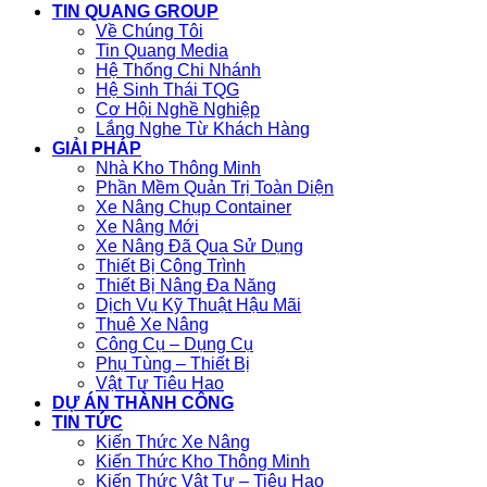
TIN QUANG GROUP
Về Chúng Tôi
Tin Quang Media
Hệ Thống Chi Nhánh
Hệ Sinh Thái TQG
Cơ Hội Nghề Nghiệp
Lắng Nghe Từ Khách Hàng
GIẢI PHÁP
Nhà Kho Thông Minh
Phần Mềm Quản Trị Toàn Diện
Xe Nâng Chụp Container
Xe Nâng Mới
Xe Nâng Đã Qua Sử Dụng
Thiết Bị Công Trình
Thiết Bị Nâng Đa Năng
Dịch Vụ Kỹ Thuật Hậu Mãi
Thuê Xe Nâng
Công Cụ – Dụng Cụ
Phụ Tùng – Thiết Bị
Vật Tư Tiêu Hao
DỰ ÁN THÀNH CÔNG
TIN TỨC
Kiến Thức Xe Nâng
Kiến Thức Kho Thông Minh
Kiến Thức Vật Tư – Tiêu Hao