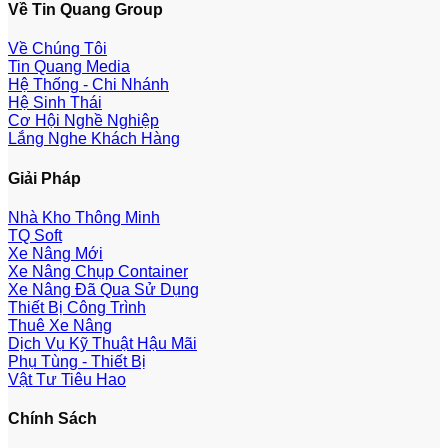
Về Tin Quang Group
Về Chúng Tôi
Tin Quang Media
Hệ Thống - Chi Nhánh
Hệ Sinh Thái
Cơ Hội Nghề Nghiệp
Lắng Nghe Khách Hàng
Giải Pháp
Nhà Kho Thông Minh
TQ Soft
Xe Nâng Mới
Xe Nâng Chụp Container
Xe Nâng Đã Qua Sử Dụng
Thiết Bị Công Trình
Thuê Xe Nâng
Dịch Vụ Kỹ Thuật Hậu Mãi
Phụ Tùng - Thiết Bị
Vật Tư Tiêu Hao
Chính Sách