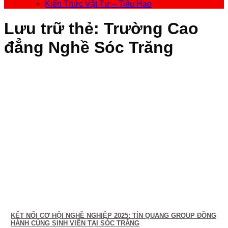
Kiến Thức Vật Tư – Tiêu Hao
Lưu trữ thẻ:
Trường Cao
đẳng Nghề Sóc Trăng
KẾT NỐI CƠ HỘI NGHỀ NGHIỆP 2025: TÍN QUANG GROUP ĐỒNG
HÀNH CÙNG SINH VIÊN TẠI SÓC TRĂNG