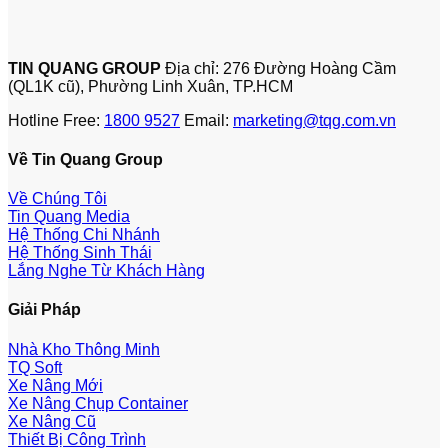
TIN QUANG GROUP
Địa chỉ: 276 Đường Hoàng Cầm
(QL1K cũ), Phường Linh Xuân, TP.HCM
Hotline Free:
1800 9527
Email:
marketing@tqg.com.vn
Về Tin Quang Group
Về Chúng Tôi
Tin Quang Media
Hệ Thống Chi Nhánh
Hệ Thống Sinh Thái
Lắng Nghe Từ Khách Hàng
Giải Pháp
Nhà Kho Thông Minh
TQ Soft
Xe Nâng Mới
Xe Nâng Chụp Container
Xe Nâng Cũ
Thiết Bị Công Trình