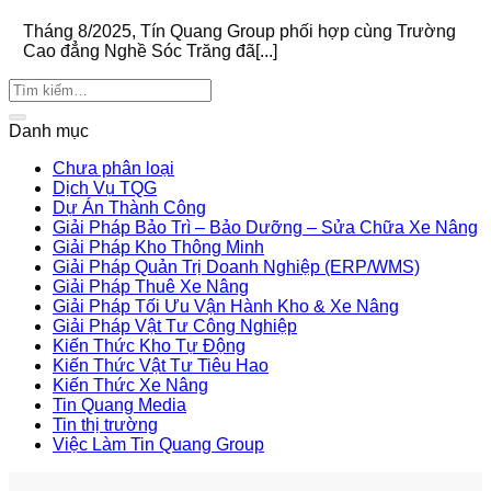
Tháng 8/2025, Tín Quang Group phối hợp cùng Trường
Cao đẳng Nghề Sóc Trăng đã[...]
Danh mục
Chưa phân loại
Dịch Vụ TQG
Dự Án Thành Công
Giải Pháp Bảo Trì – Bảo Dưỡng – Sửa Chữa Xe Nâng
Giải Pháp Kho Thông Minh
Giải Pháp Quản Trị Doanh Nghiệp (ERP/WMS)
Giải Pháp Thuê Xe Nâng
Giải Pháp Tối Ưu Vận Hành Kho & Xe Nâng
Giải Pháp Vật Tư Công Nghiệp
Kiến Thức Kho Tự Động
Kiến Thức Vật Tư Tiêu Hao
Kiến Thức Xe Nâng
Tin Quang Media
Tin thị trường
Việc Làm Tin Quang Group