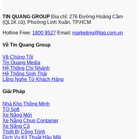
TIN QUANG GROUP
Địa chỉ: 276 Đường Hoàng Cầm
(QL1K cũ), Phường Linh Xuân, TP.HCM
Hotline Free:
1800 9527
Email:
marketing@tqg.com.vn
Về Tin Quang Group
Về Chúng Tôi
Tin Quang Media
Hệ Thống Chi Nhánh
Hệ Thống Sinh Thái
Lắng Nghe Từ Khách Hàng
Giải Pháp
Nhà Kho Thông Minh
TQ Soft
Xe Nâng Mới
Xe Nâng Chụp Container
Xe Nâng Cũ
Thiết Bị Công Trình
Dịch Vụ Kỹ Thuật Hậu Mãi