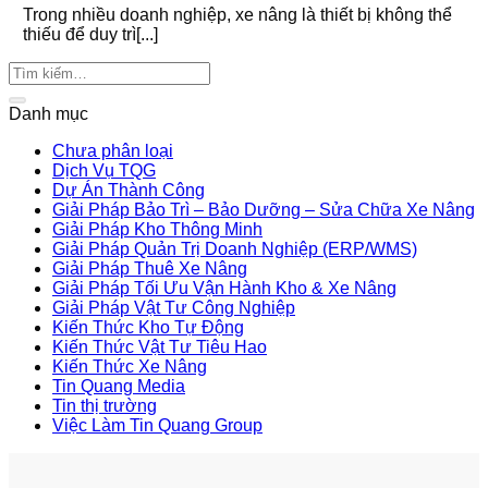
Trong nhiều doanh nghiệp, xe nâng là thiết bị không thể
thiếu để duy trì[...]
Danh mục
Chưa phân loại
Dịch Vụ TQG
Dự Án Thành Công
Giải Pháp Bảo Trì – Bảo Dưỡng – Sửa Chữa Xe Nâng
Giải Pháp Kho Thông Minh
Giải Pháp Quản Trị Doanh Nghiệp (ERP/WMS)
Giải Pháp Thuê Xe Nâng
Giải Pháp Tối Ưu Vận Hành Kho & Xe Nâng
Giải Pháp Vật Tư Công Nghiệp
Kiến Thức Kho Tự Động
Kiến Thức Vật Tư Tiêu Hao
Kiến Thức Xe Nâng
Tin Quang Media
Tin thị trường
Việc Làm Tin Quang Group