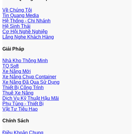
Về Chúng Tôi
Tin Quang Media
Hệ Thống - Chi Nhánh
Hệ Sinh Thái
Cơ Hội Nghề Nghiệp
Lắng Nghe Khách Hàng
Giải Pháp
Nhà Kho Thông Minh
TQ Soft
Xe Nâng Mới
Xe Nâng Chụp Container
Xe Nâng Đã Qua Sử Dụng
Thiết Bị Công Trình
Thuê Xe Nâng
Dịch Vụ Kỹ Thuật Hậu Mãi
Phụ Tùng - Thiết Bị
Vật Tư Tiêu Hao
Chính Sách
Điều Khoản Chung