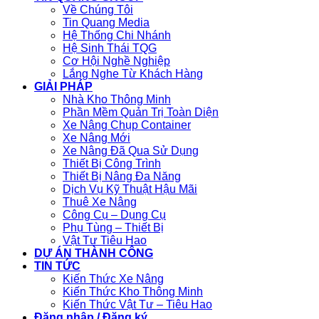
Về Chúng Tôi
Tin Quang Media
Hệ Thống Chi Nhánh
Hệ Sinh Thái TQG
Cơ Hội Nghề Nghiệp
Lắng Nghe Từ Khách Hàng
GIẢI PHÁP
Nhà Kho Thông Minh
Phần Mềm Quản Trị Toàn Diện
Xe Nâng Chụp Container
Xe Nâng Mới
Xe Nâng Đã Qua Sử Dụng
Thiết Bị Công Trình
Thiết Bị Nâng Đa Năng
Dịch Vụ Kỹ Thuật Hậu Mãi
Thuê Xe Nâng
Công Cụ – Dụng Cụ
Phụ Tùng – Thiết Bị
Vật Tư Tiêu Hao
DỰ ÁN THÀNH CÔNG
TIN TỨC
Kiến Thức Xe Nâng
Kiến Thức Kho Thông Minh
Kiến Thức Vật Tư – Tiêu Hao
Đăng nhập / Đăng ký