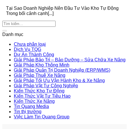
Tại Sao Doanh Nghiệp Nên Đầu Tư Vào Kho Tự Động
Trong bối cảnh cạnh[...]
Danh mục
Chưa phân loại
Dịch Vụ TQG
Dự Án Thành Công
Giải Pháp Bảo Trì – Bảo Dưỡng – Sửa Chữa Xe Nâng
Giải Pháp Kho Thông Minh
Giải Pháp Quản Trị Doanh Nghiệp (ERP/WMS)
Giải Pháp Thuê Xe Nâng
Giải Pháp Tối Ưu Vận Hành Kho & Xe Nâng
Giải Pháp Vật Tư Công Nghiệp
Kiến Thức Kho Tự Động
Kiến Thức Vật Tư Tiêu Hao
Kiến Thức Xe Nâng
Tin Quang Media
Tin thị trường
Việc Làm Tin Quang Group