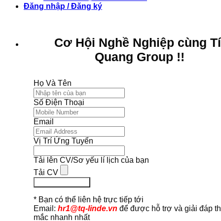
Đăng nhập / Đăng ký
Cơ Hội Nghề Nghiệp cùng T
Quang Group !!
Họ Và Tên
Số Điện Thoại
Email
Vị Trí Ứng Tuyển
Tải lên CV/Sơ yếu lí lịch của bạn
Tải CV
Ứng Tuyển Ngay
* Bạn có thể liên hệ trực tiếp tới
Email:
hr1@tq-linde.vn
để được hỗ trợ và giải đáp t
mắc nhanh nhất