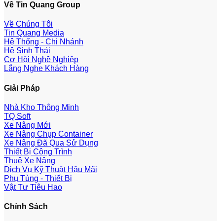
Về Tin Quang Group
Về Chúng Tôi
Tin Quang Media
Hệ Thống - Chi Nhánh
Hệ Sinh Thái
Cơ Hội Nghề Nghiệp
Lắng Nghe Khách Hàng
Giải Pháp
Nhà Kho Thông Minh
TQ Soft
Xe Nâng Mới
Xe Nâng Chụp Container
Xe Nâng Đã Qua Sử Dụng
Thiết Bị Công Trình
Thuê Xe Nâng
Dịch Vụ Kỹ Thuật Hậu Mãi
Phụ Tùng - Thiết Bị
Vật Tư Tiêu Hao
Chính Sách