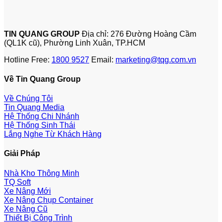
TIN QUANG GROUP
Địa chỉ: 276 Đường Hoàng Cầm
(QL1K cũ), Phường Linh Xuân, TP.HCM
Hotline Free:
1800 9527
Email:
marketing@tqg.com.vn
Về Tin Quang Group
Về Chúng Tôi
Tin Quang Media
Hệ Thống Chi Nhánh
Hệ Thống Sinh Thái
Lắng Nghe Từ Khách Hàng
Giải Pháp
Nhà Kho Thông Minh
TQ Soft
Xe Nâng Mới
Xe Nâng Chụp Container
Xe Nâng Cũ
Thiết Bị Công Trình