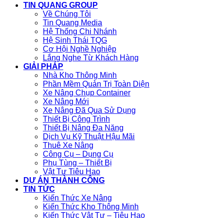
TIN QUANG GROUP
Về Chúng Tôi
Tin Quang Media
Hệ Thống Chi Nhánh
Hệ Sinh Thái TQG
Cơ Hội Nghề Nghiệp
Lắng Nghe Từ Khách Hàng
GIẢI PHÁP
Nhà Kho Thông Minh
Phần Mềm Quản Trị Toàn Diện
Xe Nâng Chụp Container
Xe Nâng Mới
Xe Nâng Đã Qua Sử Dụng
Thiết Bị Công Trình
Thiết Bị Nâng Đa Năng
Dịch Vụ Kỹ Thuật Hậu Mãi
Thuê Xe Nâng
Công Cụ – Dụng Cụ
Phụ Tùng – Thiết Bị
Vật Tư Tiêu Hao
DỰ ÁN THÀNH CÔNG
TIN TỨC
Kiến Thức Xe Nâng
Kiến Thức Kho Thông Minh
Kiến Thức Vật Tư – Tiêu Hao