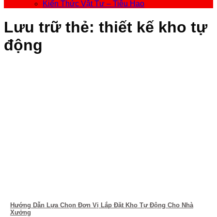
Kiến Thức Vật Tư – Tiêu Hao
Lưu trữ thẻ:
thiết kế kho tự
động
Hướng Dẫn Lựa Chọn Đơn Vị Lắp Đặt Kho Tự Động Cho Nhà
Xưởng