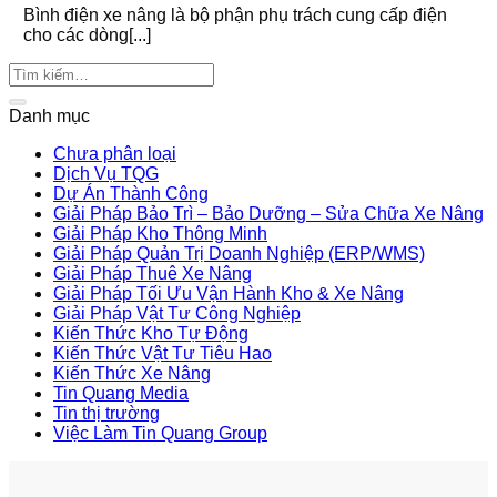
Bình điện xe nâng là bộ phận phụ trách cung cấp điện
cho các dòng[...]
Danh mục
Chưa phân loại
Dịch Vụ TQG
Dự Án Thành Công
Giải Pháp Bảo Trì – Bảo Dưỡng – Sửa Chữa Xe Nâng
Giải Pháp Kho Thông Minh
Giải Pháp Quản Trị Doanh Nghiệp (ERP/WMS)
Giải Pháp Thuê Xe Nâng
Giải Pháp Tối Ưu Vận Hành Kho & Xe Nâng
Giải Pháp Vật Tư Công Nghiệp
Kiến Thức Kho Tự Động
Kiến Thức Vật Tư Tiêu Hao
Kiến Thức Xe Nâng
Tin Quang Media
Tin thị trường
Việc Làm Tin Quang Group