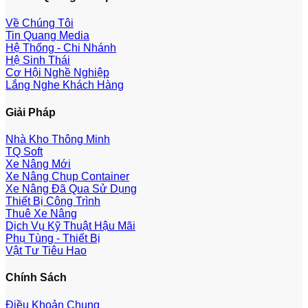
Về Chúng Tôi
Tin Quang Media
Hệ Thống - Chi Nhánh
Hệ Sinh Thái
Cơ Hội Nghề Nghiệp
Lắng Nghe Khách Hàng
Giải Pháp
Nhà Kho Thông Minh
TQ Soft
Xe Nâng Mới
Xe Nâng Chụp Container
Xe Nâng Đã Qua Sử Dụng
Thiết Bị Công Trình
Thuê Xe Nâng
Dịch Vụ Kỹ Thuật Hậu Mãi
Phụ Tùng - Thiết Bị
Vật Tư Tiêu Hao
Chính Sách
Điều Khoản Chung