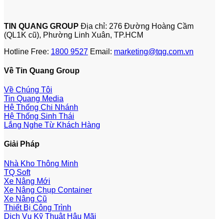
TIN QUANG GROUP
Địa chỉ: 276 Đường Hoàng Cầm
(QL1K cũ), Phường Linh Xuân, TP.HCM
Hotline Free:
1800 9527
Email:
marketing@tqg.com.vn
Về Tin Quang Group
Về Chúng Tôi
Tin Quang Media
Hệ Thống Chi Nhánh
Hệ Thống Sinh Thái
Lắng Nghe Từ Khách Hàng
Giải Pháp
Nhà Kho Thông Minh
TQ Soft
Xe Nâng Mới
Xe Nâng Chụp Container
Xe Nâng Cũ
Thiết Bị Công Trình
Dịch Vụ Kỹ Thuật Hậu Mãi