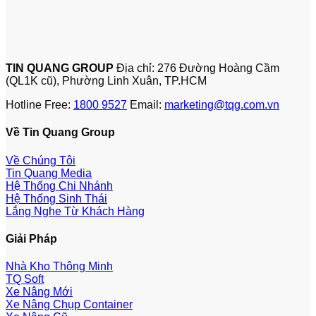
TIN QUANG GROUP
Địa chỉ: 276 Đường Hoàng Cầm
(QL1K cũ), Phường Linh Xuân, TP.HCM
Hotline Free:
1800 9527
Email:
marketing@tqg.com.vn
Về Tin Quang Group
Về Chúng Tôi
Tin Quang Media
Hệ Thống Chi Nhánh
Hệ Thống Sinh Thái
Lắng Nghe Từ Khách Hàng
Giải Pháp
Nhà Kho Thông Minh
TQ Soft
Xe Nâng Mới
Xe Nâng Chụp Container