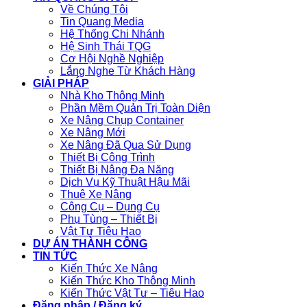
Về Chúng Tôi
Tin Quang Media
Hệ Thống Chi Nhánh
Hệ Sinh Thái TQG
Cơ Hội Nghề Nghiệp
Lắng Nghe Từ Khách Hàng
GIẢI PHÁP
Nhà Kho Thông Minh
Phần Mềm Quản Trị Toàn Diện
Xe Nâng Chụp Container
Xe Nâng Mới
Xe Nâng Đã Qua Sử Dụng
Thiết Bị Công Trình
Thiết Bị Nâng Đa Năng
Dịch Vụ Kỹ Thuật Hậu Mãi
Thuê Xe Nâng
Công Cụ – Dụng Cụ
Phụ Tùng – Thiết Bị
Vật Tư Tiêu Hao
DỰ ÁN THÀNH CÔNG
TIN TỨC
Kiến Thức Xe Nâng
Kiến Thức Kho Thông Minh
Kiến Thức Vật Tư – Tiêu Hao
Đăng nhập / Đăng ký