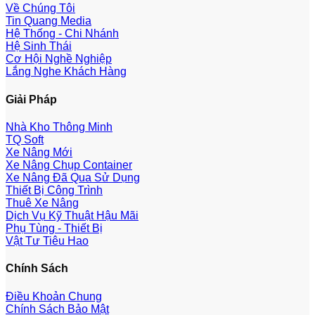
Về Chúng Tôi
Tin Quang Media
Hệ Thống - Chi Nhánh
Hệ Sinh Thái
Cơ Hội Nghề Nghiệp
Lắng Nghe Khách Hàng
Giải Pháp
Nhà Kho Thông Minh
TQ Soft
Xe Nâng Mới
Xe Nâng Chụp Container
Xe Nâng Đã Qua Sử Dụng
Thiết Bị Công Trình
Thuê Xe Nâng
Dịch Vụ Kỹ Thuật Hậu Mãi
Phụ Tùng - Thiết Bị
Vật Tư Tiêu Hao
Chính Sách
Điều Khoản Chung
Chính Sách Bảo Mật