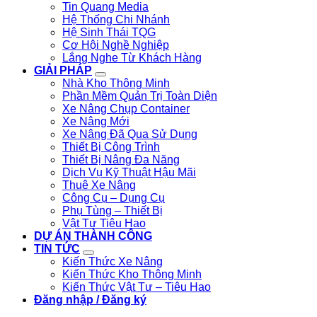
Tin Quang Media
Hệ Thống Chi Nhánh
Hệ Sinh Thái TQG
Cơ Hội Nghề Nghiệp
Lắng Nghe Từ Khách Hàng
GIẢI PHÁP
Nhà Kho Thông Minh
Phần Mềm Quản Trị Toàn Diện
Xe Nâng Chụp Container
Xe Nâng Mới
Xe Nâng Đã Qua Sử Dụng
Thiết Bị Công Trình
Thiết Bị Nâng Đa Năng
Dịch Vụ Kỹ Thuật Hậu Mãi
Thuê Xe Nâng
Công Cụ – Dụng Cụ
Phụ Tùng – Thiết Bị
Vật Tư Tiêu Hao
DỰ ÁN THÀNH CÔNG
TIN TỨC
Kiến Thức Xe Nâng
Kiến Thức Kho Thông Minh
Kiến Thức Vật Tư – Tiêu Hao
Đăng nhập / Đăng ký