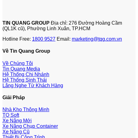
TIN QUANG GROUP
Địa chỉ: 276 Đường Hoàng Cầm
(QL1K cũ), Phường Linh Xuân, TP.HCM
Hotline Free:
1800 9527
Email:
marketing@tqg.com.vn
Về Tin Quang Group
Về Chúng Tôi
Tin Quang Media
Hệ Thống Chi Nhánh
Hệ Thống Sinh Thái
Lắng Nghe Từ Khách Hàng
Giải Pháp
Nhà Kho Thông Minh
TQ Soft
Xe Nâng Mới
Xe Nâng Chụp Container
Xe Nâng Cũ
Thiết Bị Công Trình