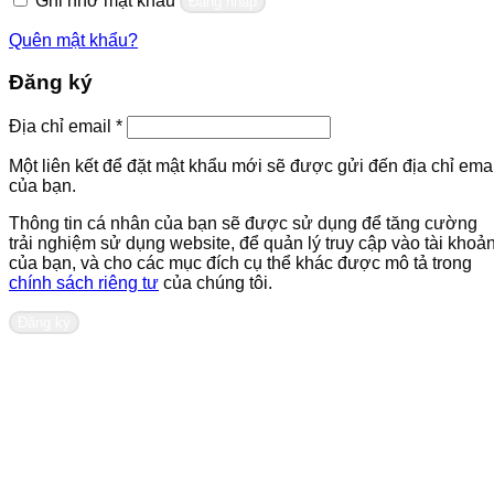
Ghi nhớ mật khẩu
Đăng nhập
Quên mật khẩu?
Đăng ký
Bắt
Địa chỉ email
*
buộc
Một liên kết để đặt mật khẩu mới sẽ được gửi đến địa chỉ emai
của bạn.
Thông tin cá nhân của bạn sẽ được sử dụng để tăng cường
trải nghiệm sử dụng website, để quản lý truy cập vào tài khoả
của bạn, và cho các mục đích cụ thể khác được mô tả trong
chính sách riêng tư
của chúng tôi.
Đăng ký
Liên hệ