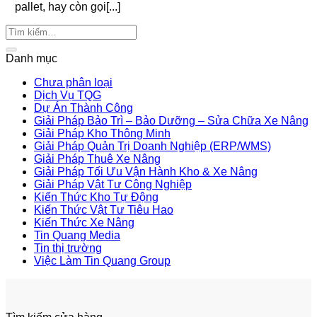
pallet, hay còn gọi[...]
Danh mục
Chưa phân loại
Dịch Vụ TQG
Dự Án Thành Công
Giải Pháp Bảo Trì – Bảo Dưỡng – Sửa Chữa Xe Nâng
Giải Pháp Kho Thông Minh
Giải Pháp Quản Trị Doanh Nghiệp (ERP/WMS)
Giải Pháp Thuê Xe Nâng
Giải Pháp Tối Ưu Vận Hành Kho & Xe Nâng
Giải Pháp Vật Tư Công Nghiệp
Kiến Thức Kho Tự Động
Kiến Thức Vật Tư Tiêu Hao
Kiến Thức Xe Nâng
Tin Quang Media
Tin thị trường
Việc Làm Tin Quang Group