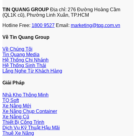
TIN QUANG GROUP
Địa chỉ: 276 Đường Hoàng Cầm
(QL1K cũ), Phường Linh Xuân, TP.HCM
Hotline Free:
1800 9527
Email:
marketing@tqg.com.vn
Về Tin Quang Group
Về Chúng Tôi
Tin Quang Media
Hệ Thống Chi Nhánh
Hệ Thống Sinh Thái
Lắng Nghe Từ Khách Hàng
Giải Pháp
Nhà Kho Thông Minh
TQ Soft
Xe Nâng Mới
Xe Nâng Chụp Container
Xe Nâng Cũ
Thiết Bị Công Trình
Dịch Vụ Kỹ Thuật Hậu Mãi
Thuê Xe Nâng