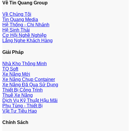
Về Tin Quang Group
Về Chúng Tôi
Tin Quang Media
Hệ Thống - Chi Nhánh
Hệ Sinh Thái
Cơ Hội Nghề Nghiệp
Lắng Nghe Khách Hàng
Giải Pháp
Nhà Kho Thông Minh
TQ Soft
Xe Nâng Mới
Xe Nâng Chụp Container
Xe Nâng Đã Qua Sử Dụng
Thiết Bị Công Trình
Thuê Xe Nâng
Dịch Vụ Kỹ Thuật Hậu Mãi
Phụ Tùng - Thiết Bị
Vật Tư Tiêu Hao
Chính Sách