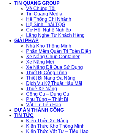
TIN QUANG GROUP
Về Chúng Tôi
Tin Quang Media
Hệ Thống Chi Nhánh
Hệ Sinh Thái TQG
Cơ Hội Nghề Nghiệp
Lắng Nghe Từ Khách Hàng
GIẢI PHÁP
Nhà Kho Thông Minh
Phần Mềm Quản Trị Toàn Diện
Xe Nâng Chụp Container
Xe Nâng Mới
Xe Nâng Đã Qua Sử Dụng
Thiết Bị Công Trình
Thiết Bị Nâng Đa Năng
Dịch Vụ Kỹ Thuật Hậu Mãi
Thuê Xe Nâng
Công Cụ – Dụng Cụ
Phụ Tùng – Thiết Bị
Vật Tư Tiêu Hao
DỰ ÁN THÀNH CÔNG
TIN TỨC
Kiến Thức Xe Nâng
Kiến Thức Kho Thông Minh
Kiến Thức Vật Tư – Tiêu Hao