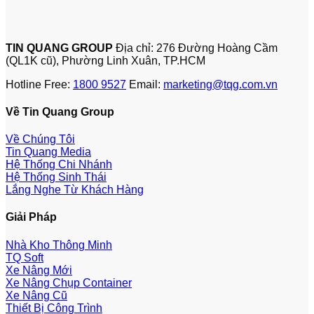
TIN QUANG GROUP
Địa chỉ: 276 Đường Hoàng Cầm
(QL1K cũ), Phường Linh Xuân, TP.HCM
Hotline Free:
1800 9527
Email:
marketing@tqg.com.vn
Về Tin Quang Group
Về Chúng Tôi
Tin Quang Media
Hệ Thống Chi Nhánh
Hệ Thống Sinh Thái
Lắng Nghe Từ Khách Hàng
Giải Pháp
Nhà Kho Thông Minh
TQ Soft
Xe Nâng Mới
Xe Nâng Chụp Container
Xe Nâng Cũ
Thiết Bị Công Trình