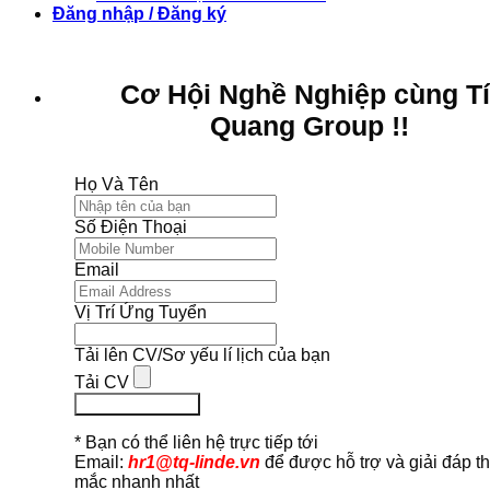
Đăng nhập / Đăng ký
Cơ Hội Nghề Nghiệp cùng T
Quang Group !!
Họ Và Tên
Số Điện Thoại
Email
Vị Trí Ứng Tuyển
Tải lên CV/Sơ yếu lí lịch của bạn
Tải CV
Ứng Tuyển Ngay
* Bạn có thể liên hệ trực tiếp tới
Email:
hr1@tq-linde.vn
để được hỗ trợ và giải đáp t
mắc nhanh nhất