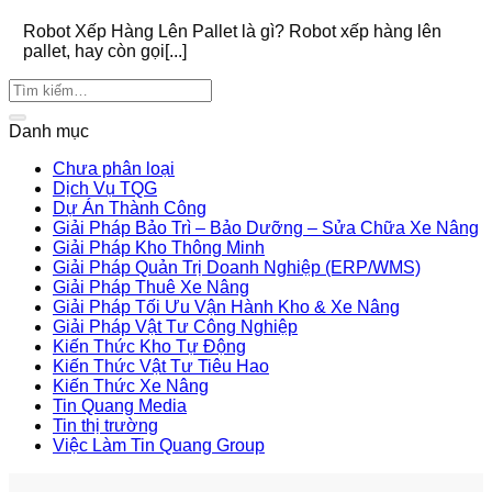
Robot Xếp Hàng Lên Pallet là gì? Robot xếp hàng lên
pallet, hay còn gọi[...]
Danh mục
Chưa phân loại
Dịch Vụ TQG
Dự Án Thành Công
Giải Pháp Bảo Trì – Bảo Dưỡng – Sửa Chữa Xe Nâng
Giải Pháp Kho Thông Minh
Giải Pháp Quản Trị Doanh Nghiệp (ERP/WMS)
Giải Pháp Thuê Xe Nâng
Giải Pháp Tối Ưu Vận Hành Kho & Xe Nâng
Giải Pháp Vật Tư Công Nghiệp
Kiến Thức Kho Tự Động
Kiến Thức Vật Tư Tiêu Hao
Kiến Thức Xe Nâng
Tin Quang Media
Tin thị trường
Việc Làm Tin Quang Group