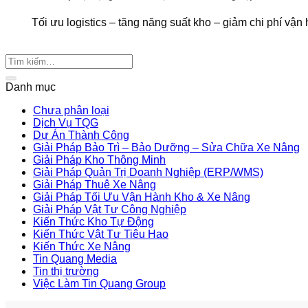
Tối ưu logistics – tăng năng suất kho – giảm chi phí vận h
Danh mục
Chưa phân loại
Dịch Vụ TQG
Dự Án Thành Công
Giải Pháp Bảo Trì – Bảo Dưỡng – Sửa Chữa Xe Nâng
Giải Pháp Kho Thông Minh
Giải Pháp Quản Trị Doanh Nghiệp (ERP/WMS)
Giải Pháp Thuê Xe Nâng
Giải Pháp Tối Ưu Vận Hành Kho & Xe Nâng
Giải Pháp Vật Tư Công Nghiệp
Kiến Thức Kho Tự Động
Kiến Thức Vật Tư Tiêu Hao
Kiến Thức Xe Nâng
Tin Quang Media
Tin thị trường
Việc Làm Tin Quang Group