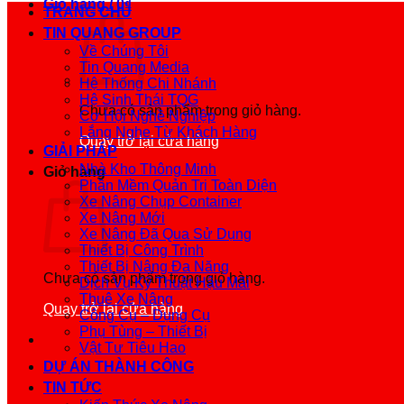
Giỏ hàng /
0
₫
TRANG CHỦ
TIN QUANG GROUP
Về Chúng Tôi
Tin Quang Media
Hệ Thống Chi Nhánh
Hệ Sinh Thái TQG
Chưa có sản phẩm trong giỏ hàng.
Cơ Hội Nghề Nghiệp
Lắng Nghe Từ Khách Hàng
Quay trở lại cửa hàng
GIẢI PHÁP
Nhà Kho Thông Minh
Giỏ hàng
Phần Mềm Quản Trị Toàn Diện
Xe Nâng Chụp Container
Xe Nâng Mới
Xe Nâng Đã Qua Sử Dụng
Thiết Bị Công Trình
Thiết Bị Nâng Đa Năng
Chưa có sản phẩm trong giỏ hàng.
Dịch Vụ Kỹ Thuật Hậu Mãi
Thuê Xe Nâng
Quay trở lại cửa hàng
Công Cụ – Dụng Cụ
Phụ Tùng – Thiết Bị
Vật Tư Tiêu Hao
DỰ ÁN THÀNH CÔNG
TIN TỨC