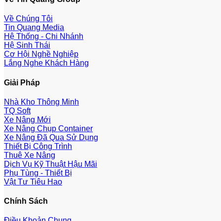
Về Chúng Tôi
Tin Quang Media
Hệ Thống - Chi Nhánh
Hệ Sinh Thái
Cơ Hội Nghề Nghiệp
Lắng Nghe Khách Hàng
Giải Pháp
Nhà Kho Thông Minh
TQ Soft
Xe Nâng Mới
Xe Nâng Chụp Container
Xe Nâng Đã Qua Sử Dụng
Thiết Bị Công Trình
Thuê Xe Nâng
Dịch Vụ Kỹ Thuật Hậu Mãi
Phụ Tùng - Thiết Bị
Vật Tư Tiêu Hao
Chính Sách
Điều Khoản Chung