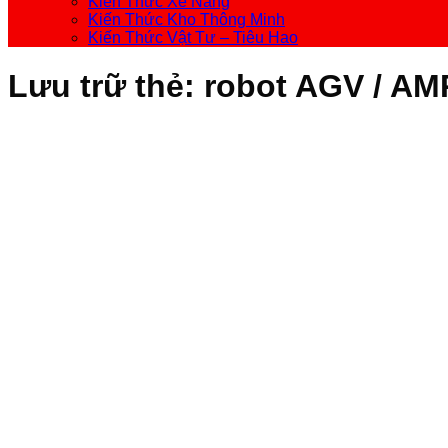
Kiến Thức Xe Nâng
Kiến Thức Kho Thông Minh
Kiến Thức Vật Tư – Tiêu Hao
Lưu trữ thẻ:
robot AGV / AM