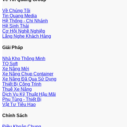
Về Chúng Tôi
Tin Quang Media
Hệ Thống - Chi Nhánh
Hệ Sinh Thái
Cơ Hội Nghề Nghiệp
Lắng Nghe Khách Hàng
Giải Pháp
Nhà Kho Thông Minh
TQ Soft
Xe Nâng Mới
Xe Nâng Chụp Container
Xe Nâng Đã Qua Sử Dụng
Thiết Bị Công Trình
Thuê Xe Nâng
Dịch Vụ Kỹ Thuật Hậu Mãi
Phụ Tùng - Thiết Bị
Vật Tư Tiêu Hao
Chính Sách
Điều Khoản Chung