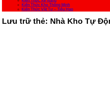
Kiến Thức Xe Nâng
Kiến Thức Kho Thông Minh
Kiến Thức Vật Tư – Tiêu Hao
Lưu trữ thẻ:
Nhà Kho Tự Độ