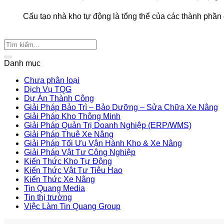
Cấu tạo nhà kho tự động là tổng thể của các thành phần 
Danh mục
Chưa phân loại
Dịch Vụ TQG
Dự Án Thành Công
Giải Pháp Bảo Trì – Bảo Dưỡng – Sửa Chữa Xe Nâng
Giải Pháp Kho Thông Minh
Giải Pháp Quản Trị Doanh Nghiệp (ERP/WMS)
Giải Pháp Thuê Xe Nâng
Giải Pháp Tối Ưu Vận Hành Kho & Xe Nâng
Giải Pháp Vật Tư Công Nghiệp
Kiến Thức Kho Tự Động
Kiến Thức Vật Tư Tiêu Hao
Kiến Thức Xe Nâng
Tin Quang Media
Tin thị trường
Việc Làm Tin Quang Group