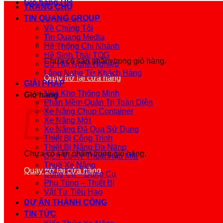
Giỏ hàng /
0
₫
TRANG CHỦ
TIN QUANG GROUP
Về Chúng Tôi
Tin Quang Media
Hệ Thống Chi Nhánh
Hệ Sinh Thái TQG
Chưa có sản phẩm trong giỏ hàng.
Cơ Hội Nghề Nghiệp
Lắng Nghe Từ Khách Hàng
Quay trở lại cửa hàng
GIẢI PHÁP
Nhà Kho Thông Minh
Giỏ hàng
Phần Mềm Quản Trị Toàn Diện
Xe Nâng Chụp Container
Xe Nâng Mới
Xe Nâng Đã Qua Sử Dụng
Thiết Bị Công Trình
Thiết Bị Nâng Đa Năng
Chưa có sản phẩm trong giỏ hàng.
Dịch Vụ Kỹ Thuật Hậu Mãi
Thuê Xe Nâng
Quay trở lại cửa hàng
Công Cụ – Dụng Cụ
Phụ Tùng – Thiết Bị
Vật Tư Tiêu Hao
DỰ ÁN THÀNH CÔNG
TIN TỨC