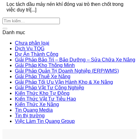
Lọc tách dầu máy nén khí đóng vai trò then chốt trong
việc duy trì[...]
Danh mục
Chưa phân loại
Dịch Vụ TQG
Dự Án Thành Công
Giải Pháp Bảo Trì – Bảo Dưỡng – Sửa Chữa Xe Nâng
Giải Pháp Kho Thông Minh
Giải Pháp Quản Trị Doanh Nghiệp (ERP/WMS)
Giải Pháp Thuê Xe Nâng
Giải Pháp Tối Ưu Vận Hành Kho & Xe Nâng
Giải Pháp Vật Tư Công Nghiệp
Kiến Thức Kho Tự Động
Kiến Thức Vật Tư Tiêu Hao
Kiến Thức Xe Nâng
Tin Quang Media
Tin thị trường
Việc Làm Tin Quang Group