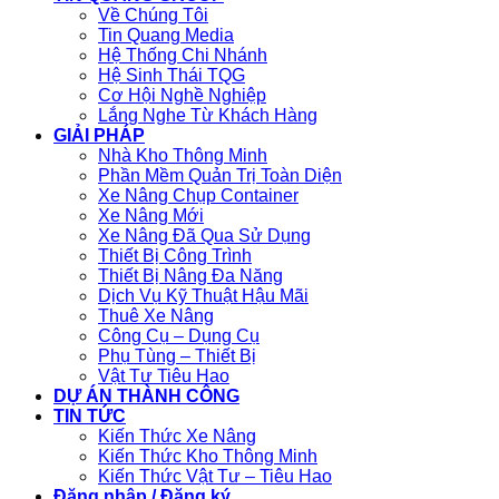
Về Chúng Tôi
Tin Quang Media
Hệ Thống Chi Nhánh
Hệ Sinh Thái TQG
Cơ Hội Nghề Nghiệp
Lắng Nghe Từ Khách Hàng
GIẢI PHÁP
Nhà Kho Thông Minh
Phần Mềm Quản Trị Toàn Diện
Xe Nâng Chụp Container
Xe Nâng Mới
Xe Nâng Đã Qua Sử Dụng
Thiết Bị Công Trình
Thiết Bị Nâng Đa Năng
Dịch Vụ Kỹ Thuật Hậu Mãi
Thuê Xe Nâng
Công Cụ – Dụng Cụ
Phụ Tùng – Thiết Bị
Vật Tư Tiêu Hao
DỰ ÁN THÀNH CÔNG
TIN TỨC
Kiến Thức Xe Nâng
Kiến Thức Kho Thông Minh
Kiến Thức Vật Tư – Tiêu Hao
Đăng nhập / Đăng ký