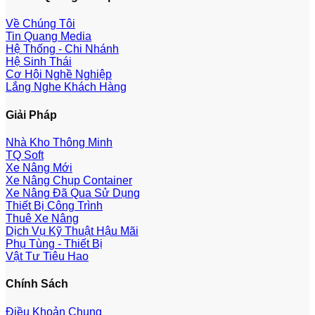
Về Chúng Tôi
Tin Quang Media
Hệ Thống - Chi Nhánh
Hệ Sinh Thái
Cơ Hội Nghề Nghiệp
Lắng Nghe Khách Hàng
Giải Pháp
Nhà Kho Thông Minh
TQ Soft
Xe Nâng Mới
Xe Nâng Chụp Container
Xe Nâng Đã Qua Sử Dụng
Thiết Bị Công Trình
Thuê Xe Nâng
Dịch Vụ Kỹ Thuật Hậu Mãi
Phụ Tùng - Thiết Bị
Vật Tư Tiêu Hao
Chính Sách
Điều Khoản Chung