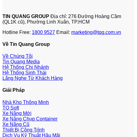
TIN QUANG GROUP
Địa chỉ: 276 Đường Hoàng Cầm
(QL1K cũ), Phường Linh Xuân, TP.HCM
Hotline Free:
1800 9527
Email:
marketing@tqg.com.vn
Về Tin Quang Group
Về Chúng Tôi
Tin Quang Media
Hệ Thống Chi Nhánh
Hệ Thống Sinh Thái
Lắng Nghe Từ Khách Hàng
Giải Pháp
Nhà Kho Thông Minh
TQ Soft
Xe Nâng Mới
Xe Nâng Chụp Container
Xe Nâng Cũ
Thiết Bị Công Trình
Dịch Vụ Kỹ Thuật Hậu Mãi