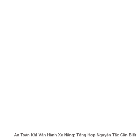
An Toàn Khi Vận Hành Xe Nâng: Tổng Hợp Nguyên Tắc Cần Biết