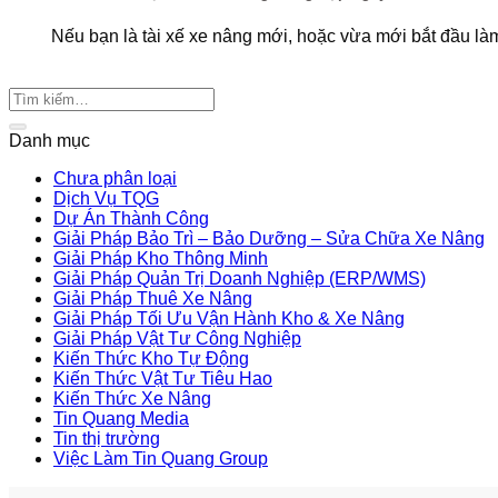
Nếu bạn là tài xế xe nâng mới, hoặc vừa mới bắt đầu làm 
Danh mục
Chưa phân loại
Dịch Vụ TQG
Dự Án Thành Công
Giải Pháp Bảo Trì – Bảo Dưỡng – Sửa Chữa Xe Nâng
Giải Pháp Kho Thông Minh
Giải Pháp Quản Trị Doanh Nghiệp (ERP/WMS)
Giải Pháp Thuê Xe Nâng
Giải Pháp Tối Ưu Vận Hành Kho & Xe Nâng
Giải Pháp Vật Tư Công Nghiệp
Kiến Thức Kho Tự Động
Kiến Thức Vật Tư Tiêu Hao
Kiến Thức Xe Nâng
Tin Quang Media
Tin thị trường
Việc Làm Tin Quang Group