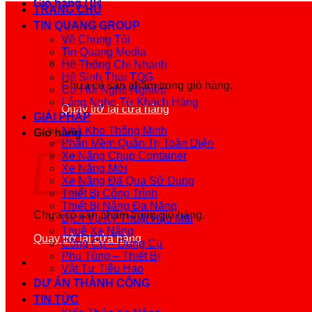
Giỏ hàng /
0
₫
TRANG CHỦ
TIN QUANG GROUP
Về Chúng Tôi
Tin Quang Media
Hệ Thống Chi Nhánh
Hệ Sinh Thái TQG
Chưa có sản phẩm trong giỏ hàng.
Cơ Hội Nghề Nghiệp
Lắng Nghe Từ Khách Hàng
Quay trở lại cửa hàng
GIẢI PHÁP
Nhà Kho Thông Minh
Giỏ hàng
Phần Mềm Quản Trị Toàn Diện
Xe Nâng Chụp Container
Xe Nâng Mới
Xe Nâng Đã Qua Sử Dụng
Thiết Bị Công Trình
Thiết Bị Nâng Đa Năng
Chưa có sản phẩm trong giỏ hàng.
Dịch Vụ Kỹ Thuật Hậu Mãi
Thuê Xe Nâng
Quay trở lại cửa hàng
Công Cụ – Dụng Cụ
Phụ Tùng – Thiết Bị
Vật Tư Tiêu Hao
DỰ ÁN THÀNH CÔNG
TIN TỨC