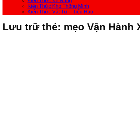
Kiến Thức Xe Nâng
Kiến Thức Kho Thông Minh
Kiến Thức Vật Tư – Tiêu Hao
Lưu trữ thẻ:
mẹo Vận Hành 