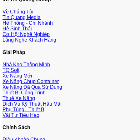
Về Chúng Tôi
Tin Quang Media
Hệ Thống - Chi Nhánh
Hệ Sinh Thái
Cơ Hội Nghề Nghiệp
Lắng Nghe Khách Hàng
Giải Pháp
Nhà Kho Thông Minh
TQ Soft
Xe Nâng Mới
Xe Nâng Chụp Container
Xe Nâng Đã Qua Sử Dụng
Thiết Bị Công Trình
Thuê Xe Nâng
Dịch Vụ Kỹ Thuật Hậu Mãi
Phụ Tùng - Thiết Bị
Vật Tư Tiêu Hao
Chính Sách
Điều Khoản Chung