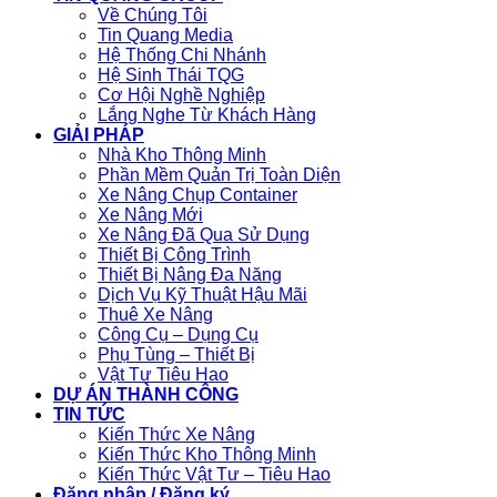
Về Chúng Tôi
Tin Quang Media
Hệ Thống Chi Nhánh
Hệ Sinh Thái TQG
Cơ Hội Nghề Nghiệp
Lắng Nghe Từ Khách Hàng
GIẢI PHÁP
Nhà Kho Thông Minh
Phần Mềm Quản Trị Toàn Diện
Xe Nâng Chụp Container
Xe Nâng Mới
Xe Nâng Đã Qua Sử Dụng
Thiết Bị Công Trình
Thiết Bị Nâng Đa Năng
Dịch Vụ Kỹ Thuật Hậu Mãi
Thuê Xe Nâng
Công Cụ – Dụng Cụ
Phụ Tùng – Thiết Bị
Vật Tư Tiêu Hao
DỰ ÁN THÀNH CÔNG
TIN TỨC
Kiến Thức Xe Nâng
Kiến Thức Kho Thông Minh
Kiến Thức Vật Tư – Tiêu Hao
Đăng nhập / Đăng ký