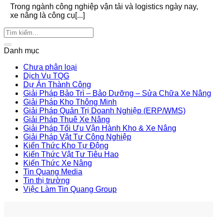
Trong ngành công nghiệp vận tải và logistics ngày nay,
xe nâng là công cụ[...]
Danh mục
Chưa phân loại
Dịch Vụ TQG
Dự Án Thành Công
Giải Pháp Bảo Trì – Bảo Dưỡng – Sửa Chữa Xe Nâng
Giải Pháp Kho Thông Minh
Giải Pháp Quản Trị Doanh Nghiệp (ERP/WMS)
Giải Pháp Thuê Xe Nâng
Giải Pháp Tối Ưu Vận Hành Kho & Xe Nâng
Giải Pháp Vật Tư Công Nghiệp
Kiến Thức Kho Tự Động
Kiến Thức Vật Tư Tiêu Hao
Kiến Thức Xe Nâng
Tin Quang Media
Tin thị trường
Việc Làm Tin Quang Group