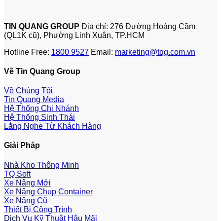
TIN QUANG GROUP
Địa chỉ: 276 Đường Hoàng Cầm
(QL1K cũ), Phường Linh Xuân, TP.HCM
Hotline Free:
1800 9527
Email:
marketing@tqg.com.vn
Về Tin Quang Group
Về Chúng Tôi
Tin Quang Media
Hệ Thống Chi Nhánh
Hệ Thống Sinh Thái
Lắng Nghe Từ Khách Hàng
Giải Pháp
Nhà Kho Thông Minh
TQ Soft
Xe Nâng Mới
Xe Nâng Chụp Container
Xe Nâng Cũ
Thiết Bị Công Trình
Dịch Vụ Kỹ Thuật Hậu Mãi