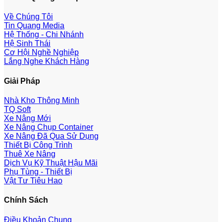
Về Chúng Tôi
Tin Quang Media
Hệ Thống - Chi Nhánh
Hệ Sinh Thái
Cơ Hội Nghề Nghiệp
Lắng Nghe Khách Hàng
Giải Pháp
Nhà Kho Thông Minh
TQ Soft
Xe Nâng Mới
Xe Nâng Chụp Container
Xe Nâng Đã Qua Sử Dụng
Thiết Bị Công Trình
Thuê Xe Nâng
Dịch Vụ Kỹ Thuật Hậu Mãi
Phụ Tùng - Thiết Bị
Vật Tư Tiêu Hao
Chính Sách
Điều Khoản Chung