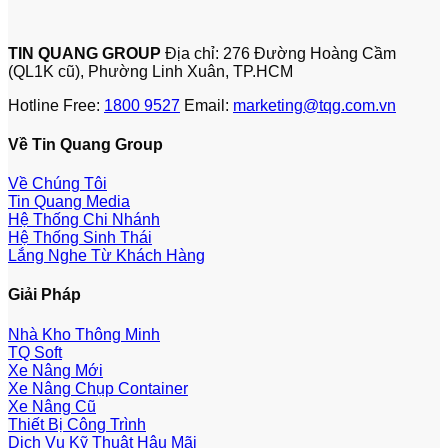
TIN QUANG GROUP
Địa chỉ: 276 Đường Hoàng Cầm
(QL1K cũ), Phường Linh Xuân, TP.HCM
Hotline Free:
1800 9527
Email:
marketing@tqg.com.vn
Về Tin Quang Group
Về Chúng Tôi
Tin Quang Media
Hệ Thống Chi Nhánh
Hệ Thống Sinh Thái
Lắng Nghe Từ Khách Hàng
Giải Pháp
Nhà Kho Thông Minh
TQ Soft
Xe Nâng Mới
Xe Nâng Chụp Container
Xe Nâng Cũ
Thiết Bị Công Trình
Dịch Vụ Kỹ Thuật Hậu Mãi