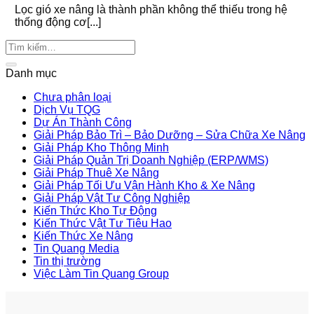
Lọc gió xe nâng là thành phần không thể thiếu trong hệ
thống động cơ[...]
Danh mục
Chưa phân loại
Dịch Vụ TQG
Dự Án Thành Công
Giải Pháp Bảo Trì – Bảo Dưỡng – Sửa Chữa Xe Nâng
Giải Pháp Kho Thông Minh
Giải Pháp Quản Trị Doanh Nghiệp (ERP/WMS)
Giải Pháp Thuê Xe Nâng
Giải Pháp Tối Ưu Vận Hành Kho & Xe Nâng
Giải Pháp Vật Tư Công Nghiệp
Kiến Thức Kho Tự Động
Kiến Thức Vật Tư Tiêu Hao
Kiến Thức Xe Nâng
Tin Quang Media
Tin thị trường
Việc Làm Tin Quang Group