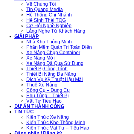
Về Chúng Tôi
Tin Quang Media
Hệ Thống Chi Nhánh
Hệ Sinh Thái TQG
Cơ Hội Nghề Nghiệp
Lắng Nghe Từ Khách Hàng
GIẢI PHÁP
Nhà Kho Thông Minh
Phần Mềm Quản Trị Toàn Diện
Xe Nâng Chụp Container
Xe Nâng Mới
Xe Nâng Đã Qua Sử Dụng
Thiết Bị Công Trình
Thiết Bị Nâng Đa Năng
Dịch Vụ Kỹ Thuật Hậu Mãi
Thuê Xe Nâng
Công Cụ – Dụng Cụ
Phụ Tùng – Thiết Bị
Vật Tư Tiêu Hao
DỰ ÁN THÀNH CÔNG
TIN TỨC
Kiến Thức Xe Nâng
Kiến Thức Kho Thông Minh
Kiến Thức Vật Tư – Tiêu Hao
Đăng nhập / Đăng ký