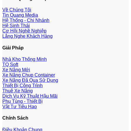
Về Chúng Tôi
Tin Quang Media
Hệ Thống - Chi Nhánh
Hệ Sinh Thái
Cơ Hội Nghề Nghiệp
Lắng Nghe Khách Hàng
Giải Pháp
Nhà Kho Thông Minh
TQ Soft
Xe Nâng Mới
Xe Nâng Chụp Container
Xe Nâng Đã Qua Sử Dụng
Thiết Bị Công Trình
Thuê Xe Nâng
Dịch Vụ Kỹ Thuật Hậu Mãi
Phụ Tùng - Thiết Bị
Vật Tư Tiêu Hao
Chính Sách
Điều Khoản Chung