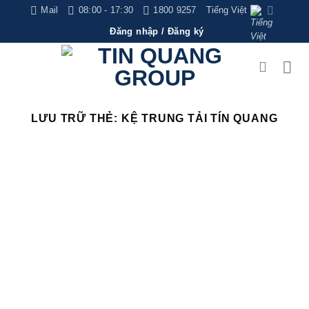
Bỏ
Mail
08:00 - 17:30
1800 9257
Tiếng Việt
qua
Đăng nhập / Đăng ký
nội
dung
LƯU TRỮ THẺ:
KỆ TRUNG TẢI TÍN QUANG