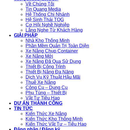
Về Chúng Tôi
Tin Quang Media
Hệ Thống Chi Nhánh
Hệ Sinh Thái TQG
Cơ Hội Nghề Nghiệp
Lắng Nghe Từ Khách Hàng
GIẢI PHÁP
Nhà Kho Thông Minh
Phần Mềm Quản Trị Toàn Diện
Xe Nâng Chụp Container
Xe Nâng Mới
Xe Nâng Đã Qua Sử Dụng
Thiết Bị Công Trình
Thiết Bị Nâng Đa Năng
Dịch Vụ Kỹ Thuật Hậu Mãi
Thuê Xe Nâng
Công Cụ – Dụng Cụ
Phụ Tùng – Thiết Bị
Vật Tư Tiêu Hao
DỰ ÁN THÀNH CÔNG
TIN TỨC
Kiến Thức Xe Nâng
Kiến Thức Kho Thông Minh
Kiến Thức Vật Tư – Tiêu Hao
Đăng nhập / Đăng ký