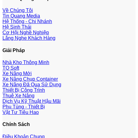
Về Chúng Tôi
Tin Quang Media
Hệ Thống - Chi Nhánh
Hệ Sinh Thái
Cơ Hội Nghề Nghiệp
Lắng Nghe Khách Hàng
Giải Pháp
Nhà Kho Thông Minh
TQ Soft
Xe Nâng Mới
Xe Nâng Chụp Container
Xe Nâng Đã Qua Sử Dụng
Thiết Bị Công Trình
Thuê Xe Nâng
Dịch Vụ Kỹ Thuật Hậu Mãi
Phụ Tùng - Thiết Bị
Vật Tư Tiêu Hao
Chính Sách
Điều Khoản Chung