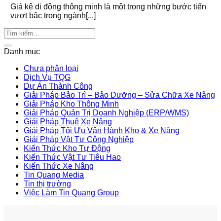
Giá kệ di động thông minh là một trong những bước tiến
vượt bậc trong ngành[...]
Danh mục
Chưa phân loại
Dịch Vụ TQG
Dự Án Thành Công
Giải Pháp Bảo Trì – Bảo Dưỡng – Sửa Chữa Xe Nâng
Giải Pháp Kho Thông Minh
Giải Pháp Quản Trị Doanh Nghiệp (ERP/WMS)
Giải Pháp Thuê Xe Nâng
Giải Pháp Tối Ưu Vận Hành Kho & Xe Nâng
Giải Pháp Vật Tư Công Nghiệp
Kiến Thức Kho Tự Động
Kiến Thức Vật Tư Tiêu Hao
Kiến Thức Xe Nâng
Tin Quang Media
Tin thị trường
Việc Làm Tin Quang Group