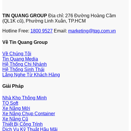
TIN QUANG GROUP
Địa chỉ: 276 Đường Hoàng Cầm
(QL1K cũ), Phường Linh Xuân, TP.HCM
Hotline Free:
1800 9527
Email:
marketing@tqg.com.vn
Về Tin Quang Group
Về Chúng Tôi
Tin Quang Media
Hệ Thống Chi Nhánh
Hệ Thống Sinh Thái
Lắng Nghe Từ Khách Hàng
Giải Pháp
Nhà Kho Thông Minh
TQ Soft
Xe Nâng Mới
Xe Nâng Chụp Container
Xe Nâng Cũ
Thiết Bị Công Trình
Dịch Vụ Kỹ Thuật Hậu Mãi