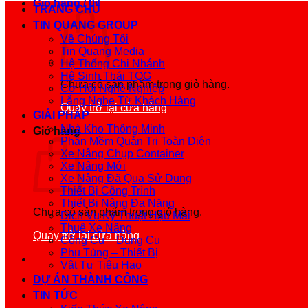
Giỏ hàng /
0
₫
TRANG CHỦ
TIN QUANG GROUP
Về Chúng Tôi
Tin Quang Media
Hệ Thống Chi Nhánh
Hệ Sinh Thái TQG
Chưa có sản phẩm trong giỏ hàng.
Cơ Hội Nghề Nghiệp
Lắng Nghe Từ Khách Hàng
Quay trở lại cửa hàng
GIẢI PHÁP
Nhà Kho Thông Minh
Giỏ hàng
Phần Mềm Quản Trị Toàn Diện
Xe Nâng Chụp Container
Xe Nâng Mới
Xe Nâng Đã Qua Sử Dụng
Thiết Bị Công Trình
Thiết Bị Nâng Đa Năng
Chưa có sản phẩm trong giỏ hàng.
Dịch Vụ Kỹ Thuật Hậu Mãi
Thuê Xe Nâng
Quay trở lại cửa hàng
Công Cụ – Dụng Cụ
Phụ Tùng – Thiết Bị
Vật Tư Tiêu Hao
DỰ ÁN THÀNH CÔNG
TIN TỨC