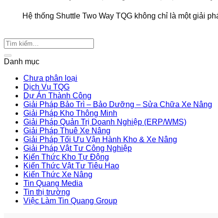
Hệ thống Shuttle Two Way TQG không chỉ là một giải pháp
Danh mục
Chưa phân loại
Dịch Vụ TQG
Dự Án Thành Công
Giải Pháp Bảo Trì – Bảo Dưỡng – Sửa Chữa Xe Nâng
Giải Pháp Kho Thông Minh
Giải Pháp Quản Trị Doanh Nghiệp (ERP/WMS)
Giải Pháp Thuê Xe Nâng
Giải Pháp Tối Ưu Vận Hành Kho & Xe Nâng
Giải Pháp Vật Tư Công Nghiệp
Kiến Thức Kho Tự Động
Kiến Thức Vật Tư Tiêu Hao
Kiến Thức Xe Nâng
Tin Quang Media
Tin thị trường
Việc Làm Tin Quang Group