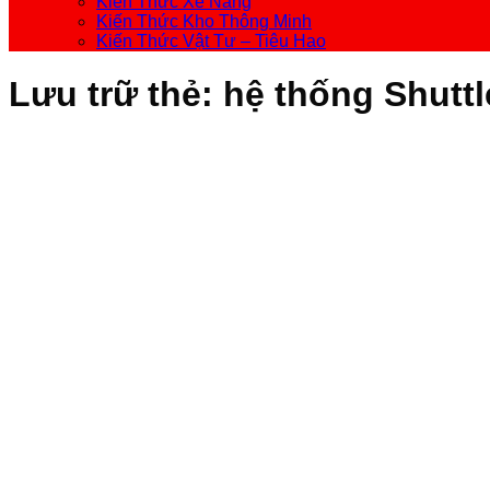
Kiến Thức Xe Nâng
Kiến Thức Kho Thông Minh
Kiến Thức Vật Tư – Tiêu Hao
Lưu trữ thẻ:
hệ thống Shutt