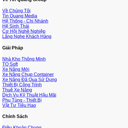
Về Chúng Tôi
Tin Quang Media
Hệ Thống - Chi Nhánh
Hệ Sinh Thái
Cơ Hội Nghề Nghiệp
Lắng Nghe Khách Hàng
Giải Pháp
Nhà Kho Thông Minh
TQ Soft
Xe Nâng Mới
Xe Nâng Chụp Container
Xe Nâng Đã Qua Sử Dụng
Thiết Bị Công Trình
Thuê Xe Nâng
Dịch Vụ Kỹ Thuật Hậu Mãi
Phụ Tùng - Thiết Bị
Vật Tư Tiêu Hao
Chính Sách
Điều Khoản Chung