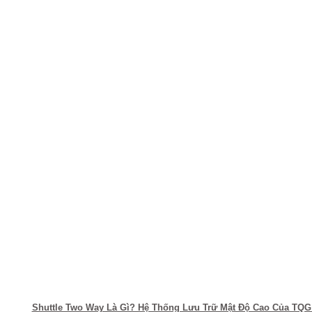
Shuttle Two Way Là Gì? Hệ Thống Lưu Trữ Mật Độ Cao Của TQG