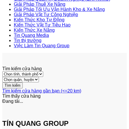
Giải Pháp Thuê Xe Nâng
Giải Pháp Tối Ưu Vận Hành Kho & Xe Nâng
Giải Pháp Vật Tư Công Nghiệp
Kiến Thức Kho Tự Động
Kiến Thức Vật Tư Tiêu Hao
Kiến Thức Xe Nâng
Tin Quang Media
Tin thị trường
Việc Làm Tin Quang Group
Tìm kiếm cửa hàng
Tìm kiếm cửa hàng gần bạn (<=20 km)
Tìm thấy
cửa hàng
Đang tải...
TÍN QUANG GROUP