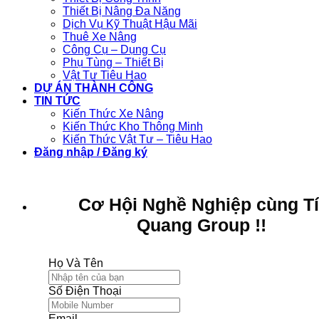
Thiết Bị Nâng Đa Năng
Dịch Vụ Kỹ Thuật Hậu Mãi
Thuê Xe Nâng
Công Cụ – Dụng Cụ
Phụ Tùng – Thiết Bị
Vật Tư Tiêu Hao
DỰ ÁN THÀNH CÔNG
TIN TỨC
Kiến Thức Xe Nâng
Kiến Thức Kho Thông Minh
Kiến Thức Vật Tư – Tiêu Hao
Đăng nhập / Đăng ký
Cơ Hội Nghề Nghiệp cùng T
Quang Group !!
Họ Và Tên
Số Điện Thoại
Email