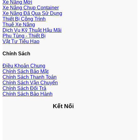
Xe Nâng Mới
Xe Nâng Chụp Container
Xe Nâng Đã Qua Sử Dụng
Thiết Bị Công Trình
Thuê Xe Nâng
Dịch Vụ Kỹ Thuật Hậu Mãi
Phụ Tùng - Thiết Bị
Vật Tư Tiêu Hao
Chính Sách
Điều Khoản Chung
Chính Sách Bảo Mật
Chính Sách Thanh Toán
Chính Sách Vận Chuyển
Chính Sách Đổi Trả
Chính Sách Bảo Hành
Kết Nối