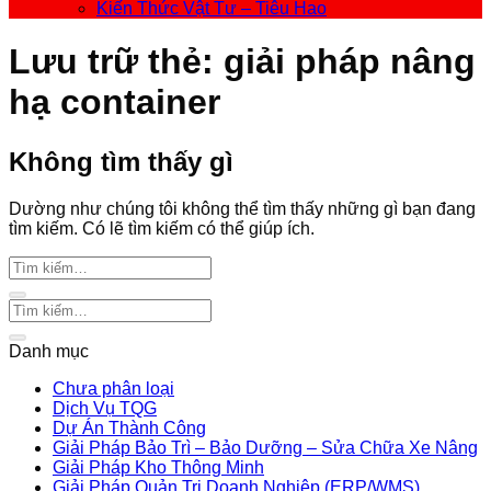
Kiến Thức Vật Tư – Tiêu Hao
Lưu trữ thẻ:
giải pháp nâng
hạ container
Không tìm thấy gì
Dường như chúng tôi không thể tìm thấy những gì bạn đang
tìm kiếm. Có lẽ tìm kiếm có thể giúp ích.
Danh mục
Chưa phân loại
Dịch Vụ TQG
Dự Án Thành Công
Giải Pháp Bảo Trì – Bảo Dưỡng – Sửa Chữa Xe Nâng
Giải Pháp Kho Thông Minh
Giải Pháp Quản Trị Doanh Nghiệp (ERP/WMS)