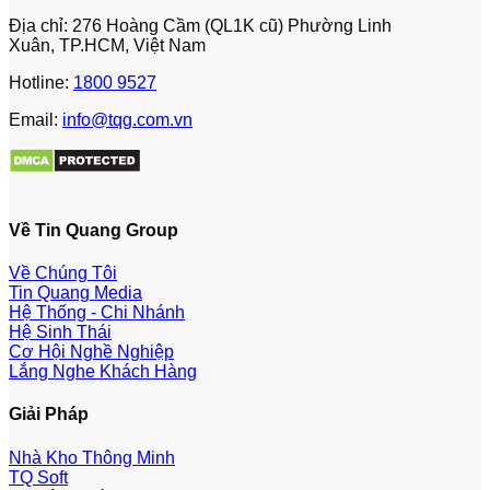
Địa chỉ: 276 Hoàng Cầm (QL1K cũ) Phường Linh
Xuân, TP.HCM, Việt Nam
Hotline:
1800 9527
Email:
info@tqg.com.vn
Về Tin Quang Group
Về Chúng Tôi
Tin Quang Media
Hệ Thống - Chi Nhánh
Hệ Sinh Thái
Cơ Hội Nghề Nghiệp
Lắng Nghe Khách Hàng
Giải Pháp
Nhà Kho Thông Minh
TQ Soft