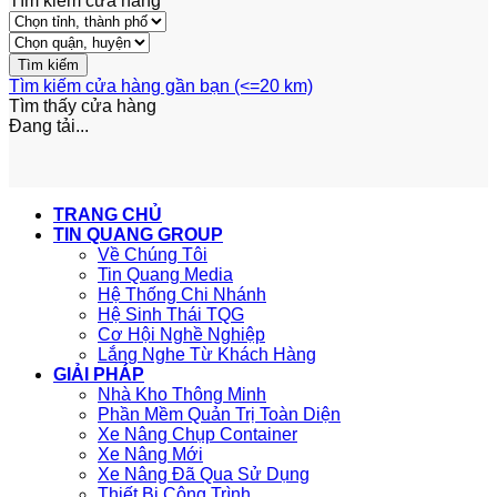
Tìm kiếm cửa hàng
Tìm kiếm cửa hàng gần bạn (<=20 km)
Tìm thấy
cửa hàng
Đang tải...
TRANG CHỦ
TIN QUANG GROUP
Về Chúng Tôi
Tin Quang Media
Hệ Thống Chi Nhánh
Hệ Sinh Thái TQG
Cơ Hội Nghề Nghiệp
Lắng Nghe Từ Khách Hàng
GIẢI PHÁP
Nhà Kho Thông Minh
Phần Mềm Quản Trị Toàn Diện
Xe Nâng Chụp Container
Xe Nâng Mới
Xe Nâng Đã Qua Sử Dụng
Thiết Bị Công Trình