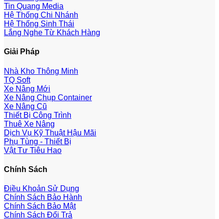
Tin Quang Media
Hệ Thống Chi Nhánh
Hệ Thống Sinh Thái
Lắng Nghe Từ Khách Hàng
Giải Pháp
Nhà Kho Thông Minh
TQ Soft
Xe Nâng Mới
Xe Nâng Chụp Container
Xe Nâng Cũ
Thiết Bị Công Trình
Thuê Xe Nâng
Dịch Vụ Kỹ Thuật Hậu Mãi
Phụ Tùng - Thiết Bị
Vật Tư Tiêu Hao
Chính Sách
Điều Khoản Sử Dụng
Chính Sách Bảo Hành
Chính Sách Bảo Mật
Chính Sách Đổi Trả