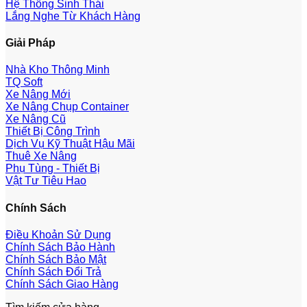
Hệ Thống Sinh Thái
Lắng Nghe Từ Khách Hàng
Giải Pháp
Nhà Kho Thông Minh
TQ Soft
Xe Nâng Mới
Xe Nâng Chụp Container
Xe Nâng Cũ
Thiết Bị Công Trình
Dịch Vụ Kỹ Thuật Hậu Mãi
Thuê Xe Nâng
Phụ Tùng - Thiết Bị
Vật Tư Tiêu Hao
Chính Sách
Điều Khoản Sử Dụng
Chính Sách Bảo Hành
Chính Sách Bảo Mật
Chính Sách Đổi Trả
Chính Sách Giao Hàng