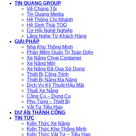
TIN QUANG GROUP
Về Chúng Tôi
Tin Quang Media
Hệ Thống Chi Nhánh
Hệ Sinh Thái TQG
Cơ Hội Nghề Nghiệp
Lắng Nghe Từ Khách Hàng
GIẢI PHÁP
Nhà Kho Thông Minh
Phần Mềm Quản Trị Toàn Diện
Xe Nâng Chụp Container
Xe Nâng Mới
Xe Nâng Đã Qua Sử Dụng
Thiết Bị Công Trình
Thiết Bị Nâng Đa Năng
Dịch Vụ Kỹ Thuật Hậu Mãi
Thuê Xe Nâng
Công Cụ – Dụng Cụ
Phụ Tùng – Thiết Bị
Vật Tư Tiêu Hao
DỰ ÁN THÀNH CÔNG
TIN TỨC
Kiến Thức Xe Nâng
Kiến Thức Kho Thông Minh
Kiến Thức Vật Tư – Tiêu Hao