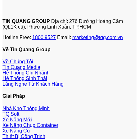
TIN QUANG GROUP
Địa chỉ: 276 Đường Hoàng Cầm
(QL1K cũ), Phường Linh Xuân, TP.HCM
Hotline Free:
1800 9527
Email:
marketing@tqg.com.vn
Về Tin Quang Group
Về Chúng Tôi
Tin Quang Media
Hệ Thống Chi Nhánh
Hệ Thống Sinh Thái
Lắng Nghe Từ Khách Hàng
Giải Pháp
Nhà Kho Thông Minh
TQ Soft
Xe Nâng Mới
Xe Nâng Chụp Container
Xe Nâng Cũ
Thiết Bị Công Trình