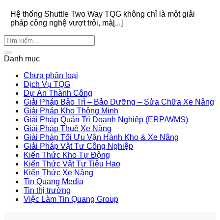
Hệ thống Shuttle Two Way TQG không chỉ là một giải
pháp công nghệ vượt trội, mà[...]
Danh mục
Chưa phân loại
Dịch Vụ TQG
Dự Án Thành Công
Giải Pháp Bảo Trì – Bảo Dưỡng – Sửa Chữa Xe Nâng
Giải Pháp Kho Thông Minh
Giải Pháp Quản Trị Doanh Nghiệp (ERP/WMS)
Giải Pháp Thuê Xe Nâng
Giải Pháp Tối Ưu Vận Hành Kho & Xe Nâng
Giải Pháp Vật Tư Công Nghiệp
Kiến Thức Kho Tự Động
Kiến Thức Vật Tư Tiêu Hao
Kiến Thức Xe Nâng
Tin Quang Media
Tin thị trường
Việc Làm Tin Quang Group