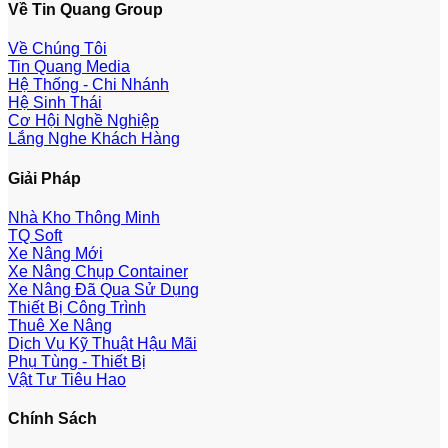
Về Tin Quang Group
Về Chúng Tôi
Tin Quang Media
Hệ Thống - Chi Nhánh
Hệ Sinh Thái
Cơ Hội Nghề Nghiệp
Lắng Nghe Khách Hàng
Giải Pháp
Nhà Kho Thông Minh
TQ Soft
Xe Nâng Mới
Xe Nâng Chụp Container
Xe Nâng Đã Qua Sử Dụng
Thiết Bị Công Trình
Thuê Xe Nâng
Dịch Vụ Kỹ Thuật Hậu Mãi
Phụ Tùng - Thiết Bị
Vật Tư Tiêu Hao
Chính Sách