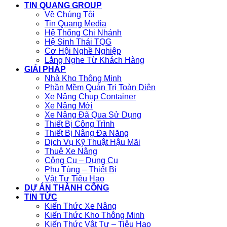
TIN QUANG GROUP
Về Chúng Tôi
Tin Quang Media
Hệ Thống Chi Nhánh
Hệ Sinh Thái TQG
Cơ Hội Nghề Nghiệp
Lắng Nghe Từ Khách Hàng
GIẢI PHÁP
Nhà Kho Thông Minh
Phần Mềm Quản Trị Toàn Diện
Xe Nâng Chụp Container
Xe Nâng Mới
Xe Nâng Đã Qua Sử Dụng
Thiết Bị Công Trình
Thiết Bị Nâng Đa Năng
Dịch Vụ Kỹ Thuật Hậu Mãi
Thuê Xe Nâng
Công Cụ – Dụng Cụ
Phụ Tùng – Thiết Bị
Vật Tư Tiêu Hao
DỰ ÁN THÀNH CÔNG
TIN TỨC
Kiến Thức Xe Nâng
Kiến Thức Kho Thông Minh
Kiến Thức Vật Tư – Tiêu Hao