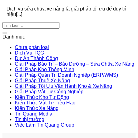
Dịch vụ sửa chữa xe nâng là giải pháp tối ưu để duy trì
hiệu[...]
Danh mục
Chưa phân loại
Dịch Vụ TQG
Dự Án Thành Công
Giải Pháp Bảo Trì – Bảo Dưỡng – Sửa Chữa Xe Nâng
Giải Pháp Kho Thông Minh
Giải Pháp Quản Trị Doanh Nghiệp (ERP/WMS)
Giải Pháp Thuê Xe Nâng
Giải Pháp Tối Ưu Vận Hành Kho & Xe Nâng
Giải Pháp Vật Tư Công Nghiệp
Kiến Thức Kho Tự Động
Kiến Thức Vật Tư Tiêu Hao
Kiến Thức Xe Nâng
Tin Quang Media
Tin thị trường
Việc Làm Tin Quang Group