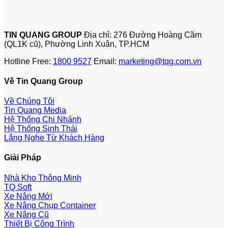
TIN QUANG GROUP
Địa chỉ: 276 Đường Hoàng Cầm
(QL1K cũ), Phường Linh Xuân, TP.HCM
Hotline Free:
1800 9527
Email:
marketing@tqg.com.vn
Về Tin Quang Group
Về Chúng Tôi
Tin Quang Media
Hệ Thống Chi Nhánh
Hệ Thống Sinh Thái
Lắng Nghe Từ Khách Hàng
Giải Pháp
Nhà Kho Thông Minh
TQ Soft
Xe Nâng Mới
Xe Nâng Chụp Container
Xe Nâng Cũ
Thiết Bị Công Trình