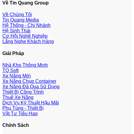
Về Tin Quang Group
Về Chúng Tôi
Tin Quang Media
Hệ Thống - Chi Nhánh
Hệ Sinh Thái
Cơ Hội Nghề Nghiệp
Lắng Nghe Khách Hàng
Giải Pháp
Nhà Kho Thông Minh
TQ Soft
Xe Nâng Mới
Xe Nâng Chụp Container
Xe Nâng Đã Qua Sử Dụng
Thiết Bị Công Trình
Thuê Xe Nâng
Dịch Vụ Kỹ Thuật Hậu Mãi
Phụ Tùng - Thiết Bị
Vật Tư Tiêu Hao
Chính Sách