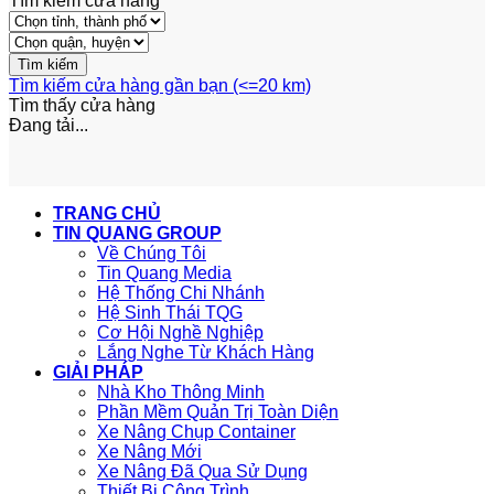
Tìm kiếm cửa hàng
Tìm kiếm cửa hàng gần bạn (<=20 km)
Tìm thấy
cửa hàng
Đang tải...
TRANG CHỦ
TIN QUANG GROUP
Về Chúng Tôi
Tin Quang Media
Hệ Thống Chi Nhánh
Hệ Sinh Thái TQG
Cơ Hội Nghề Nghiệp
Lắng Nghe Từ Khách Hàng
GIẢI PHÁP
Nhà Kho Thông Minh
Phần Mềm Quản Trị Toàn Diện
Xe Nâng Chụp Container
Xe Nâng Mới
Xe Nâng Đã Qua Sử Dụng
Thiết Bị Công Trình