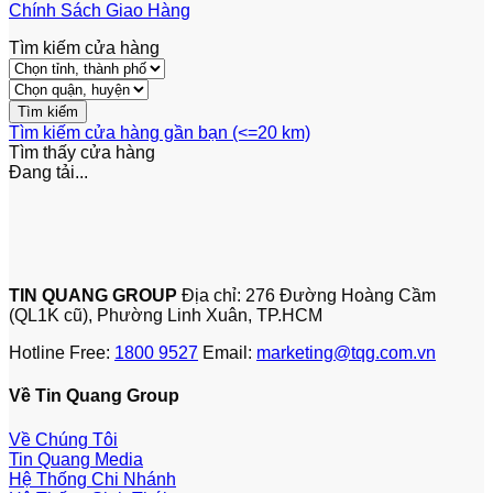
Chính Sách Giao Hàng
Tìm kiếm cửa hàng
Tìm kiếm cửa hàng gần bạn (<=20 km)
Tìm thấy
cửa hàng
Đang tải...
TIN QUANG GROUP
Địa chỉ: 276 Đường Hoàng Cầm
(QL1K cũ), Phường Linh Xuân, TP.HCM
Hotline Free:
1800 9527
Email:
marketing@tqg.com.vn
Về Tin Quang Group
Về Chúng Tôi
Tin Quang Media
Hệ Thống Chi Nhánh