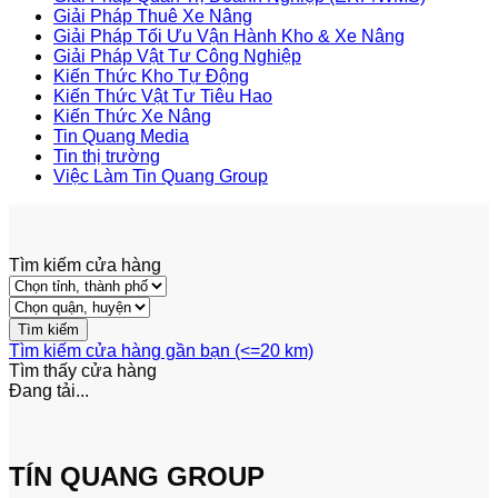
Giải Pháp Thuê Xe Nâng
Giải Pháp Tối Ưu Vận Hành Kho & Xe Nâng
Giải Pháp Vật Tư Công Nghiệp
Kiến Thức Kho Tự Động
Kiến Thức Vật Tư Tiêu Hao
Kiến Thức Xe Nâng
Tin Quang Media
Tin thị trường
Việc Làm Tin Quang Group
Tìm kiếm cửa hàng
Tìm kiếm cửa hàng gần bạn (<=20 km)
Tìm thấy
cửa hàng
Đang tải...
TÍN QUANG GROUP