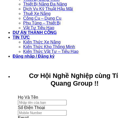
Thiết Bị Nâng Đa Năng
Dịch Vụ Kỹ Thuật Hậu Mãi
Thuê Xe Nâng
Công Cụ – Dụng Cụ
Phụ Tùng – Thiết Bị
Vật Tư Tiêu Hao
DỰ ÁN THÀNH CÔNG
TIN TỨC
Kiến Thức Xe Nâng
Kiến Thức Kho Thông Minh
Kiến Thức Vật Tư – Tiêu Hao
Đăng nhập / Đăng ký
Cơ Hội Nghề Nghiệp cùng T
Quang Group !!
Họ Và Tên
Số Điện Thoại
Email