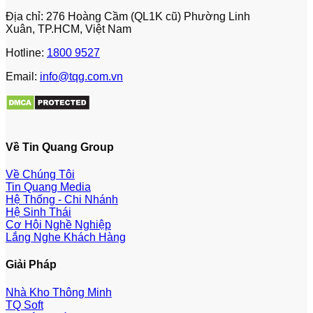
Địa chỉ: 276 Hoàng Cầm (QL1K cũ) Phường Linh
Xuân, TP.HCM, Việt Nam
Hotline:
1800 9527
Email:
info@tqg.com.vn
Về Tin Quang Group
Về Chúng Tôi
Tin Quang Media
Hệ Thống - Chi Nhánh
Hệ Sinh Thái
Cơ Hội Nghề Nghiệp
Lắng Nghe Khách Hàng
Giải Pháp
Nhà Kho Thông Minh
TQ Soft