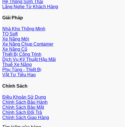
Hệ Thống Sinh Thái
Lắng Nghe Từ Khách Hàng
Giải Pháp
Nhà Kho Thông Minh
TQ Soft
Xe Nâng Mới
Xe Nâng Chụp Container
Xe Nâng Cũ
Thiết Bị Công Trình
Dịch Vụ Kỹ Thuật Hậu Mãi
Thuê Xe Nâng
Phụ Tùng - Thiết Bị
Vật Tư Tiêu Hao
Chính Sách
Điều Khoản Sử Dụng
Chính Sách Bảo Hành
Chính Sách Bảo Mật
Chính Sách Đổi Trả
Chính Sách Giao Hàng