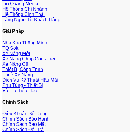
Tin Quang Media
Hệ Thống Chi Nhánh
Hệ Thống Sinh Thái
Lắng Nghe Từ Khách Hàng
Giải Pháp
Nhà Kho Thông Minh
TQ Soft
Xe Nâng Mới
Xe Nâng Chụp Container
Xe Nâng Cũ
Thiết Bị Công Trình
Thuê Xe Nâng
Dịch Vụ Kỹ Thuật Hậu Mãi
Phụ Tùng - Thiết Bị
Vật Tư Tiêu Hao
Chính Sách
Điều Khoản Sử Dụng
Chính Sách Bảo Hành
Chính Sách Bảo Mật
Chính Sách Đổi Trả