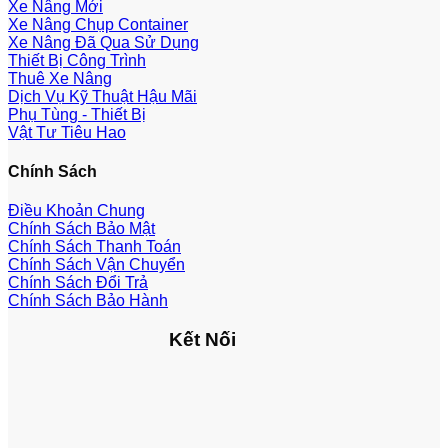
Xe Nâng Mới
Xe Nâng Chụp Container
Xe Nâng Đã Qua Sử Dụng
Thiết Bị Công Trình
Thuê Xe Nâng
Dịch Vụ Kỹ Thuật Hậu Mãi
Phụ Tùng - Thiết Bị
Vật Tư Tiêu Hao
Chính Sách
Điều Khoản Chung
Chính Sách Bảo Mật
Chính Sách Thanh Toán
Chính Sách Vận Chuyển
Chính Sách Đổi Trả
Chính Sách Bảo Hành
Kết Nối