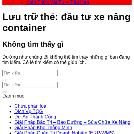
Kiến Thức Vật Tư – Tiêu Hao
Lưu trữ thẻ:
đầu tư xe nâng
container
Không tìm thấy gì
Dường như chúng tôi không thể tìm thấy những gì bạn đang
tìm kiếm. Có lẽ tìm kiếm có thể giúp ích.
Danh mục
Chưa phân loại
Dịch Vụ TQG
Dự Án Thành Công
Giải Pháp Bảo Trì – Bảo Dưỡng – Sửa Chữa Xe Nâng
Giải Pháp Kho Thông Minh
Giải Pháp Quản Trị Doanh Nghiệp (ERP/WMS)