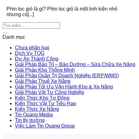
Phin lọc gió là gì? Phin lọc gió là một linh kiện nhỏ
nhưng có[...]
Danh mục
Chưa phân loại
Dịch Vụ TQG
Dự Án Thành Công
Giải Pháp Bảo Trì – Bảo Dưỡng – Sửa Chữa Xe Nâng
Giải Pháp Kho Thông Minh
Giải Pháp Quản Trị Doanh Nghiệp (ERP/WMS)
Giải Pháp Thuê Xe Nâng
Giải Pháp Tối Ưu Vận Hành Kho & Xe Nâng
Giải Pháp Vật Tư Công Nghiệp
Kiến Thức Kho Tự Động
Kiến Thức Vật Tư Tiêu Hao
Kiến Thức Xe Nâng
Tin Quang Media
Tin thị trường
Việc Làm Tin Quang Group