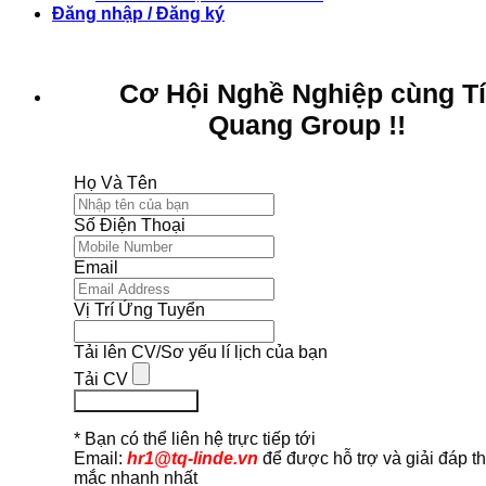
Đăng nhập / Đăng ký
Cơ Hội Nghề Nghiệp cùng T
Quang Group !!
Họ Và Tên
Số Điện Thoại
Email
Vị Trí Ứng Tuyển
Tải lên CV/Sơ yếu lí lịch của bạn
Tải CV
Ứng Tuyển Ngay
* Bạn có thể liên hệ trực tiếp tới
Email:
hr1@tq-linde.vn
để được hỗ trợ và giải đáp t
mắc nhanh nhất