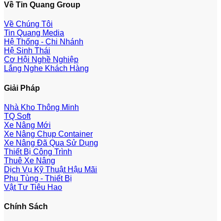
Về Tin Quang Group
Về Chúng Tôi
Tin Quang Media
Hệ Thống - Chi Nhánh
Hệ Sinh Thái
Cơ Hội Nghề Nghiệp
Lắng Nghe Khách Hàng
Giải Pháp
Nhà Kho Thông Minh
TQ Soft
Xe Nâng Mới
Xe Nâng Chụp Container
Xe Nâng Đã Qua Sử Dụng
Thiết Bị Công Trình
Thuê Xe Nâng
Dịch Vụ Kỹ Thuật Hậu Mãi
Phụ Tùng - Thiết Bị
Vật Tư Tiêu Hao
Chính Sách