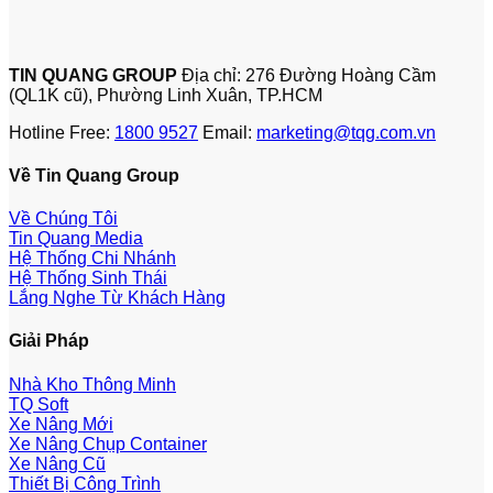
TIN QUANG GROUP
Địa chỉ: 276 Đường Hoàng Cầm
(QL1K cũ), Phường Linh Xuân, TP.HCM
Hotline Free:
1800 9527
Email:
marketing@tqg.com.vn
Về Tin Quang Group
Về Chúng Tôi
Tin Quang Media
Hệ Thống Chi Nhánh
Hệ Thống Sinh Thái
Lắng Nghe Từ Khách Hàng
Giải Pháp
Nhà Kho Thông Minh
TQ Soft
Xe Nâng Mới
Xe Nâng Chụp Container
Xe Nâng Cũ
Thiết Bị Công Trình