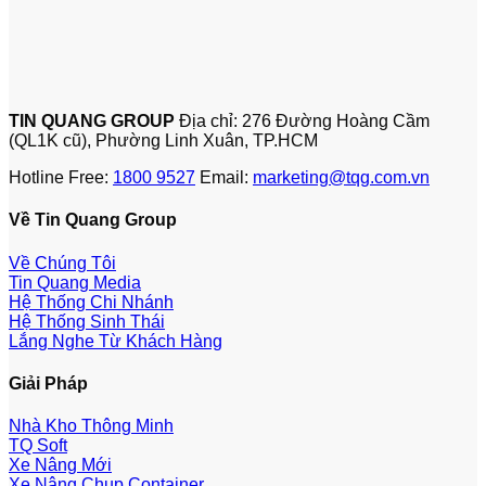
TIN QUANG GROUP
Địa chỉ: 276 Đường Hoàng Cầm
(QL1K cũ), Phường Linh Xuân, TP.HCM
Hotline Free:
1800 9527
Email:
marketing@tqg.com.vn
Về Tin Quang Group
Về Chúng Tôi
Tin Quang Media
Hệ Thống Chi Nhánh
Hệ Thống Sinh Thái
Lắng Nghe Từ Khách Hàng
Giải Pháp
Nhà Kho Thông Minh
TQ Soft
Xe Nâng Mới
Xe Nâng Chụp Container