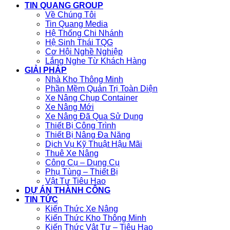
TIN QUANG GROUP
Về Chúng Tôi
Tin Quang Media
Hệ Thống Chi Nhánh
Hệ Sinh Thái TQG
Cơ Hội Nghề Nghiệp
Lắng Nghe Từ Khách Hàng
GIẢI PHÁP
Nhà Kho Thông Minh
Phần Mềm Quản Trị Toàn Diện
Xe Nâng Chụp Container
Xe Nâng Mới
Xe Nâng Đã Qua Sử Dụng
Thiết Bị Công Trình
Thiết Bị Nâng Đa Năng
Dịch Vụ Kỹ Thuật Hậu Mãi
Thuê Xe Nâng
Công Cụ – Dụng Cụ
Phụ Tùng – Thiết Bị
Vật Tư Tiêu Hao
DỰ ÁN THÀNH CÔNG
TIN TỨC
Kiến Thức Xe Nâng
Kiến Thức Kho Thông Minh
Kiến Thức Vật Tư – Tiêu Hao