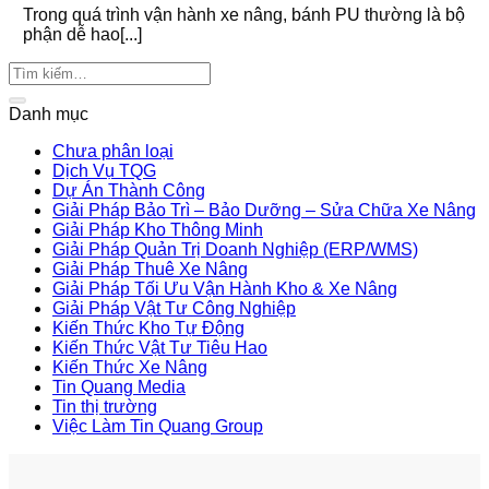
Trong quá trình vận hành xe nâng, bánh PU thường là bộ
phận dễ hao[...]
Danh mục
Chưa phân loại
Dịch Vụ TQG
Dự Án Thành Công
Giải Pháp Bảo Trì – Bảo Dưỡng – Sửa Chữa Xe Nâng
Giải Pháp Kho Thông Minh
Giải Pháp Quản Trị Doanh Nghiệp (ERP/WMS)
Giải Pháp Thuê Xe Nâng
Giải Pháp Tối Ưu Vận Hành Kho & Xe Nâng
Giải Pháp Vật Tư Công Nghiệp
Kiến Thức Kho Tự Động
Kiến Thức Vật Tư Tiêu Hao
Kiến Thức Xe Nâng
Tin Quang Media
Tin thị trường
Việc Làm Tin Quang Group