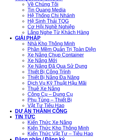
Về Chúng Tôi
Tin Quang Media
Hệ Thống Chi Nhánh
Hệ Sinh Thái TQG
Cơ Hội Nghề Nghiệp
Lắng Nghe Từ Khách Hàng
GIẢI PHÁP
Nhà Kho Thông Minh
Phần Mềm Quản Trị Toàn Diện
Xe Nâng Chụp Container
Xe Nâng Mới
Xe Nâng Đã Qua Sử Dụng
Thiết Bị Công Trình
Thiết Bị Nâng Đa Năng
Dịch Vụ Kỹ Thuật Hậu Mãi
Thuê Xe Nâng
Công Cụ – Dụng Cụ
Phụ Tùng – Thiết Bị
Vật Tư Tiêu Hao
DỰ ÁN THÀNH CÔNG
TIN TỨC
Kiến Thức Xe Nâng
Kiến Thức Kho Thông Minh
Kiến Thức Vật Tư – Tiêu Hao
Đăng nhập / Đăng ký