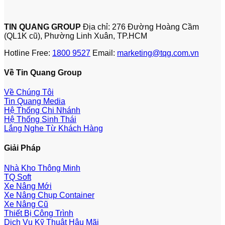
TIN QUANG GROUP
Địa chỉ: 276 Đường Hoàng Cầm
(QL1K cũ), Phường Linh Xuân, TP.HCM
Hotline Free:
1800 9527
Email:
marketing@tqg.com.vn
Về Tin Quang Group
Về Chúng Tôi
Tin Quang Media
Hệ Thống Chi Nhánh
Hệ Thống Sinh Thái
Lắng Nghe Từ Khách Hàng
Giải Pháp
Nhà Kho Thông Minh
TQ Soft
Xe Nâng Mới
Xe Nâng Chụp Container
Xe Nâng Cũ
Thiết Bị Công Trình
Dịch Vụ Kỹ Thuật Hậu Mãi