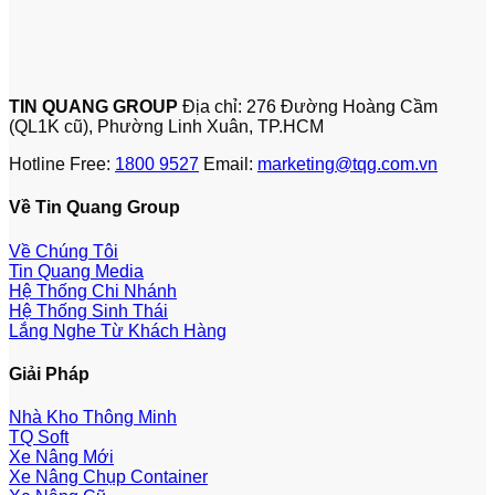
TIN QUANG GROUP
Địa chỉ: 276 Đường Hoàng Cầm
(QL1K cũ), Phường Linh Xuân, TP.HCM
Hotline Free:
1800 9527
Email:
marketing@tqg.com.vn
Về Tin Quang Group
Về Chúng Tôi
Tin Quang Media
Hệ Thống Chi Nhánh
Hệ Thống Sinh Thái
Lắng Nghe Từ Khách Hàng
Giải Pháp
Nhà Kho Thông Minh
TQ Soft
Xe Nâng Mới
Xe Nâng Chụp Container