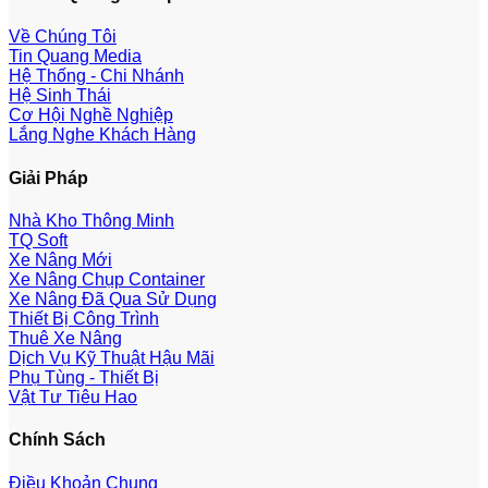
Về Chúng Tôi
Tin Quang Media
Hệ Thống - Chi Nhánh
Hệ Sinh Thái
Cơ Hội Nghề Nghiệp
Lắng Nghe Khách Hàng
Giải Pháp
Nhà Kho Thông Minh
TQ Soft
Xe Nâng Mới
Xe Nâng Chụp Container
Xe Nâng Đã Qua Sử Dụng
Thiết Bị Công Trình
Thuê Xe Nâng
Dịch Vụ Kỹ Thuật Hậu Mãi
Phụ Tùng - Thiết Bị
Vật Tư Tiêu Hao
Chính Sách
Điều Khoản Chung