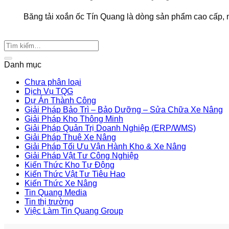
Băng tải xoắn ốc Tín Quang là dòng sản phẩm cao cấp, ma
Danh mục
Chưa phân loại
Dịch Vụ TQG
Dự Án Thành Công
Giải Pháp Bảo Trì – Bảo Dưỡng – Sửa Chữa Xe Nâng
Giải Pháp Kho Thông Minh
Giải Pháp Quản Trị Doanh Nghiệp (ERP/WMS)
Giải Pháp Thuê Xe Nâng
Giải Pháp Tối Ưu Vận Hành Kho & Xe Nâng
Giải Pháp Vật Tư Công Nghiệp
Kiến Thức Kho Tự Động
Kiến Thức Vật Tư Tiêu Hao
Kiến Thức Xe Nâng
Tin Quang Media
Tin thị trường
Việc Làm Tin Quang Group