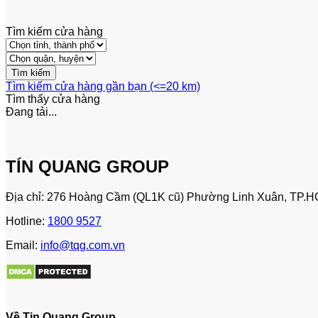
Tìm kiếm cửa hàng
Tìm kiếm cửa hàng gần bạn (<=20 km)
Tìm thấy
cửa hàng
Đang tải...
TÍN QUANG GROUP
Địa chỉ: 276 Hoàng Cầm (QL1K cũ) Phường Linh Xuân, TP.H
Hotline:
1800 9527
Email:
info@tqg.com.vn
Về Tin Quang Group