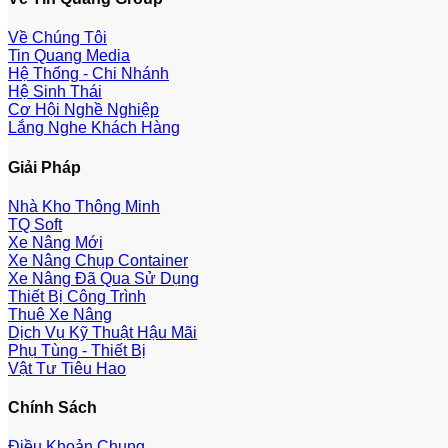
Về Chúng Tôi
Tin Quang Media
Hệ Thống - Chi Nhánh
Hệ Sinh Thái
Cơ Hội Nghề Nghiệp
Lắng Nghe Khách Hàng
Giải Pháp
Nhà Kho Thông Minh
TQ Soft
Xe Nâng Mới
Xe Nâng Chụp Container
Xe Nâng Đã Qua Sử Dụng
Thiết Bị Công Trình
Thuê Xe Nâng
Dịch Vụ Kỹ Thuật Hậu Mãi
Phụ Tùng - Thiết Bị
Vật Tư Tiêu Hao
Chính Sách
Điều Khoản Chung