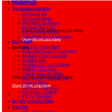
Giỏ hàng /
0
₫
TRANG CHỦ
TIN QUANG GROUP
Về Chúng Tôi
Tin Quang Media
Hệ Thống Chi Nhánh
Hệ Sinh Thái TQG
Chưa có sản phẩm trong giỏ hàng.
Cơ Hội Nghề Nghiệp
Lắng Nghe Từ Khách Hàng
Quay trở lại cửa hàng
GIẢI PHÁP
Nhà Kho Thông Minh
Giỏ hàng
Phần Mềm Quản Trị Toàn Diện
Xe Nâng Chụp Container
Xe Nâng Mới
Xe Nâng Đã Qua Sử Dụng
Thiết Bị Công Trình
Thiết Bị Nâng Đa Năng
Chưa có sản phẩm trong giỏ hàng.
Dịch Vụ Kỹ Thuật Hậu Mãi
Thuê Xe Nâng
Quay trở lại cửa hàng
Công Cụ – Dụng Cụ
Phụ Tùng – Thiết Bị
Vật Tư Tiêu Hao
DỰ ÁN THÀNH CÔNG
TIN TỨC