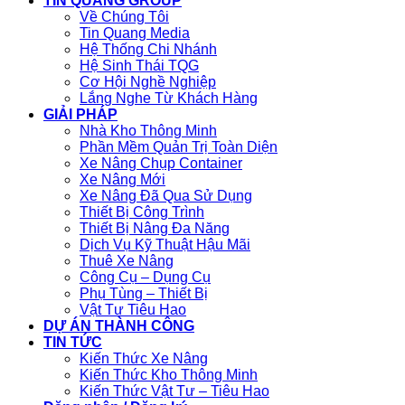
TIN QUANG GROUP
Về Chúng Tôi
Tin Quang Media
Hệ Thống Chi Nhánh
Hệ Sinh Thái TQG
Cơ Hội Nghề Nghiệp
Lắng Nghe Từ Khách Hàng
GIẢI PHÁP
Nhà Kho Thông Minh
Phần Mềm Quản Trị Toàn Diện
Xe Nâng Chụp Container
Xe Nâng Mới
Xe Nâng Đã Qua Sử Dụng
Thiết Bị Công Trình
Thiết Bị Nâng Đa Năng
Dịch Vụ Kỹ Thuật Hậu Mãi
Thuê Xe Nâng
Công Cụ – Dụng Cụ
Phụ Tùng – Thiết Bị
Vật Tư Tiêu Hao
DỰ ÁN THÀNH CÔNG
TIN TỨC
Kiến Thức Xe Nâng
Kiến Thức Kho Thông Minh
Kiến Thức Vật Tư – Tiêu Hao