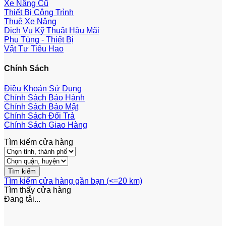
Xe Nâng Cũ
Thiết Bị Công Trình
Thuê Xe Nâng
Dịch Vụ Kỹ Thuật Hậu Mãi
Phụ Tùng - Thiết Bị
Vật Tư Tiêu Hao
Chính Sách
Điều Khoản Sử Dụng
Chính Sách Bảo Hành
Chính Sách Bảo Mật
Chính Sách Đổi Trả
Chính Sách Giao Hàng
Tìm kiếm cửa hàng
Tìm kiếm cửa hàng gần bạn (<=20 km)
Tìm thấy
cửa hàng
Đang tải...