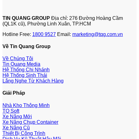
TIN QUANG GROUP
Địa chỉ: 276 Đường Hoàng Cầm
(QL1K cũ), Phường Linh Xuân, TP.HCM
Hotline Free:
1800 9527
Email:
marketing@tqg.com.vn
Về Tin Quang Group
Về Chúng Tôi
Tin Quang Media
Hệ Thống Chi Nhánh
Hệ Thống Sinh Thái
Lắng Nghe Từ Khách Hàng
Giải Pháp
Nhà Kho Thông Minh
TQ Soft
Xe Nâng Mới
Xe Nâng Chụp Container
Xe Nâng Cũ
Thiết Bị Công Trình
Dịch Vụ Kỹ Thuật Hậu Mãi