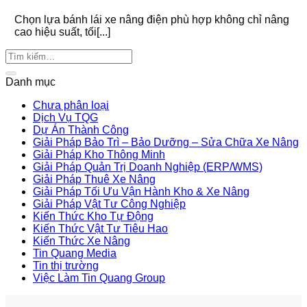
Chọn lựa bánh lái xe nâng điện phù hợp không chỉ nâng
cao hiệu suất, tối[...]
Danh mục
Chưa phân loại
Dịch Vụ TQG
Dự Án Thành Công
Giải Pháp Bảo Trì – Bảo Dưỡng – Sửa Chữa Xe Nâng
Giải Pháp Kho Thông Minh
Giải Pháp Quản Trị Doanh Nghiệp (ERP/WMS)
Giải Pháp Thuê Xe Nâng
Giải Pháp Tối Ưu Vận Hành Kho & Xe Nâng
Giải Pháp Vật Tư Công Nghiệp
Kiến Thức Kho Tự Động
Kiến Thức Vật Tư Tiêu Hao
Kiến Thức Xe Nâng
Tin Quang Media
Tin thị trường
Việc Làm Tin Quang Group