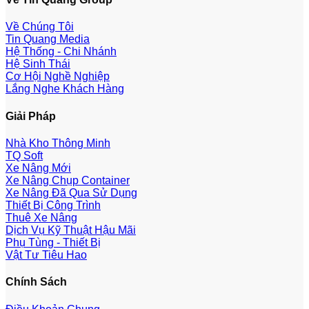
Về Chúng Tôi
Tin Quang Media
Hệ Thống - Chi Nhánh
Hệ Sinh Thái
Cơ Hội Nghề Nghiệp
Lắng Nghe Khách Hàng
Giải Pháp
Nhà Kho Thông Minh
TQ Soft
Xe Nâng Mới
Xe Nâng Chụp Container
Xe Nâng Đã Qua Sử Dụng
Thiết Bị Công Trình
Thuê Xe Nâng
Dịch Vụ Kỹ Thuật Hậu Mãi
Phụ Tùng - Thiết Bị
Vật Tư Tiêu Hao
Chính Sách