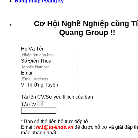
Đăng nhập / Đăng ký
Cơ Hội Nghề Nghiệp cùng T
Quang Group !!
Họ Và Tên
Số Điện Thoại
Email
Vị Trí Ứng Tuyển
Tải lên CV/Sơ yếu lí lịch của bạn
Tải CV
Ứng Tuyển Ngay
* Bạn có thể liên hệ trực tiếp tới
Email:
hr1@tq-linde.vn
để được hỗ trợ và giải đáp t
mắc nhanh nhất