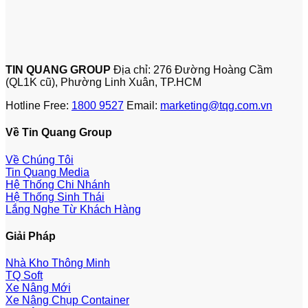
TIN QUANG GROUP
Địa chỉ: 276 Đường Hoàng Cầm
(QL1K cũ), Phường Linh Xuân, TP.HCM
Hotline Free:
1800 9527
Email:
marketing@tqg.com.vn
Về Tin Quang Group
Về Chúng Tôi
Tin Quang Media
Hệ Thống Chi Nhánh
Hệ Thống Sinh Thái
Lắng Nghe Từ Khách Hàng
Giải Pháp
Nhà Kho Thông Minh
TQ Soft
Xe Nâng Mới
Xe Nâng Chụp Container