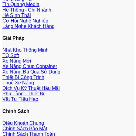
Tin Quang Media
Hệ Thống - Chi Nhánh
Hệ Sinh Thái
Cơ Hội Nghề Nghiệp
Lắng Nghe Khách Hàng
Giải Pháp
Nhà Kho Thông Minh
TQ Soft
Xe Nâng Mới
Xe Nâng Chụp Container
Xe Nâng Đã Qua Sử Dụng
Thiết Bị Công Trình
Thuê Xe Nâng
Dịch Vụ Kỹ Thuật Hậu Mãi
Phụ Tùng - Thiết Bị
Vật Tư Tiêu Hao
Chính Sách
Điều Khoản Chung
Chính Sách Bảo Mật
Chính Sách Thanh Toán