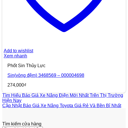
Add to wishlist
Xem nhanh
Phốt Sin Thủy Lực
Sin(vòng đệm) 3468569 – 000004698
274,000
₫
Tìm Hiểu Báo Giá Xe Nâng Điện Mới Nhất Trên Thị Trường
Hiện Nay
Cập Nhật Báo Giá Xe Nâng Toyota Giá Rẻ Và Bền Bỉ Nhất
Tìm kiếm cửa hàng