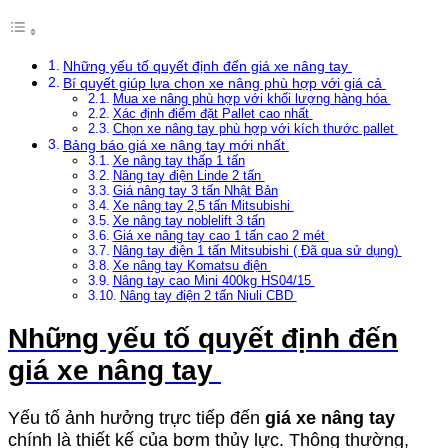
Những yếu tố quyết định đến giá xe nâng tay
Bí quyết giúp lựa chọn xe nâng phù hợp với giá cả
Mua xe nâng phù hợp với khối lượng hàng hóa
Xác định điểm đặt Pallet cao nhất
Chọn xe nâng tay phù hợp với kích thước pallet
Bảng báo giá xe nâng tay mới nhất
Xe nâng tay thấp 1 tấn
Nâng tay điện Linde 2 tấn
Giá nâng tay 3 tấn Nhật Bản
Xe nâng tay 2,5 tấn Mitsubishi
Xe nâng tay noblelift 3 tấn
Giá xe nâng tay cao 1 tấn cao 2 mét
Nâng tay điện 1 tấn Mitsubishi ( Đã qua sử dụng)
Xe nâng tay Komatsu điện
Nâng tay cao Mini 400kg HS04/15
Nâng tay điện 2 tấn Niuli CBD
Những yếu tố quyết định đến
giá xe nâng tay
Yếu tố ảnh hưởng trực tiếp đến
giá xe nâng tay
chính là thiết kế của bơm thủy lực. Thông thường,