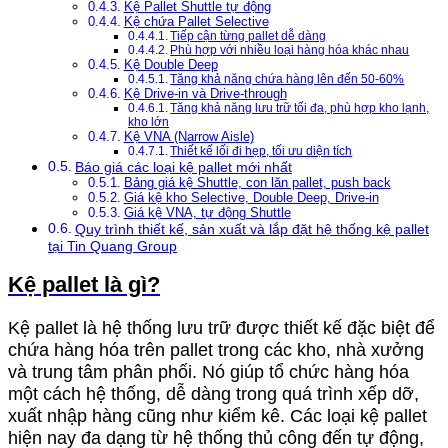
Kệ Pallet Shuttle tự động
Kệ chứa Pallet Selective
Tiếp cận từng pallet dễ dàng
Phù hợp với nhiều loại hàng hóa khác nhau
Kệ Double Deep
Tăng khả năng chứa hàng lên đến 50-60%
Kệ Drive-in và Drive-through
Tăng khả năng lưu trữ tối đa, phù hợp kho lạnh,
kho lớn
Kệ VNA (Narrow Aisle)
Thiết kế lối đi hẹp, tối ưu diện tích
Báo giá các loại kệ pallet mới nhất
Bảng giá kệ Shuttle, con lăn pallet, push back
Giá kệ kho Selective, Double Deep, Drive-in
Giá kệ VNA, tự động Shuttle
Quy trình thiết kế, sản xuất và lắp đặt hệ thống kệ pallet
tại Tin Quang Group
Kệ pallet là gì?
Kệ pallet là hệ thống lưu trữ được thiết kế đặc biệt để
chứa hàng hóa trên pallet trong các kho, nhà xưởng
và trung tâm phân phối. Nó giúp tổ chức hàng hóa
một cách hệ thống, dễ dàng trong quá trình xếp dỡ,
xuất nhập hàng cũng như kiểm kê. Các loại kệ pallet
hiện nay đa dạng từ hệ thống thủ công đến tự động,