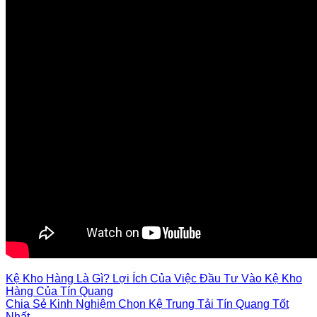
Kệ Kho Hàng Là Gì? Lợi Ích Của Việc Đầu Tư Vào Kệ Kho
Hàng Của Tín Quang
Chia Sẻ Kinh Nghiệm Chọn Kệ Trung Tải Tín Quang Tốt
Nhất