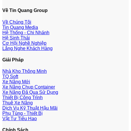
Về Tin Quang Group
Về Chúng Tôi
Tin Quang Media
Hệ Thống - Chi Nhánh
Hệ Sinh Thái
Cơ Hội Nghề Nghiệp
Lắng Nghe Khách Hàng
Giải Pháp
Nhà Kho Thông Minh
TQ Soft
Xe Nâng Mới
Xe Nâng Chụp Container
Xe Nâng Đã Qua Sử Dụng
Thiết Bị Công Trình
Thuê Xe Nâng
Dịch Vụ Kỹ Thuật Hậu Mãi
Phụ Tùng - Thiết Bị
Vật Tư Tiêu Hao
Chính Sách