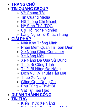
TRANG CHỦ
TIN QUANG GROUP
Về Chúng Tôi
Tin Quang Media
Hệ Thống Chi Nhánh
Hệ Sinh Thái TQG
Cơ Hội Nghề Nghiệp
Lắng Nghe Từ Khách Hàng
GIẢI PHÁP
Nhà Kho Thông Minh
Phần Mềm Quản Trị Toàn Diện
Xe Nâng Chụp Container
Xe Nâng Mới
Xe Nâng Đã Qua Sử Dụng
Thiết Bị Công Trình
Thiết Bị Nâng Đa Năng
Dịch Vụ Kỹ Thuật Hậu Mãi
Thuê Xe Nâng
Công Cụ – Dụng Cụ
Phụ Tùng – Thiết Bị
Vật Tư Tiêu Hao
DỰ ÁN THÀNH CÔNG
TIN TỨC
Kiến Thức Xe Nâng