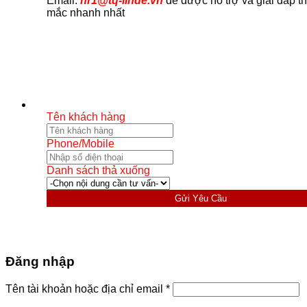
Email:
hr1@tq-linde.vn
để được hỗ trợ và giải đáp t
mắc nhanh nhất
Tên khách hàng
Phone/Mobile
Danh sách thả xuống
Gửi Yêu Cầu
Đăng nhập
Bắt
Tên tài khoản hoặc địa chỉ email
*
buộc