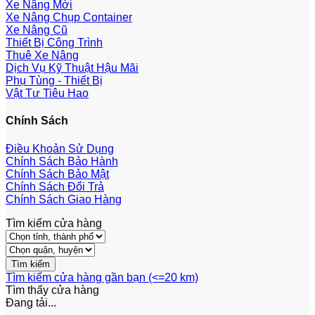
Xe Nâng Mới
Xe Nâng Chụp Container
Xe Nâng Cũ
Thiết Bị Công Trình
Thuê Xe Nâng
Dịch Vụ Kỹ Thuật Hậu Mãi
Phụ Tùng - Thiết Bị
Vật Tư Tiêu Hao
Chính Sách
Điều Khoản Sử Dụng
Chính Sách Bảo Hành
Chính Sách Bảo Mật
Chính Sách Đổi Trả
Chính Sách Giao Hàng
Tìm kiếm cửa hàng
Tìm kiếm cửa hàng gần bạn (<=20 km)
Tìm thấy
cửa hàng
Đang tải...