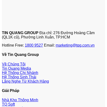
TIN QUANG GROUP
Địa chỉ: 276 Đường Hoàng Cầm
(QL1K cũ), Phường Linh Xuân, TP.HCM
Hotline Free:
1800 9527
Email:
marketing@tqg.com.vn
Về Tin Quang Group
Về Chúng Tôi
Tin Quang Media
Hệ Thống Chi Nhánh
Hệ Thống Sinh Thái
Lắng Nghe Từ Khách Hàng
Giải Pháp
Nhà Kho Thông Minh
TQ Soft