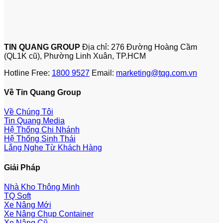
TIN QUANG GROUP
Địa chỉ: 276 Đường Hoàng Cầm
(QL1K cũ), Phường Linh Xuân, TP.HCM
Hotline Free:
1800 9527
Email:
marketing@tqg.com.vn
Về Tin Quang Group
Về Chúng Tôi
Tin Quang Media
Hệ Thống Chi Nhánh
Hệ Thống Sinh Thái
Lắng Nghe Từ Khách Hàng
Giải Pháp
Nhà Kho Thông Minh
TQ Soft
Xe Nâng Mới
Xe Nâng Chụp Container
Xe Nâng Cũ