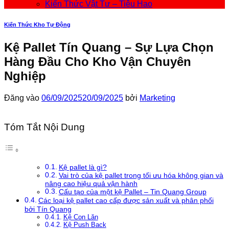
Kiến Thức Vật Tư – Tiêu Hao
Kiến Thức Kho Tự Động
Kệ Pallet Tín Quang – Sự Lựa Chọn
Hàng Đầu Cho Kho Vận Chuyên
Nghiệp
Đăng vào
06/09/2025
20/09/2025
bởi
Marketing
Tóm Tắt Nội Dung
Kệ pallet là gì?
Vai trò của kệ pallet trong tối ưu hóa không gian và
nâng cao hiệu quả vận hành
Cấu tạo của một kệ Pallet – Tin Quang Group
Các loại kệ pallet cao cấp được sản xuất và phân phối
bởi Tín Quang
Kệ Con Lăn
Kệ Push Back