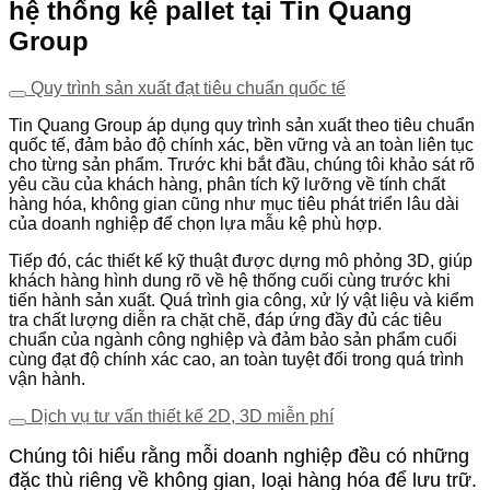
hệ thống kệ pallet tại Tin Quang
Group
Quy trình sản xuất đạt tiêu chuẩn quốc tế
Tin Quang Group áp dụng quy trình sản xuất theo tiêu chuẩn
quốc tế, đảm bảo độ chính xác, bền vững và an toàn liên tục
cho từng sản phẩm. Trước khi bắt đầu, chúng tôi khảo sát rõ
yêu cầu của khách hàng, phân tích kỹ lưỡng về tính chất
hàng hóa, không gian cũng như mục tiêu phát triển lâu dài
của doanh nghiệp để chọn lựa mẫu kệ phù hợp.
Tiếp đó, các thiết kế kỹ thuật được dựng mô phỏng 3D, giúp
khách hàng hình dung rõ về hệ thống cuối cùng trước khi
tiến hành sản xuất. Quá trình gia công, xử lý vật liệu và kiểm
tra chất lượng diễn ra chặt chẽ, đáp ứng đầy đủ các tiêu
chuẩn của ngành công nghiệp và đảm bảo sản phẩm cuối
cùng đạt độ chính xác cao, an toàn tuyệt đối trong quá trình
vận hành.
Dịch vụ tư vấn thiết kế 2D, 3D miễn phí
Chúng tôi hiểu rằng mỗi doanh nghiệp đều có những
đặc thù riêng về không gian, loại hàng hóa để lưu trữ.