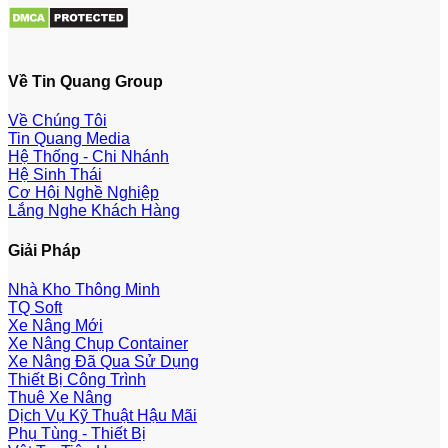
Về Tin Quang Group
Về Chúng Tôi
Tin Quang Media
Hệ Thống - Chi Nhánh
Hệ Sinh Thái
Cơ Hội Nghề Nghiệp
Lắng Nghe Khách Hàng
Giải Pháp
Nhà Kho Thông Minh
TQ Soft
Xe Nâng Mới
Xe Nâng Chụp Container
Xe Nâng Đã Qua Sử Dụng
Thiết Bị Công Trình
Thuê Xe Nâng
Dịch Vụ Kỹ Thuật Hậu Mãi
Phụ Tùng - Thiết Bị