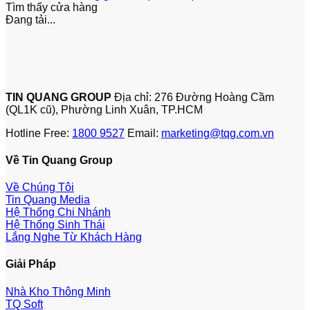
Tìm thấy
cửa hàng
Đang tải...
TIN QUANG GROUP
Địa chỉ: 276 Đường Hoàng Cầm
(QL1K cũ), Phường Linh Xuân, TP.HCM
Hotline Free:
1800 9527
Email:
marketing@tqg.com.vn
Về Tin Quang Group
Về Chúng Tôi
Tin Quang Media
Hệ Thống Chi Nhánh
Hệ Thống Sinh Thái
Lắng Nghe Từ Khách Hàng
Giải Pháp
Nhà Kho Thông Minh
TQ Soft