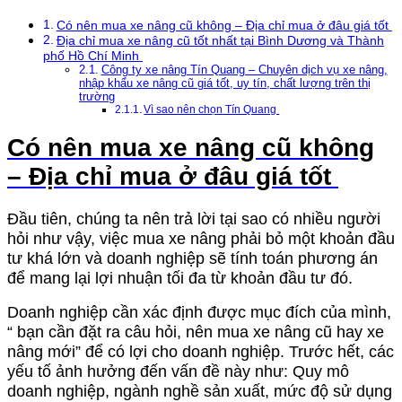
Có nên mua xe nâng cũ không – Địa chỉ mua ở đâu giá tốt
Địa chỉ mua xe nâng cũ tốt nhất tại Bình Dương và Thành
phố Hồ Chí Minh
Công ty xe nâng Tín Quang – Chuyên dịch vụ xe nâng,
nhập khẩu xe nâng cũ giá tốt, uy tín, chất lượng trên thị
trường
Vì sao nên chọn Tín Quang
Có nên mua xe nâng cũ không
– Địa chỉ mua ở đâu giá tốt
Đầu tiên, chúng ta nên trả lời tại sao có nhiều người
hỏi như vậy, việc mua xe nâng phải bỏ một khoản đầu
tư khá lớn và doanh nghiệp sẽ tính toán phương án
để mang lại lợi nhuận tối đa từ khoản đầu tư đó.
Doanh nghiệp cần xác định được mục đích của mình,
“ bạn cần đặt ra câu hỏi, nên mua xe nâng cũ hay xe
nâng mới” để có lợi cho doanh nghiệp. Trước hết, các
yếu tố ảnh hưởng đến vấn đề này như: Quy mô
doanh nghiệp, ngành nghề sản xuất, mức độ sử dụng