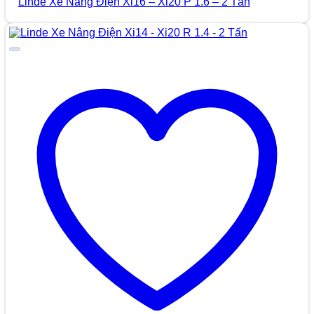
Linde Xe Nâng Điện Xi16 – Xi20 P 1.6 – 2 Tấn