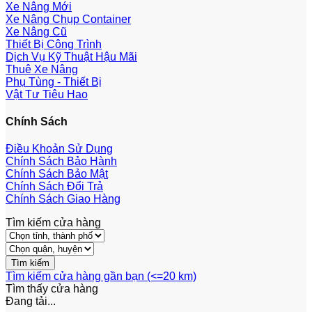
Xe Nâng Mới
Xe Nâng Chụp Container
Xe Nâng Cũ
Thiết Bị Công Trình
Dịch Vụ Kỹ Thuật Hậu Mãi
Thuê Xe Nâng
Phụ Tùng - Thiết Bị
Vật Tư Tiêu Hao
Chính Sách
Điều Khoản Sử Dụng
Chính Sách Bảo Hành
Chính Sách Bảo Mật
Chính Sách Đổi Trả
Chính Sách Giao Hàng
Tìm kiếm cửa hàng
Tìm kiếm cửa hàng gần bạn (<=20 km)
Tìm thấy
cửa hàng
Đang tải...