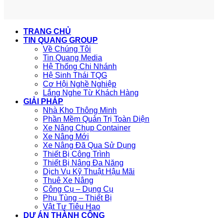
TRANG CHỦ
TIN QUANG GROUP
Về Chúng Tôi
Tin Quang Media
Hệ Thống Chi Nhánh
Hệ Sinh Thái TQG
Cơ Hội Nghề Nghiệp
Lắng Nghe Từ Khách Hàng
GIẢI PHÁP
Nhà Kho Thông Minh
Phần Mềm Quản Trị Toàn Diện
Xe Nâng Chụp Container
Xe Nâng Mới
Xe Nâng Đã Qua Sử Dụng
Thiết Bị Công Trình
Thiết Bị Nâng Đa Năng
Dịch Vụ Kỹ Thuật Hậu Mãi
Thuê Xe Nâng
Công Cụ – Dụng Cụ
Phụ Tùng – Thiết Bị
Vật Tư Tiêu Hao
DỰ ÁN THÀNH CÔNG