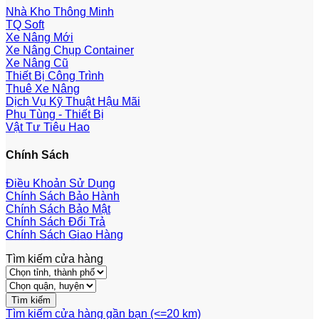
Nhà Kho Thông Minh
TQ Soft
Xe Nâng Mới
Xe Nâng Chụp Container
Xe Nâng Cũ
Thiết Bị Công Trình
Thuê Xe Nâng
Dịch Vụ Kỹ Thuật Hậu Mãi
Phụ Tùng - Thiết Bị
Vật Tư Tiêu Hao
Chính Sách
Điều Khoản Sử Dụng
Chính Sách Bảo Hành
Chính Sách Bảo Mật
Chính Sách Đổi Trả
Chính Sách Giao Hàng
Tìm kiếm cửa hàng
Tìm kiếm cửa hàng gần bạn (<=20 km)