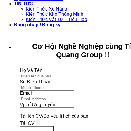
TIN TỨC
Kiến Thức Xe Nâng
Kiến Thức Kho Thông Minh
Kiến Thức Vật Tư – Tiêu Hao
Đăng nhập / Đăng ký
Cơ Hội Nghề Nghiệp cùng T
Quang Group !!
Họ Và Tên
Số Điện Thoại
Email
Vị Trí Ứng Tuyển
Tải lên CV/Sơ yếu lí lịch của bạn
Tải CV
Ứng Tuyển Ngay