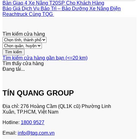
Bàn Giao 4 Xe Nâng T20SP Cho Khách Hàng
Báo Giá Dịch Vụ Bảo Trì – Bảo Dưỡng Xe Nâng Điện
Reachtruck Cùng TQG
Tìm kiếm cửa hàng
Tìm kiếm cửa hàng gần bạn (<=20 km)
Tìm thấy
cửa hàng
Đang tải...
TÍN QUANG GROUP
Địa chỉ: 276 Hoàng Cầm (QL1K cũ) Phường Linh
Xuân, TP.HCM, Việt Nam
Hotline:
1800 9527
Email:
info@tqg.com.vn