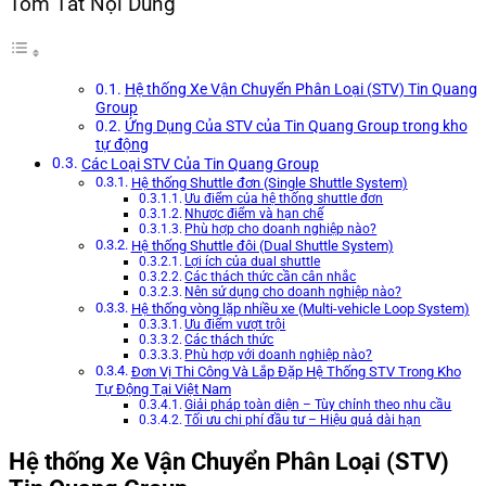
Tóm Tắt Nội Dung
Hệ thống Xe Vận Chuyển Phân Loại (STV) Tin Quang
Group
Ứng Dụng Của STV của Tin Quang Group trong kho
tự động
Các Loại STV Của Tin Quang Group
Hệ thống Shuttle đơn (Single Shuttle System)
Ưu điểm của hệ thống shuttle đơn
Nhược điểm và hạn chế
Phù hợp cho doanh nghiệp nào?
Hệ thống Shuttle đôi (Dual Shuttle System)
Lợi ích của dual shuttle
Các thách thức cần cân nhắc
Nên sử dụng cho doanh nghiệp nào?
Hệ thống vòng lặp nhiều xe (Multi-vehicle Loop System)
Ưu điểm vượt trội
Các thách thức
Phù hợp với doanh nghiệp nào?
Đơn Vị Thi Công Và Lắp Đặp Hệ Thống STV Trong Kho
Tự Động Tại Việt Nam
Giải pháp toàn diện – Tùy chỉnh theo nhu cầu
Tối ưu chi phí đầu tư – Hiệu quả dài hạn
Hệ thống Xe Vận Chuyển Phân Loại (STV)