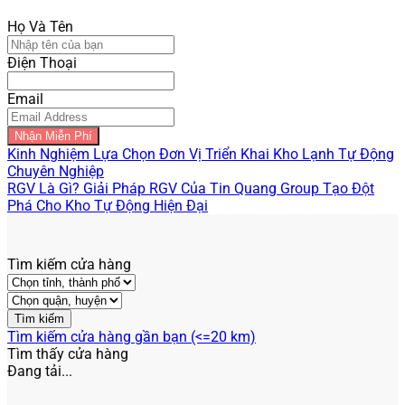
Họ Và Tên
Điện Thoại
Email
Nhận Miễn Phí
Kinh Nghiệm Lựa Chọn Đơn Vị Triển Khai Kho Lạnh Tự Động
Chuyên Nghiệp
RGV Là Gì? Giải Pháp RGV Của Tin Quang Group Tạo Đột
Phá Cho Kho Tự Động Hiện Đại
Tìm kiếm cửa hàng
Tìm kiếm cửa hàng gần bạn (<=20 km)
Tìm thấy
cửa hàng
Đang tải...