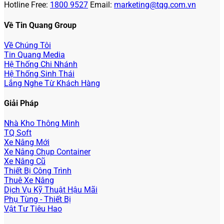
Hotline Free:
1800 9527
Email:
marketing@tqg.com.vn
Về Tin Quang Group
Về Chúng Tôi
Tin Quang Media
Hệ Thống Chi Nhánh
Hệ Thống Sinh Thái
Lắng Nghe Từ Khách Hàng
Giải Pháp
Nhà Kho Thông Minh
TQ Soft
Xe Nâng Mới
Xe Nâng Chụp Container
Xe Nâng Cũ
Thiết Bị Công Trình
Thuê Xe Nâng
Dịch Vụ Kỹ Thuật Hậu Mãi
Phụ Tùng - Thiết Bị
Vật Tư Tiêu Hao