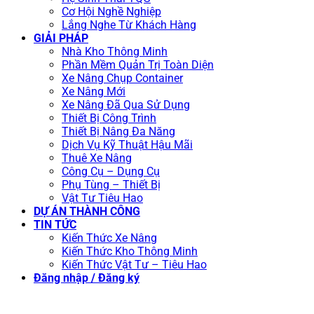
Cơ Hội Nghề Nghiệp
Lắng Nghe Từ Khách Hàng
GIẢI PHÁP
Nhà Kho Thông Minh
Phần Mềm Quản Trị Toàn Diện
Xe Nâng Chụp Container
Xe Nâng Mới
Xe Nâng Đã Qua Sử Dụng
Thiết Bị Công Trình
Thiết Bị Nâng Đa Năng
Dịch Vụ Kỹ Thuật Hậu Mãi
Thuê Xe Nâng
Công Cụ – Dụng Cụ
Phụ Tùng – Thiết Bị
Vật Tư Tiêu Hao
DỰ ÁN THÀNH CÔNG
TIN TỨC
Kiến Thức Xe Nâng
Kiến Thức Kho Thông Minh
Kiến Thức Vật Tư – Tiêu Hao
Đăng nhập / Đăng ký