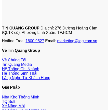
TIN QUANG GROUP
Địa chỉ: 276 Đường Hoàng Cầm
(QL1K cũ), Phường Linh Xuân, TP.HCM
Hotline Free:
1800 9527
Email:
marketing@tqg.com.vn
Về Tin Quang Group
Về Chúng Tôi
Tin Quang Media
Hệ Thống Chi Nhánh
Hệ Thống Sinh Thái
Lắng Nghe Từ Khách Hàng
Giải Pháp
Nhà Kho Thông Minh
TQ Soft
Xe Nâng Mới