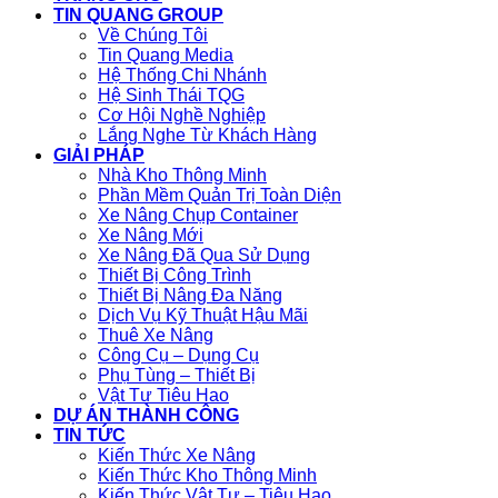
TIN QUANG GROUP
Về Chúng Tôi
Tin Quang Media
Hệ Thống Chi Nhánh
Hệ Sinh Thái TQG
Cơ Hội Nghề Nghiệp
Lắng Nghe Từ Khách Hàng
GIẢI PHÁP
Nhà Kho Thông Minh
Phần Mềm Quản Trị Toàn Diện
Xe Nâng Chụp Container
Xe Nâng Mới
Xe Nâng Đã Qua Sử Dụng
Thiết Bị Công Trình
Thiết Bị Nâng Đa Năng
Dịch Vụ Kỹ Thuật Hậu Mãi
Thuê Xe Nâng
Công Cụ – Dụng Cụ
Phụ Tùng – Thiết Bị
Vật Tư Tiêu Hao
DỰ ÁN THÀNH CÔNG
TIN TỨC
Kiến Thức Xe Nâng
Kiến Thức Kho Thông Minh
Kiến Thức Vật Tư – Tiêu Hao