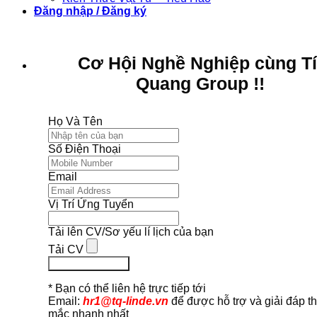
Đăng nhập / Đăng ký
Cơ Hội Nghề Nghiệp cùng T
Quang Group !!
Họ Và Tên
Số Điện Thoại
Email
Vị Trí Ứng Tuyển
Tải lên CV/Sơ yếu lí lịch của bạn
Tải CV
Ứng Tuyển Ngay
* Bạn có thể liên hệ trực tiếp tới
Email:
hr1@tq-linde.vn
để được hỗ trợ và giải đáp t
mắc nhanh nhất