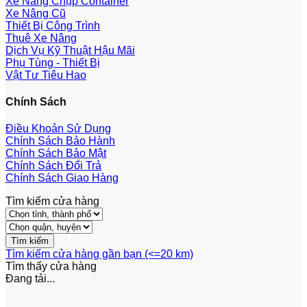
Xe Nâng Chụp Container
Xe Nâng Cũ
Thiết Bị Công Trình
Thuê Xe Nâng
Dịch Vụ Kỹ Thuật Hậu Mãi
Phụ Tùng - Thiết Bị
Vật Tư Tiêu Hao
Chính Sách
Điều Khoản Sử Dụng
Chính Sách Bảo Hành
Chính Sách Bảo Mật
Chính Sách Đổi Trả
Chính Sách Giao Hàng
Tìm kiếm cửa hàng
Tìm kiếm cửa hàng gần bạn (<=20 km)
Tìm thấy
cửa hàng
Đang tải...