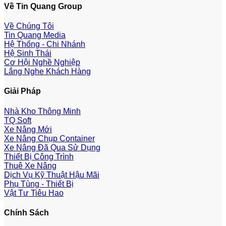
Về Tin Quang Group
Về Chúng Tôi
Tin Quang Media
Hệ Thống - Chi Nhánh
Hệ Sinh Thái
Cơ Hội Nghề Nghiệp
Lắng Nghe Khách Hàng
Giải Pháp
Nhà Kho Thông Minh
TQ Soft
Xe Nâng Mới
Xe Nâng Chụp Container
Xe Nâng Đã Qua Sử Dụng
Thiết Bị Công Trình
Thuê Xe Nâng
Dịch Vụ Kỹ Thuật Hậu Mãi
Phụ Tùng - Thiết Bị
Vật Tư Tiêu Hao
Chính Sách