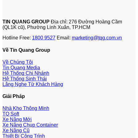
TIN QUANG GROUP
Địa chỉ: 276 Đường Hoàng Cầm
(QL1K cũ), Phường Linh Xuân, TP.HCM
Hotline Free:
1800 9527
Email:
marketing@tqg.com.vn
Về Tin Quang Group
Về Chúng Tôi
Tin Quang Media
Hệ Thống Chi Nhánh
Hệ Thống Sinh Thái
Lắng Nghe Từ Khách Hàng
Giải Pháp
Nhà Kho Thông Minh
TQ Soft
Xe Nâng Mới
Xe Nâng Chụp Container
Xe Nâng Cũ
Thiết Bị Công Trình