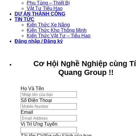
Phụ Tùng – Thiết Bị
Vật Tư Tiêu Hao
DỰ ÁN THÀNH CÔNG
TIN TỨC
Kiến Thức Xe Nâng
Kiến Thức Kho Thông Minh
Kiến Thức Vật Tư – Tiêu Hao
Đăng nhập / Đăng ký
Cơ Hội Nghề Nghiệp cùng T
Quang Group !!
Họ Và Tên
Số Điện Thoại
Email
Vị Trí Ứng Tuyển
Tải lên CV/Sơ yếu lí lịch của bạn