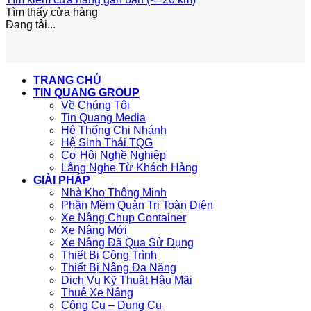
Tìm thấy
cửa hàng
Đang tải...
TRANG CHỦ
TIN QUANG GROUP
Về Chúng Tôi
Tin Quang Media
Hệ Thống Chi Nhánh
Hệ Sinh Thái TQG
Cơ Hội Nghề Nghiệp
Lắng Nghe Từ Khách Hàng
GIẢI PHÁP
Nhà Kho Thông Minh
Phần Mềm Quản Trị Toàn Diện
Xe Nâng Chụp Container
Xe Nâng Mới
Xe Nâng Đã Qua Sử Dụng
Thiết Bị Công Trình
Thiết Bị Nâng Đa Năng
Dịch Vụ Kỹ Thuật Hậu Mãi
Thuê Xe Nâng
Công Cụ – Dụng Cụ