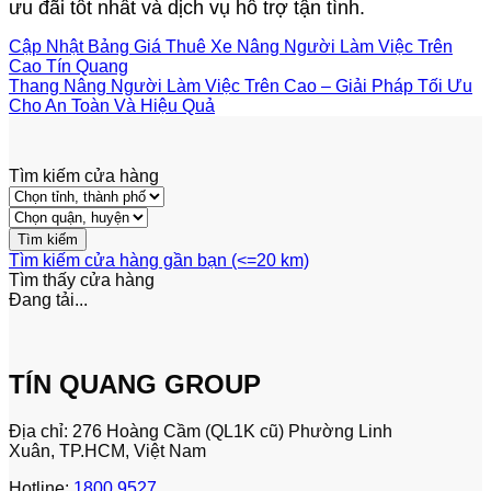
ưu đãi tốt nhất và dịch vụ hỗ trợ tận tình.
Cập Nhật Bảng Giá Thuê Xe Nâng Người Làm Việc Trên
Cao Tín Quang
Thang Nâng Người Làm Việc Trên Cao – Giải Pháp Tối Ưu
Cho An Toàn Và Hiệu Quả
Tìm kiếm cửa hàng
Tìm kiếm cửa hàng gần bạn (<=20 km)
Tìm thấy
cửa hàng
Đang tải...
TÍN QUANG GROUP
Địa chỉ: 276 Hoàng Cầm (QL1K cũ) Phường Linh
Xuân, TP.HCM, Việt Nam
Hotline:
1800 9527