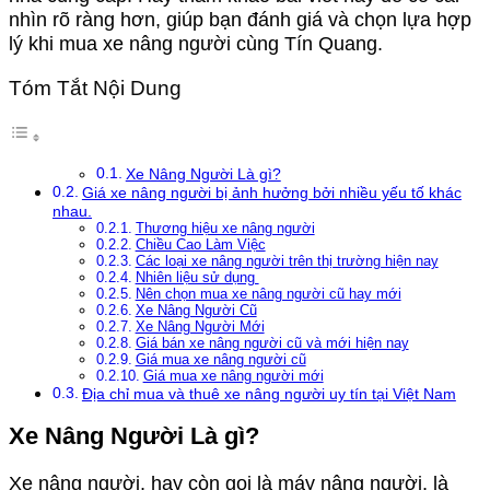
nhìn rõ ràng hơn, giúp bạn đánh giá và chọn lựa hợp
lý khi mua xe nâng người cùng Tín Quang.
Tóm Tắt Nội Dung
Xe Nâng Người Là gì?
Giá xe nâng người bị ảnh hưởng bởi nhiều yếu tố khác
nhau.
Thương hiệu xe nâng người
Chiều Cao Làm Việc
Các loại xe nâng người trên thị trường hiện nay
Nhiên liệu sử dụng
Nên chọn mua xe nâng người cũ hay mới
Xe Nâng Người Cũ
Xe Nâng Người Mới
Giá bán xe nâng người cũ và mới hiện nay
Giá mua xe nâng người cũ
Giá mua xe nâng người mới
Địa chỉ mua và thuê xe nâng người uy tín tại Việt Nam
Xe Nâng Người Là gì?
Xe nâng người, hay còn gọi là máy nâng người, là