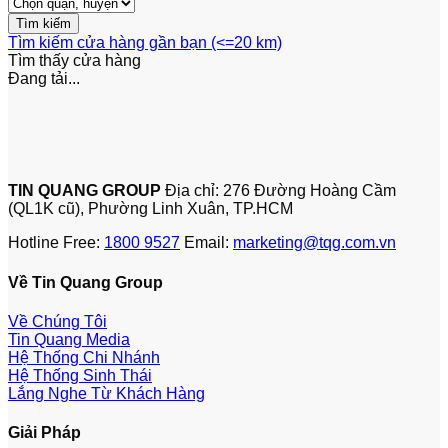
Tìm kiếm cửa hàng gần bạn (<=20 km)
Tìm thấy
cửa hàng
Đang tải...
TIN QUANG GROUP
Địa chỉ: 276 Đường Hoàng Cầm
(QL1K cũ), Phường Linh Xuân, TP.HCM
Hotline Free:
1800 9527
Email:
marketing@tqg.com.vn
Về Tin Quang Group
Về Chúng Tôi
Tin Quang Media
Hệ Thống Chi Nhánh
Hệ Thống Sinh Thái
Lắng Nghe Từ Khách Hàng
Giải Pháp