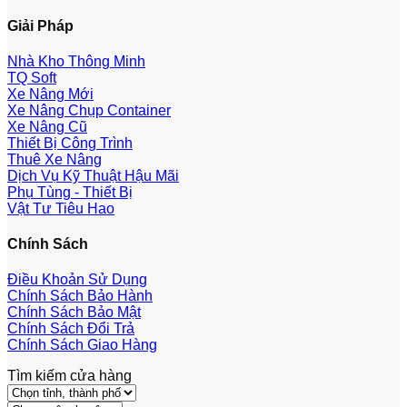
Giải Pháp
Nhà Kho Thông Minh
TQ Soft
Xe Nâng Mới
Xe Nâng Chụp Container
Xe Nâng Cũ
Thiết Bị Công Trình
Thuê Xe Nâng
Dịch Vụ Kỹ Thuật Hậu Mãi
Phụ Tùng - Thiết Bị
Vật Tư Tiêu Hao
Chính Sách
Điều Khoản Sử Dụng
Chính Sách Bảo Hành
Chính Sách Bảo Mật
Chính Sách Đổi Trả
Chính Sách Giao Hàng
Tìm kiếm cửa hàng