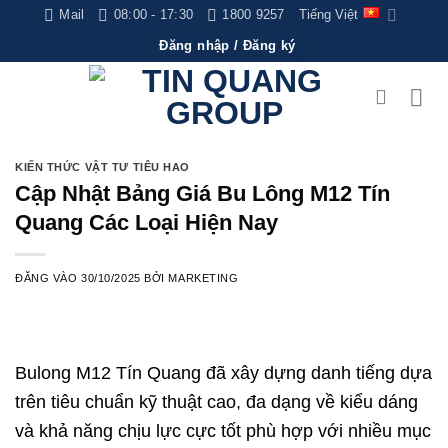
Bỏ
Mail
08:00 - 17:30
1800 9257
Tiếng Việt
qua
Đăng nhập / Đăng ký
nội
dung
KIẾN THỨC VẬT TƯ TIÊU HAO
Cập Nhật Bảng Giá Bu Lông M12 Tín
Quang Các Loại Hiện Nay
ĐĂNG VÀO
30/10/2025
BỞI
MARKETING
Bulong M12 Tín Quang đã xây dựng danh tiếng dựa
trên tiêu chuẩn kỹ thuật cao, đa dạng về kiểu dáng
và khả năng chịu lực cực tốt phù hợp với nhiều mục