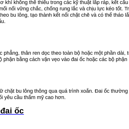
ơ khí không thể thiếu trong các kỹ thuật lắp ráp, kết c
 mối nối vững chắc, chống rung lắc và chịu lực kéo tốt. T
eo bu lông, tạo thành kết nối chặt chẽ và có thể tháo lắ
ấu.
ặc phẳng, thân ren dọc theo toàn bộ hoặc một phần dài,
c bộ phận bằng cách vặn vẹo vào đai ốc hoặc các bộ phận
giữ chặt bu lông thông qua quá trình xoắn. Đai ốc thường
nối yêu cầu thẩm mỹ cao hơn.
 đai ốc