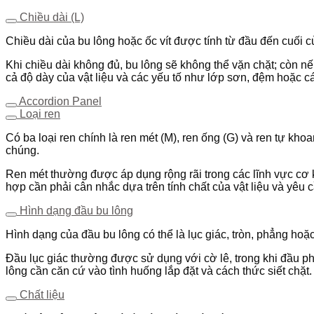
Chiều dài (L)
Chiều dài của bu lông hoặc ốc vít được tính từ đầu đến cuối 
Khi chiều dài không đủ, bu lông sẽ không thể vặn chặt; còn nế
cả độ dày của vật liệu và các yếu tố như lớp sơn, đệm hoặc c
Accordion Panel
Loại ren
Có ba loại ren chính là ren mét (M), ren ống (G) và ren tự kh
chúng.
Ren mét thường được áp dụng rộng rãi trong các lĩnh vực cơ k
hợp cần phải cân nhắc dựa trên tính chất của vật liệu và yêu 
Hình dạng đầu bu lông
Hình dạng của đầu bu lông có thể là lục giác, tròn, phẳng hoặ
Đầu lục giác thường được sử dụng với cờ lê, trong khi đầu p
lông cần căn cứ vào tình huống lắp đặt và cách thức siết chặt.
Chất liệu