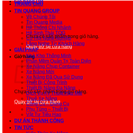
Giỏ hàng /
0
₫
TRANG CHỦ
TIN QUANG GROUP
Về Chúng Tôi
Tin Quang Media
Hệ Thống Chi Nhánh
Hệ Sinh Thái TQG
Chưa có sản phẩm trong giỏ hàng.
Cơ Hội Nghề Nghiệp
Lắng Nghe Từ Khách Hàng
Quay trở lại cửa hàng
GIẢI PHÁP
Nhà Kho Thông Minh
Giỏ hàng
Phần Mềm Quản Trị Toàn Diện
Xe Nâng Chụp Container
Xe Nâng Mới
Xe Nâng Đã Qua Sử Dụng
Thiết Bị Công Trình
Thiết Bị Nâng Đa Năng
Chưa có sản phẩm trong giỏ hàng.
Dịch Vụ Kỹ Thuật Hậu Mãi
Thuê Xe Nâng
Quay trở lại cửa hàng
Công Cụ – Dụng Cụ
Phụ Tùng – Thiết Bị
Vật Tư Tiêu Hao
DỰ ÁN THÀNH CÔNG
TIN TỨC