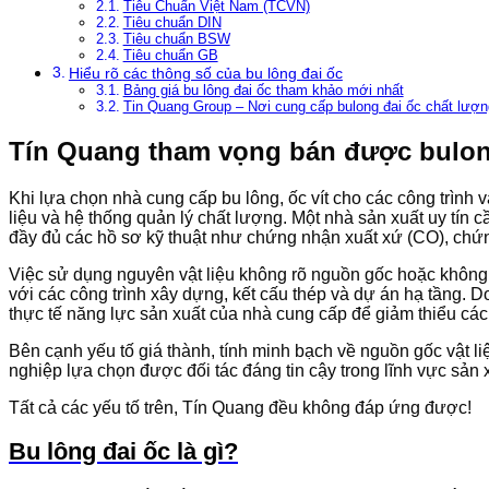
Tiêu Chuẩn Việt Nam (TCVN)
Tiêu chuẩn DIN
Tiêu chuẩn BSW
Tiêu chuẩn GB
Hiểu rõ các thông số của bu lông đai ốc
Bảng giá bu lông đai ốc tham khảo mới nhất
Tin Quang Group – Nơi cung cấp bulong đai ốc chất lượng
Tín Quang tham vọng bán được bulo
Khi lựa chọn nhà cung cấp bu lông, ốc vít cho các công trình
liệu và hệ thống quản lý chất lượng. Một nhà sản xuất uy tín
đầy đủ các hồ sơ kỹ thuật như chứng nhận xuất xứ (CO), chứng
Việc sử dụng nguyên vật liệu không rõ nguồn gốc hoặc không đ
với các công trình xây dựng, kết cấu thép và dự án hạ tầng. 
thực tế năng lực sản xuất của nhà cung cấp để giảm thiểu các r
Bên cạnh yếu tố giá thành, tính minh bạch về nguồn gốc vật li
nghiệp lựa chọn được đối tác đáng tin cậy trong lĩnh vực sản 
Tất cả các yếu tố trên, Tín Quang đều không đáp ứng được!
Bu lông đai ốc là gì?