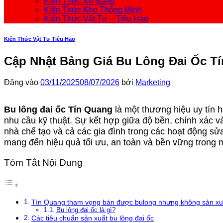
Kiến Thức Xe Nâng
Kiến Thức Kho Thông Minh
Kiến Thức Vật Tư – Tiêu Hao
Kiến Thức Vật Tư Tiêu Hao
Cập Nhật Bảng Giá Bu Lông Đai Ốc Tí
Đăng vào
03/11/2025
08/07/2026
bởi
Marketing
Bu lông đai ốc Tín Quang
là một thương hiệu uy tín 
nhu cầu kỹ thuật. Sự kết hợp giữa độ bền, chính xác v
nhà chế tạo và cả các gia đình trong các hoạt động s
mang đến hiệu quả tối ưu, an toàn và bền vững trong m
Tóm Tắt Nội Dung
Tín Quang tham vọng bán được bulong nhưng không sản xu
Bu lông đai ốc là gì?
Các tiêu chuẩn sản xuất bu lông đai ốc