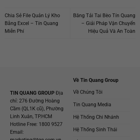
Chia Sẻ File Quản Lý Kho
Băng Tải Tai Bèo Tín Quang
Bằng Excel – Tín Quang
– Giải Pháp Vận Chuyển
Miễn Phí
Hiệu Quả Và An Toàn
Về Tin Quang Group
Về Chúng Tôi
TIN QUANG GROUP
Địa
chỉ: 276 Đường Hoàng
Tin Quang Media
Cầm (QL1K cũ), Phường
Linh Xuân, TP.HCM
Hệ Thống Chi Nhánh
Hotline Free:
1800 9527
Hệ Thống Sinh Thái
Email:
marketing@tqg.com.vn