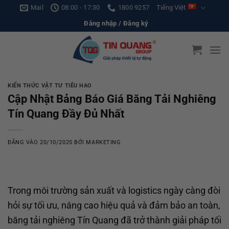
Bỏ
Mail
08:00 - 17:30
1800 9257
Tiếng Việt
qua
Đăng nhập / Đăng ký
nội
dung
KIẾN THỨC VẬT TƯ TIÊU HAO
Cập Nhật Bảng Báo Giá Băng Tải Nghiêng
Tín Quang Đầy Đủ Nhất
ĐĂNG VÀO
20/10/2025
BỞI
MARKETING
Trong môi trường sản xuất và logistics ngày càng đòi
hỏi sự tối ưu, nâng cao hiệu quả và đảm bảo an toàn,
băng tải nghiêng Tín Quang đã trở thành giải pháp tối