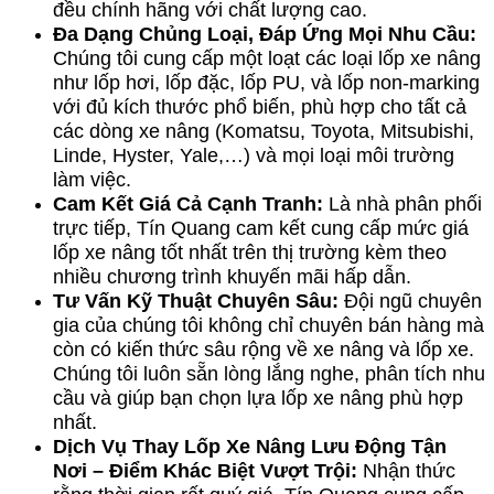
đều chính hãng với chất lượng cao.
Đa Dạng Chủng Loại, Đáp Ứng Mọi Nhu Cầu:
Chúng tôi cung cấp một loạt các loại lốp xe nâng
như lốp hơi, lốp đặc, lốp PU, và lốp non-marking
với đủ kích thước phổ biến, phù hợp cho tất cả
các dòng xe nâng (Komatsu, Toyota, Mitsubishi,
Linde, Hyster, Yale,…) và mọi loại môi trường
làm việc.
Cam Kết Giá Cả Cạnh Tranh:
Là nhà phân phối
trực tiếp, Tín Quang cam kết cung cấp mức giá
lốp xe nâng tốt nhất trên thị trường kèm theo
nhiều chương trình khuyến mãi hấp dẫn.
Tư Vấn Kỹ Thuật Chuyên Sâu:
Đội ngũ chuyên
gia của chúng tôi không chỉ chuyên bán hàng mà
còn có kiến thức sâu rộng về xe nâng và lốp xe.
Chúng tôi luôn sẵn lòng lắng nghe, phân tích nhu
cầu và giúp bạn chọn lựa lốp xe nâng phù hợp
nhất.
Dịch Vụ Thay Lốp Xe Nâng Lưu Động Tận
Nơi – Điểm Khác Biệt Vượt Trội:
Nhận thức