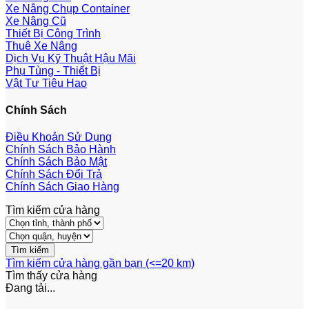
Xe Nâng Chụp Container
Xe Nâng Cũ
Thiết Bị Công Trình
Thuê Xe Nâng
Dịch Vụ Kỹ Thuật Hậu Mãi
Phụ Tùng - Thiết Bị
Vật Tư Tiêu Hao
Chính Sách
Điều Khoản Sử Dụng
Chính Sách Bảo Hành
Chính Sách Bảo Mật
Chính Sách Đổi Trả
Chính Sách Giao Hàng
Tìm kiếm cửa hàng
Tìm kiếm cửa hàng gần bạn (<=20 km)
Tìm thấy
cửa hàng
Đang tải...