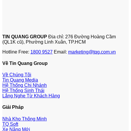
TIN QUANG GROUP
Địa chỉ: 276 Đường Hoàng Cầm
(QL1K cũ), Phường Linh Xuân, TP.HCM
Hotline Free:
1800 9527
Email:
marketing@tqg.com.vn
Về Tin Quang Group
Về Chúng Tôi
Tin Quang Media
Hệ Thống Chi Nhánh
Hệ Thống Sinh Thái
Lắng Nghe Từ Khách Hàng
Giải Pháp
Nhà Kho Thông Minh
TQ Soft
Xe Nâng Mới