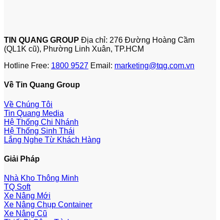
TIN QUANG GROUP
Địa chỉ: 276 Đường Hoàng Cầm
(QL1K cũ), Phường Linh Xuân, TP.HCM
Hotline Free:
1800 9527
Email:
marketing@tqg.com.vn
Về Tin Quang Group
Về Chúng Tôi
Tin Quang Media
Hệ Thống Chi Nhánh
Hệ Thống Sinh Thái
Lắng Nghe Từ Khách Hàng
Giải Pháp
Nhà Kho Thông Minh
TQ Soft
Xe Nâng Mới
Xe Nâng Chụp Container
Xe Nâng Cũ