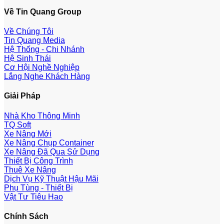
Về Tin Quang Group
Về Chúng Tôi
Tin Quang Media
Hệ Thống - Chi Nhánh
Hệ Sinh Thái
Cơ Hội Nghề Nghiệp
Lắng Nghe Khách Hàng
Giải Pháp
Nhà Kho Thông Minh
TQ Soft
Xe Nâng Mới
Xe Nâng Chụp Container
Xe Nâng Đã Qua Sử Dụng
Thiết Bị Công Trình
Thuê Xe Nâng
Dịch Vụ Kỹ Thuật Hậu Mãi
Phụ Tùng - Thiết Bị
Vật Tư Tiêu Hao
Chính Sách