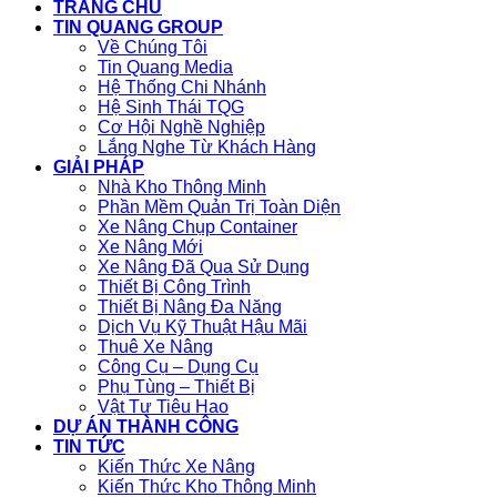
TRANG CHỦ
TIN QUANG GROUP
Về Chúng Tôi
Tin Quang Media
Hệ Thống Chi Nhánh
Hệ Sinh Thái TQG
Cơ Hội Nghề Nghiệp
Lắng Nghe Từ Khách Hàng
GIẢI PHÁP
Nhà Kho Thông Minh
Phần Mềm Quản Trị Toàn Diện
Xe Nâng Chụp Container
Xe Nâng Mới
Xe Nâng Đã Qua Sử Dụng
Thiết Bị Công Trình
Thiết Bị Nâng Đa Năng
Dịch Vụ Kỹ Thuật Hậu Mãi
Thuê Xe Nâng
Công Cụ – Dụng Cụ
Phụ Tùng – Thiết Bị
Vật Tư Tiêu Hao
DỰ ÁN THÀNH CÔNG
TIN TỨC
Kiến Thức Xe Nâng
Kiến Thức Kho Thông Minh