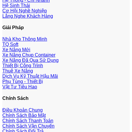
Hệ Thống - Chi Nhánh
Hệ Sinh Thái
Cơ Hội Nghề Nghiệp
Lắng Nghe Khách Hàng
Giải Pháp
Nhà Kho Thông Minh
TQ Soft
Xe Nâng Mới
Xe Nâng Chụp Container
Xe Nâng Đã Qua Sử Dụng
Thiết Bị Công Trình
Thuê Xe Nâng
Dịch Vụ Kỹ Thuật Hậu Mãi
Phụ Tùng - Thiết Bị
Vật Tư Tiêu Hao
Chính Sách
Điều Khoản Chung
Chính Sách Bảo Mật
Chính Sách Thanh Toán
Chính Sách Vận Chuyển
Chính Sách Đổi Trả