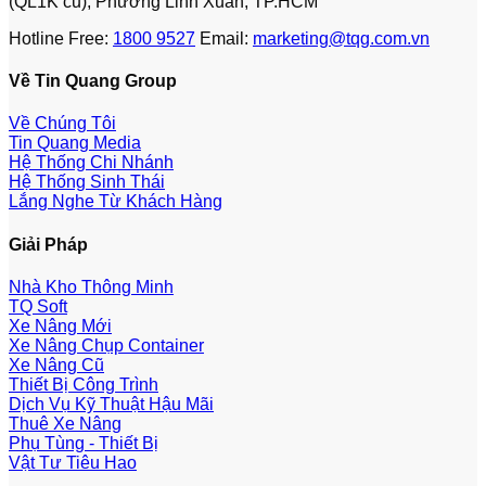
(QL1K cũ), Phường Linh Xuân, TP.HCM
Hotline Free:
1800 9527
Email:
marketing@tqg.com.vn
Về Tin Quang Group
Về Chúng Tôi
Tin Quang Media
Hệ Thống Chi Nhánh
Hệ Thống Sinh Thái
Lắng Nghe Từ Khách Hàng
Giải Pháp
Nhà Kho Thông Minh
TQ Soft
Xe Nâng Mới
Xe Nâng Chụp Container
Xe Nâng Cũ
Thiết Bị Công Trình
Dịch Vụ Kỹ Thuật Hậu Mãi
Thuê Xe Nâng
Phụ Tùng - Thiết Bị
Vật Tư Tiêu Hao