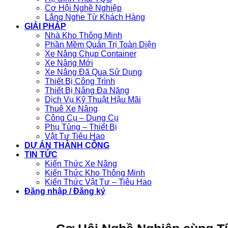
Cơ Hội Nghề Nghiệp
Lắng Nghe Từ Khách Hàng
GIẢI PHÁP
Nhà Kho Thông Minh
Phần Mềm Quản Trị Toàn Diện
Xe Nâng Chụp Container
Xe Nâng Mới
Xe Nâng Đã Qua Sử Dụng
Thiết Bị Công Trình
Thiết Bị Nâng Đa Năng
Dịch Vụ Kỹ Thuật Hậu Mãi
Thuê Xe Nâng
Công Cụ – Dụng Cụ
Phụ Tùng – Thiết Bị
Vật Tư Tiêu Hao
DỰ ÁN THÀNH CÔNG
TIN TỨC
Kiến Thức Xe Nâng
Kiến Thức Kho Thông Minh
Kiến Thức Vật Tư – Tiêu Hao
Đăng nhập / Đăng ký