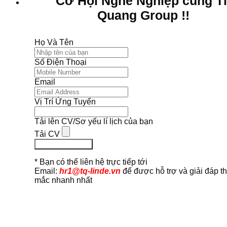
Cơ Hội Nghề Nghiệp cùng T
Quang Group !!
Họ Và Tên
Số Điện Thoại
Email
Vị Trí Ứng Tuyển
Tải lên CV/Sơ yếu lí lịch của bạn
Tải CV
Ứng Tuyển Ngay
* Bạn có thể liên hệ trực tiếp tới
Email:
hr1@tq-linde.vn
để được hỗ trợ và giải đáp t
mắc nhanh nhất