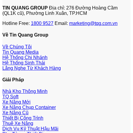
TIN QUANG GROUP
Địa chỉ: 276 Đường Hoàng Cầm
(QL1K cũ), Phường Linh Xuân, TP.HCM
Hotline Free:
1800 9527
Email:
marketing@tqg.com.vn
Về Tin Quang Group
Về Chúng Tôi
Tin Quang Media
Hệ Thống Chi Nhánh
Hệ Thống Sinh Thái
Lắng Nghe Từ Khách Hàng
Giải Pháp
Nhà Kho Thông Minh
TQ Soft
Xe Nâng Mới
Xe Nâng Chụp Container
Xe Nâng Cũ
Thiết Bị Công Trình
Thuê Xe Nâng
Dịch Vụ Kỹ Thuật Hậu Mãi