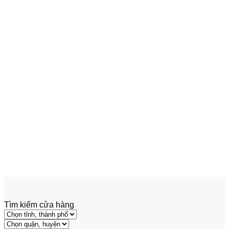
Add to wishlist
Xem nhanh
Thiết Bị An Toàn
Ty Thủy Lực Cabo
Tìm kiếm cửa hàng