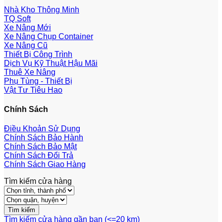
Nhà Kho Thông Minh
TQ Soft
Xe Nâng Mới
Xe Nâng Chụp Container
Xe Nâng Cũ
Thiết Bị Công Trình
Dịch Vụ Kỹ Thuật Hậu Mãi
Thuê Xe Nâng
Phụ Tùng - Thiết Bị
Vật Tư Tiêu Hao
Chính Sách
Điều Khoản Sử Dụng
Chính Sách Bảo Hành
Chính Sách Bảo Mật
Chính Sách Đổi Trả
Chính Sách Giao Hàng
Tìm kiếm cửa hàng
Tìm kiếm cửa hàng gần bạn (<=20 km)