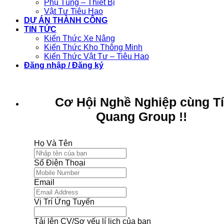
Phụ Tùng – Thiết Bị
Vật Tư Tiêu Hao
DỰ ÁN THÀNH CÔNG
TIN TỨC
Kiến Thức Xe Nâng
Kiến Thức Kho Thông Minh
Kiến Thức Vật Tư – Tiêu Hao
Đăng nhập / Đăng ký
Cơ Hội Nghề Nghiệp cùng T
Quang Group !!
Họ Và Tên
Số Điện Thoại
Email
Vị Trí Ứng Tuyển
Tải lên CV/Sơ yếu lí lịch của bạn