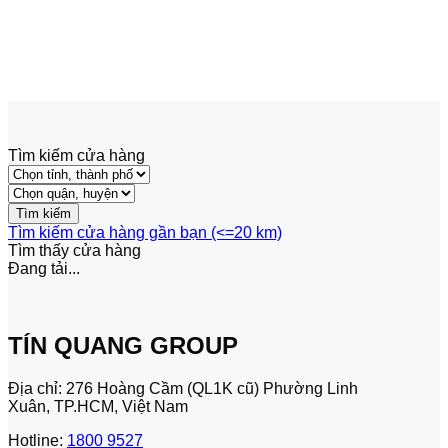
Bố amprayza 9132111100 –
000001285
500,000
₫
Tìm kiếm cửa hàng
Tìm kiếm cửa hàng gần bạn (<=20 km)
Tìm thấy
cửa hàng
Đang tải...
TÍN QUANG GROUP
Địa chỉ: 276 Hoàng Cầm (QL1K cũ) Phường Linh
Xuân, TP.HCM, Việt Nam
Hotline:
1800 9527