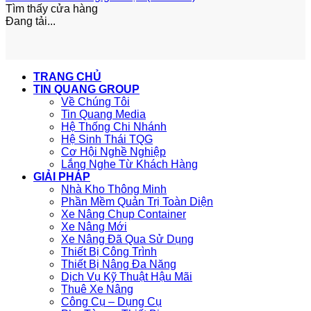
Tìm thấy
cửa hàng
Đang tải...
TRANG CHỦ
TIN QUANG GROUP
Về Chúng Tôi
Tin Quang Media
Hệ Thống Chi Nhánh
Hệ Sinh Thái TQG
Cơ Hội Nghề Nghiệp
Lắng Nghe Từ Khách Hàng
GIẢI PHÁP
Nhà Kho Thông Minh
Phần Mềm Quản Trị Toàn Diện
Xe Nâng Chụp Container
Xe Nâng Mới
Xe Nâng Đã Qua Sử Dụng
Thiết Bị Công Trình
Thiết Bị Nâng Đa Năng
Dịch Vụ Kỹ Thuật Hậu Mãi
Thuê Xe Nâng
Công Cụ – Dụng Cụ