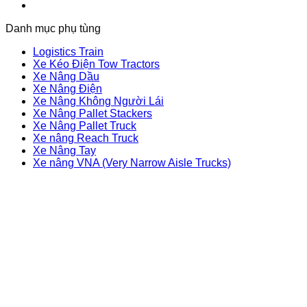
Danh mục phụ tùng
Logistics Train
Xe Kéo Điện Tow Tractors
Xe Nâng Dầu
Xe Nâng Điện
Xe Nâng Không Người Lái
Xe Nâng Pallet Stackers
Xe Nâng Pallet Truck
Xe nâng Reach Truck
Xe Nâng Tay
Xe nâng VNA (Very Narrow Aisle Trucks)