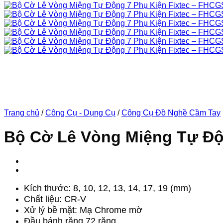
Trang chủ
/
Công Cụ - Dụng Cụ
/
Công Cụ Đồ Nghề Cầm Tay
Bộ Cờ Lê Vòng Miệng Tự Độ
Kích thước: 8, 10, 12, 13, 14, 17, 19 (mm)
Chất liệu: CR-V
Xử lý bề mặt: Mạ Chrome mờ
Đầu bánh răng 72 răng