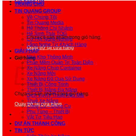
Giỏ hàng /
0
₫
TRANG CHỦ
TIN QUANG GROUP
Về Chúng Tôi
Tin Quang Media
Hệ Thống Chi Nhánh
Hệ Sinh Thái TQG
Chưa có sản phẩm trong giỏ hàng.
Cơ Hội Nghề Nghiệp
Lắng Nghe Từ Khách Hàng
Quay trở lại cửa hàng
GIẢI PHÁP
Nhà Kho Thông Minh
Giỏ hàng
Phần Mềm Quản Trị Toàn Diện
Xe Nâng Chụp Container
Xe Nâng Mới
Xe Nâng Đã Qua Sử Dụng
Thiết Bị Công Trình
Thiết Bị Nâng Đa Năng
Chưa có sản phẩm trong giỏ hàng.
Dịch Vụ Kỹ Thuật Hậu Mãi
Thuê Xe Nâng
Quay trở lại cửa hàng
Công Cụ – Dụng Cụ
Phụ Tùng – Thiết Bị
Vật Tư Tiêu Hao
DỰ ÁN THÀNH CÔNG
TIN TỨC