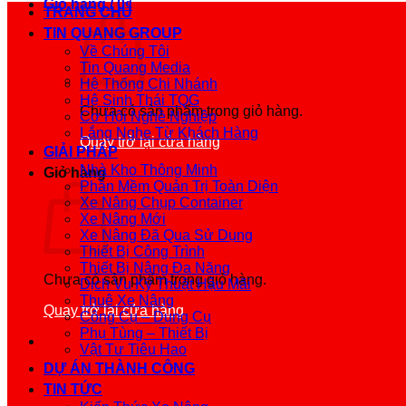
Giỏ hàng /
0
₫
TRANG CHỦ
TIN QUANG GROUP
Về Chúng Tôi
Tin Quang Media
Hệ Thống Chi Nhánh
Hệ Sinh Thái TQG
Chưa có sản phẩm trong giỏ hàng.
Cơ Hội Nghề Nghiệp
Lắng Nghe Từ Khách Hàng
Quay trở lại cửa hàng
GIẢI PHÁP
Nhà Kho Thông Minh
Giỏ hàng
Phần Mềm Quản Trị Toàn Diện
Xe Nâng Chụp Container
Xe Nâng Mới
Xe Nâng Đã Qua Sử Dụng
Thiết Bị Công Trình
Thiết Bị Nâng Đa Năng
Chưa có sản phẩm trong giỏ hàng.
Dịch Vụ Kỹ Thuật Hậu Mãi
Thuê Xe Nâng
Quay trở lại cửa hàng
Công Cụ – Dụng Cụ
Phụ Tùng – Thiết Bị
Vật Tư Tiêu Hao
DỰ ÁN THÀNH CÔNG
TIN TỨC