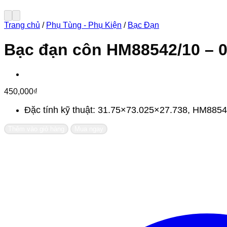
Trang chủ
/
Phụ Tùng - Phụ Kiện
/
Bạc Đạn
Bạc đạn côn HM88542/10 – 
450,000
₫
Đặc tính kỹ thuật: 31.75×73.025×27.738, HM8854
Thêm vào giỏ hàng
Mua ngay