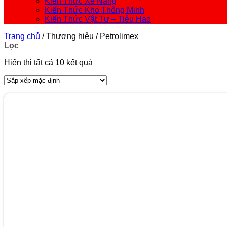
Kiến Thức Xe Nâng
Kiến Thức Kho Thông Minh
Kiến Thức Vật Tư – Tiêu Hao
Trang chủ
/
Thương hiệu
/
Petrolimex
Lọc
Hiển thị tất cả 10 kết quả