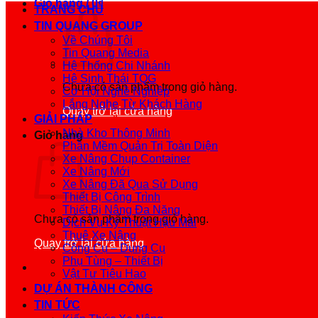
Giỏ hàng /
0
₫
TRANG CHỦ
TIN QUANG GROUP
Về Chúng Tôi
Tin Quang Media
Hệ Thống Chi Nhánh
Hệ Sinh Thái TQG
Chưa có sản phẩm trong giỏ hàng.
Cơ Hội Nghề Nghiệp
Lắng Nghe Từ Khách Hàng
Quay trở lại cửa hàng
GIẢI PHÁP
Nhà Kho Thông Minh
Giỏ hàng
Phần Mềm Quản Trị Toàn Diện
Xe Nâng Chụp Container
Xe Nâng Mới
Xe Nâng Đã Qua Sử Dụng
Thiết Bị Công Trình
Thiết Bị Nâng Đa Năng
Chưa có sản phẩm trong giỏ hàng.
Dịch Vụ Kỹ Thuật Hậu Mãi
Thuê Xe Nâng
Quay trở lại cửa hàng
Công Cụ – Dụng Cụ
Phụ Tùng – Thiết Bị
Vật Tư Tiêu Hao
DỰ ÁN THÀNH CÔNG
TIN TỨC