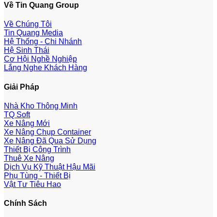
Về Tin Quang Group
Về Chúng Tôi
Tin Quang Media
Hệ Thống - Chi Nhánh
Hệ Sinh Thái
Cơ Hội Nghề Nghiệp
Lắng Nghe Khách Hàng
Giải Pháp
Nhà Kho Thông Minh
TQ Soft
Xe Nâng Mới
Xe Nâng Chụp Container
Xe Nâng Đã Qua Sử Dụng
Thiết Bị Công Trình
Thuê Xe Nâng
Dịch Vụ Kỹ Thuật Hậu Mãi
Phụ Tùng - Thiết Bị
Vật Tư Tiêu Hao
Chính Sách