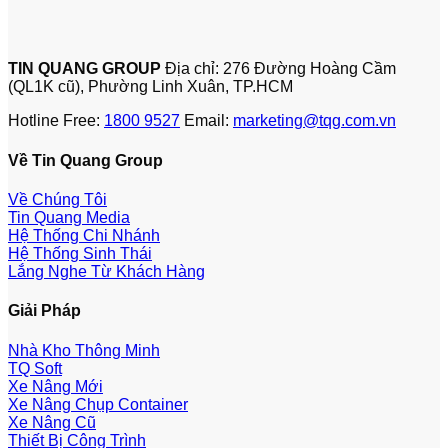
TIN QUANG GROUP
Địa chỉ: 276 Đường Hoàng Cầm
(QL1K cũ), Phường Linh Xuân, TP.HCM
Hotline Free:
1800 9527
Email:
marketing@tqg.com.vn
Về Tin Quang Group
Về Chúng Tôi
Tin Quang Media
Hệ Thống Chi Nhánh
Hệ Thống Sinh Thái
Lắng Nghe Từ Khách Hàng
Giải Pháp
Nhà Kho Thông Minh
TQ Soft
Xe Nâng Mới
Xe Nâng Chụp Container
Xe Nâng Cũ
Thiết Bị Công Trình