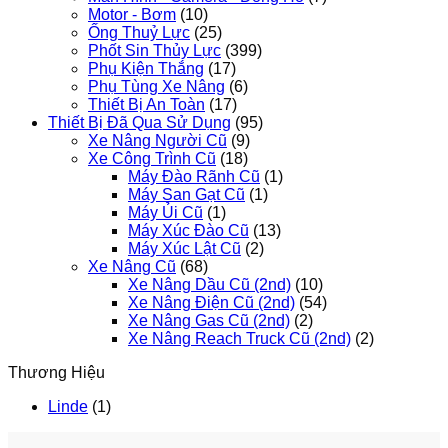
Motor - Bơm
(10)
Ống Thuỷ Lực
(25)
Phốt Sin Thủy Lực
(399)
Phụ Kiện Thắng
(17)
Phụ Tùng Xe Nâng
(6)
Thiết Bị An Toàn
(17)
Thiết Bị Đã Qua Sử Dụng
(95)
Xe Nâng Người Cũ
(9)
Xe Công Trình Cũ
(18)
Máy Đào Rãnh Cũ
(1)
Máy San Gạt Cũ
(1)
Máy Ủi Cũ
(1)
Máy Xúc Đào Cũ
(13)
Máy Xúc Lật Cũ
(2)
Xe Nâng Cũ
(68)
Xe Nâng Dầu Cũ (2nd)
(10)
Xe Nâng Điện Cũ (2nd)
(54)
Xe Nâng Gas Cũ (2nd)
(2)
Xe Nâng Reach Truck Cũ (2nd)
(2)
Thương Hiệu
Linde
(1)