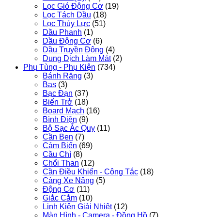
Lọc Gió Động Cơ
(19)
Lọc Tách Dầu
(18)
Lọc Thủy Lực
(51)
Dầu Phanh
(1)
Dầu Động Cơ
(6)
Dầu Truyền Động
(4)
Dung Dịch Làm Mát
(2)
Phụ Tùng - Phụ Kiện
(734)
Bánh Răng
(3)
Bas
(3)
Bạc Đạn
(37)
Biến Trở
(18)
Board Mạch
(16)
Bình Điện
(9)
Bộ Sạc Ắc Quy
(11)
Cần Ben
(7)
Cảm Biến
(69)
Cầu Chì
(8)
Chổi Than
(12)
Cần Điều Khiển - Công Tắc
(18)
Càng Xe Nâng
(5)
Động Cơ
(11)
Giắc Cắm
(10)
Linh Kiện Giải Nhiệt
(12)
Màn Hình - Camera - Đồng Hồ
(7)