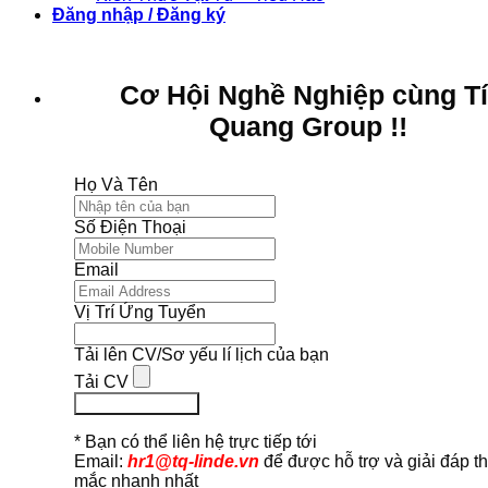
Đăng nhập / Đăng ký
Cơ Hội Nghề Nghiệp cùng T
Quang Group !!
Họ Và Tên
Số Điện Thoại
Email
Vị Trí Ứng Tuyển
Tải lên CV/Sơ yếu lí lịch của bạn
Tải CV
Ứng Tuyển Ngay
* Bạn có thể liên hệ trực tiếp tới
Email:
hr1@tq-linde.vn
để được hỗ trợ và giải đáp t
mắc nhanh nhất