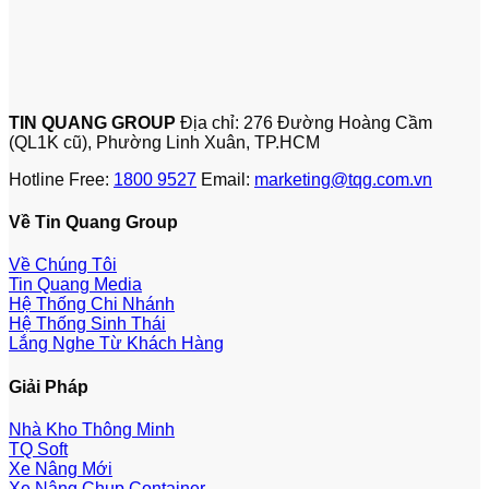
TIN QUANG GROUP
Địa chỉ: 276 Đường Hoàng Cầm
(QL1K cũ), Phường Linh Xuân, TP.HCM
Hotline Free:
1800 9527
Email:
marketing@tqg.com.vn
Về Tin Quang Group
Về Chúng Tôi
Tin Quang Media
Hệ Thống Chi Nhánh
Hệ Thống Sinh Thái
Lắng Nghe Từ Khách Hàng
Giải Pháp
Nhà Kho Thông Minh
TQ Soft
Xe Nâng Mới
Xe Nâng Chụp Container