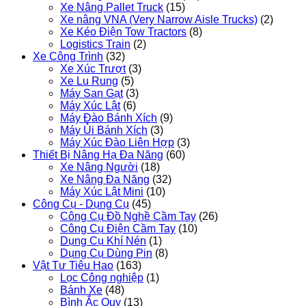
Xe Nâng Pallet Truck
(15)
Xe nâng VNA (Very Narrow Aisle Trucks)
(2)
Xe Kéo Điện Tow Tractors
(8)
Logistics Train
(2)
Xe Công Trình
(32)
Xe Xúc Trượt
(3)
Xe Lu Rung
(5)
Máy San Gạt
(3)
Máy Xúc Lật
(6)
Máy Đào Bánh Xích
(9)
Máy Ủi Bánh Xích
(3)
Máy Xúc Đào Liên Hợp
(3)
Thiết Bị Nâng Hạ Đa Năng
(60)
Xe Nâng Người
(18)
Xe Nâng Đa Năng
(32)
Máy Xúc Lật Mini
(10)
Công Cụ - Dụng Cụ
(45)
Công Cụ Đồ Nghề Cầm Tay
(26)
Công Cụ Điện Cầm Tay
(10)
Dụng Cụ Khí Nén
(1)
Dụng Cụ Dùng Pin
(8)
Vật Tư Tiêu Hao
(163)
Lọc Công nghiệp
(1)
Bánh Xe
(48)
Bình Ắc Quy
(13)