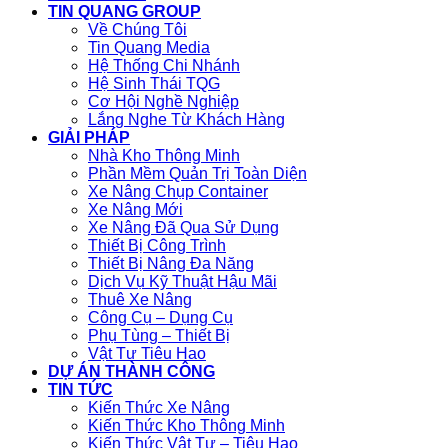
TIN QUANG GROUP
Về Chúng Tôi
Tin Quang Media
Hệ Thống Chi Nhánh
Hệ Sinh Thái TQG
Cơ Hội Nghề Nghiệp
Lắng Nghe Từ Khách Hàng
GIẢI PHÁP
Nhà Kho Thông Minh
Phần Mềm Quản Trị Toàn Diện
Xe Nâng Chụp Container
Xe Nâng Mới
Xe Nâng Đã Qua Sử Dụng
Thiết Bị Công Trình
Thiết Bị Nâng Đa Năng
Dịch Vụ Kỹ Thuật Hậu Mãi
Thuê Xe Nâng
Công Cụ – Dụng Cụ
Phụ Tùng – Thiết Bị
Vật Tư Tiêu Hao
DỰ ÁN THÀNH CÔNG
TIN TỨC
Kiến Thức Xe Nâng
Kiến Thức Kho Thông Minh
Kiến Thức Vật Tư – Tiêu Hao