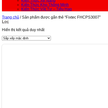
Kiến Thức Xe Nâng
Kiến Thức Kho Thông Minh
Kiến Thức Vật Tư – Tiêu Hao
Trang chủ
/
Sản phẩm được gắn thẻ “Fixtec FHCPS3007”
Lọc
Hiển thị kết quả duy nhất