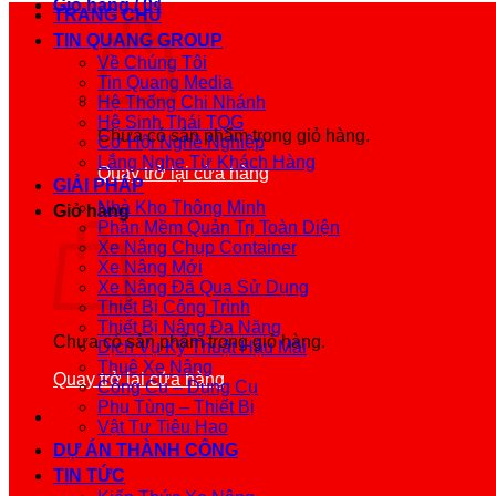
Giỏ hàng /
0
₫
TRANG CHỦ
TIN QUANG GROUP
Về Chúng Tôi
Tin Quang Media
Hệ Thống Chi Nhánh
Hệ Sinh Thái TQG
Chưa có sản phẩm trong giỏ hàng.
Cơ Hội Nghề Nghiệp
Lắng Nghe Từ Khách Hàng
Quay trở lại cửa hàng
GIẢI PHÁP
Nhà Kho Thông Minh
Giỏ hàng
Phần Mềm Quản Trị Toàn Diện
Xe Nâng Chụp Container
Xe Nâng Mới
Xe Nâng Đã Qua Sử Dụng
Thiết Bị Công Trình
Thiết Bị Nâng Đa Năng
Chưa có sản phẩm trong giỏ hàng.
Dịch Vụ Kỹ Thuật Hậu Mãi
Thuê Xe Nâng
Quay trở lại cửa hàng
Công Cụ – Dụng Cụ
Phụ Tùng – Thiết Bị
Vật Tư Tiêu Hao
DỰ ÁN THÀNH CÔNG
TIN TỨC