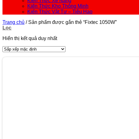
Kiến Thức Xe Nâng
Kiến Thức Kho Thông Minh
Kiến Thức Vật Tư – Tiêu Hao
Trang chủ
/
Sản phẩm được gắn thẻ “Fixtec 1050W”
Lọc
Hiển thị kết quả duy nhất