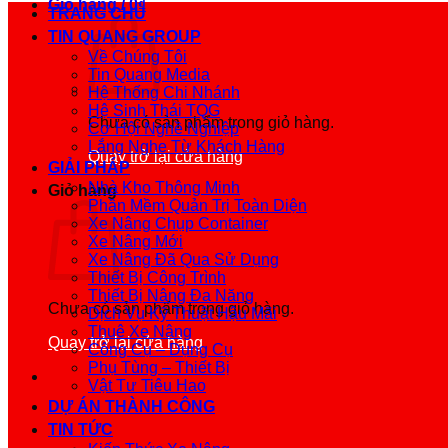
Giỏ hàng /
0
₫
TRANG CHỦ
TIN QUANG GROUP
Về Chúng Tôi
Tin Quang Media
Hệ Thống Chi Nhánh
Hệ Sinh Thái TQG
Chưa có sản phẩm trong giỏ hàng.
Cơ Hội Nghề Nghiệp
Lắng Nghe Từ Khách Hàng
Quay trở lại cửa hàng
GIẢI PHÁP
Nhà Kho Thông Minh
Giỏ hàng
Phần Mềm Quản Trị Toàn Diện
Xe Nâng Chụp Container
Xe Nâng Mới
Xe Nâng Đã Qua Sử Dụng
Thiết Bị Công Trình
Thiết Bị Nâng Đa Năng
Chưa có sản phẩm trong giỏ hàng.
Dịch Vụ Kỹ Thuật Hậu Mãi
Thuê Xe Nâng
Quay trở lại cửa hàng
Công Cụ – Dụng Cụ
Phụ Tùng – Thiết Bị
Vật Tư Tiêu Hao
DỰ ÁN THÀNH CÔNG
TIN TỨC