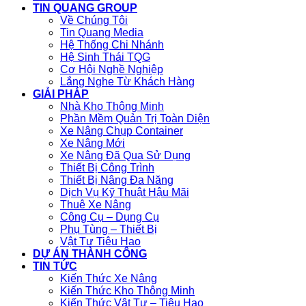
TIN QUANG GROUP
Về Chúng Tôi
Tin Quang Media
Hệ Thống Chi Nhánh
Hệ Sinh Thái TQG
Cơ Hội Nghề Nghiệp
Lắng Nghe Từ Khách Hàng
GIẢI PHÁP
Nhà Kho Thông Minh
Phần Mềm Quản Trị Toàn Diện
Xe Nâng Chụp Container
Xe Nâng Mới
Xe Nâng Đã Qua Sử Dụng
Thiết Bị Công Trình
Thiết Bị Nâng Đa Năng
Dịch Vụ Kỹ Thuật Hậu Mãi
Thuê Xe Nâng
Công Cụ – Dụng Cụ
Phụ Tùng – Thiết Bị
Vật Tư Tiêu Hao
DỰ ÁN THÀNH CÔNG
TIN TỨC
Kiến Thức Xe Nâng
Kiến Thức Kho Thông Minh
Kiến Thức Vật Tư – Tiêu Hao