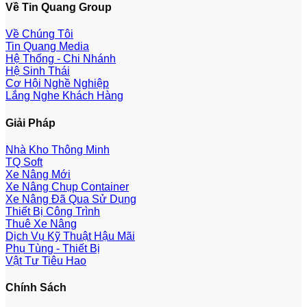
Về Tin Quang Group
Về Chúng Tôi
Tin Quang Media
Hệ Thống - Chi Nhánh
Hệ Sinh Thái
Cơ Hội Nghề Nghiệp
Lắng Nghe Khách Hàng
Giải Pháp
Nhà Kho Thông Minh
TQ Soft
Xe Nâng Mới
Xe Nâng Chụp Container
Xe Nâng Đã Qua Sử Dụng
Thiết Bị Công Trình
Thuê Xe Nâng
Dịch Vụ Kỹ Thuật Hậu Mãi
Phụ Tùng - Thiết Bị
Vật Tư Tiêu Hao
Chính Sách