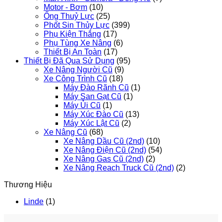
Motor - Bơm
(10)
Ống Thuỷ Lực
(25)
Phốt Sin Thủy Lực
(399)
Phụ Kiện Thắng
(17)
Phụ Tùng Xe Nâng
(6)
Thiết Bị An Toàn
(17)
Thiết Bị Đã Qua Sử Dụng
(95)
Xe Nâng Người Cũ
(9)
Xe Công Trình Cũ
(18)
Máy Đào Rãnh Cũ
(1)
Máy San Gạt Cũ
(1)
Máy Ủi Cũ
(1)
Máy Xúc Đào Cũ
(13)
Máy Xúc Lật Cũ
(2)
Xe Nâng Cũ
(68)
Xe Nâng Dầu Cũ (2nd)
(10)
Xe Nâng Điện Cũ (2nd)
(54)
Xe Nâng Gas Cũ (2nd)
(2)
Xe Nâng Reach Truck Cũ (2nd)
(2)
Thương Hiệu
Linde
(1)