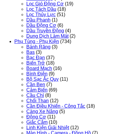
Lọc Gió Động Cơ
(19)
Lọc Tách Dầu
(18)
Lọc Thủy Lực
(51)
Dầu Phanh
(1)
Dầu Động Cơ
(6)
Dầu Truyền Động
(4)
Dung Dịch Làm Mát
(2)
Phụ Tùng - Phụ Kiện
(734)
Bánh Răng
(3)
Bas
(3)
Bạc Đạn
(37)
Biến Trở
(18)
Board Mạch
(16)
Bình Điện
(9)
Bộ Sạc Ắc Quy
(11)
Cần Ben
(7)
Cảm Biến
(69)
Cầu Chì
(8)
Chổi Than
(12)
Cần Điều Khiển - Công Tắc
(18)
Càng Xe Nâng
(5)
Động Cơ
(11)
Giắc Cắm
(10)
Linh Kiện Giải Nhiệt
(12)
Màn Hình - Camera - Đồng Hồ
(7)