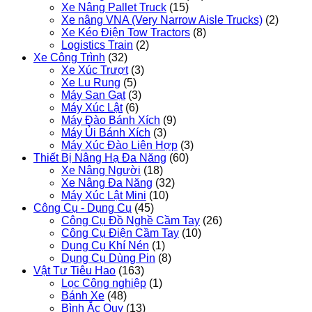
Xe Nâng Pallet Truck
(15)
Xe nâng VNA (Very Narrow Aisle Trucks)
(2)
Xe Kéo Điện Tow Tractors
(8)
Logistics Train
(2)
Xe Công Trình
(32)
Xe Xúc Trượt
(3)
Xe Lu Rung
(5)
Máy San Gạt
(3)
Máy Xúc Lật
(6)
Máy Đào Bánh Xích
(9)
Máy Ủi Bánh Xích
(3)
Máy Xúc Đào Liên Hợp
(3)
Thiết Bị Nâng Hạ Đa Năng
(60)
Xe Nâng Người
(18)
Xe Nâng Đa Năng
(32)
Máy Xúc Lật Mini
(10)
Công Cụ - Dụng Cụ
(45)
Công Cụ Đồ Nghề Cầm Tay
(26)
Công Cụ Điện Cầm Tay
(10)
Dụng Cụ Khí Nén
(1)
Dụng Cụ Dùng Pin
(8)
Vật Tư Tiêu Hao
(163)
Lọc Công nghiệp
(1)
Bánh Xe
(48)
Bình Ắc Quy
(13)