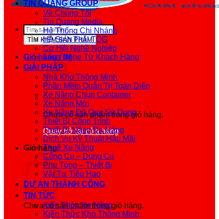
TIN QUANG GROUP
Về Chúng Tôi
Tin Quang Media
Tìm
Hệ Thống Chi Nhánh
kiếm
Hệ Sinh Thái TQG
TÌM KIẾM SẢN PHẨM
sản
Cơ Hội Nghề Nghiệp
phẩm
Giỏ hàng /
Lắng Nghe Từ Khách Hàng
0
₫
GIẢI PHÁP
Nhà Kho Thông Minh
Phần Mềm Quản Trị Toàn Diện
Xe Nâng Chụp Container
Xe Nâng Mới
Xe Nâng Đã Qua Sử Dụng
Chưa có sản phẩm trong giỏ hàng.
Thiết Bị Công Trình
Thiết Bị Nâng Đa Năng
Quay trở lại cửa hàng
Dịch Vụ Kỹ Thuật Hậu Mãi
Thuê Xe Nâng
Giỏ hàng
Công Cụ – Dụng Cụ
Phụ Tùng – Thiết Bị
Vật Tư Tiêu Hao
DỰ ÁN THÀNH CÔNG
TIN TỨC
Kiến Thức Xe Nâng
Chưa có sản phẩm trong giỏ hàng.
Kiến Thức Kho Thông Minh