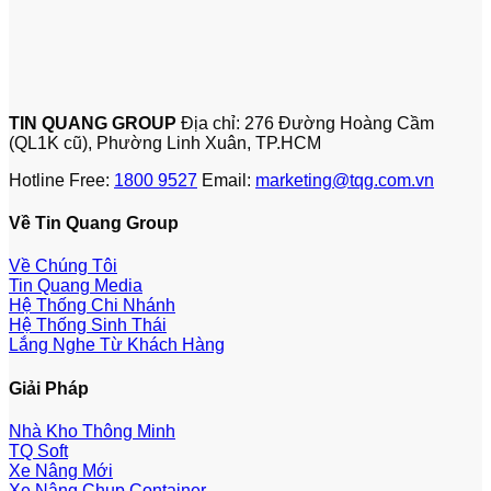
TIN QUANG GROUP
Địa chỉ: 276 Đường Hoàng Cầm
(QL1K cũ), Phường Linh Xuân, TP.HCM
Hotline Free:
1800 9527
Email:
marketing@tqg.com.vn
Về Tin Quang Group
Về Chúng Tôi
Tin Quang Media
Hệ Thống Chi Nhánh
Hệ Thống Sinh Thái
Lắng Nghe Từ Khách Hàng
Giải Pháp
Nhà Kho Thông Minh
TQ Soft
Xe Nâng Mới
Xe Nâng Chụp Container