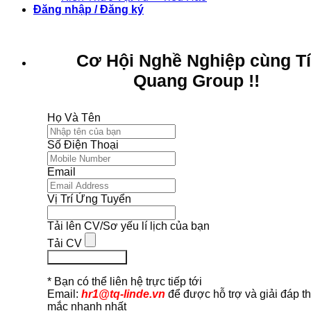
Đăng nhập / Đăng ký
Cơ Hội Nghề Nghiệp cùng T
Quang Group !!
Họ Và Tên
Số Điện Thoại
Email
Vị Trí Ứng Tuyển
Tải lên CV/Sơ yếu lí lịch của bạn
Tải CV
Ứng Tuyển Ngay
* Bạn có thể liên hệ trực tiếp tới
Email:
hr1@tq-linde.vn
để được hỗ trợ và giải đáp t
mắc nhanh nhất