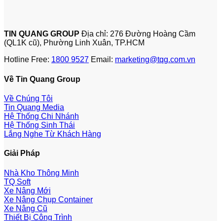
TIN QUANG GROUP
Địa chỉ: 276 Đường Hoàng Cầm
(QL1K cũ), Phường Linh Xuân, TP.HCM
Hotline Free:
1800 9527
Email:
marketing@tqg.com.vn
Về Tin Quang Group
Về Chúng Tôi
Tin Quang Media
Hệ Thống Chi Nhánh
Hệ Thống Sinh Thái
Lắng Nghe Từ Khách Hàng
Giải Pháp
Nhà Kho Thông Minh
TQ Soft
Xe Nâng Mới
Xe Nâng Chụp Container
Xe Nâng Cũ
Thiết Bị Công Trình