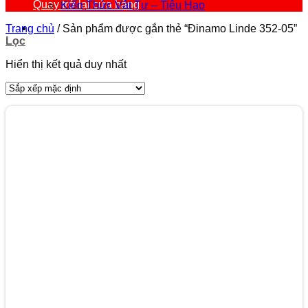
Quay trở lại cửa hàng
Kiến Thức Vật Tư – Tiêu Hao
Trang chủ
/
Sản phẩm được gắn thẻ “Đinamo Linde 352-05”
Lọc
Hiển thị kết quả duy nhất