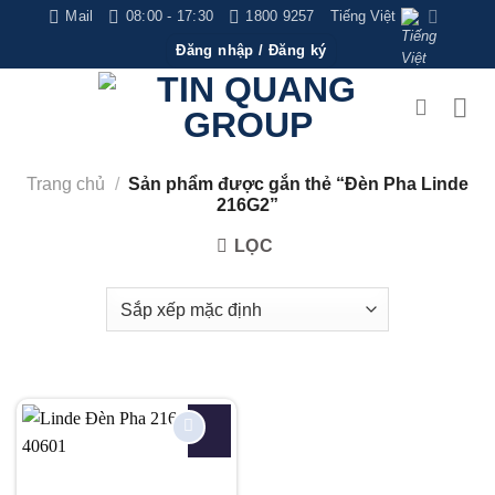
Bỏ
Mail
08:00 - 17:30
1800 9257
Tiếng Việt
qua
Đăng nhập / Đăng ký
nội
dung
Trang chủ
/
Sản phẩm được gắn thẻ “Đèn Pha Linde
216G2”
LỌC
Add to
wishlist