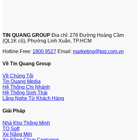
TIN QUANG GROUP
Địa chỉ: 276 Đường Hoàng Cầm
(QL1K cũ), Phường Linh Xuân, TP.HCM
Hotline Free:
1800 9527
Email:
marketing@tqg.com.vn
Về Tin Quang Group
Về Chúng Tôi
Tin Quang Media
Hệ Thống Chi Nhánh
Hệ Thống Sinh Thái
Lắng Nghe Từ Khách Hàng
Giải Pháp
Nhà Kho Thông Minh
TQ Soft
Xe Nâng Mới
Xe Nâng Chụp Container