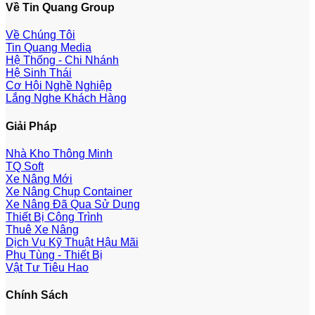
Về Tin Quang Group
Về Chúng Tôi
Tin Quang Media
Hệ Thống - Chi Nhánh
Hệ Sinh Thái
Cơ Hội Nghề Nghiệp
Lắng Nghe Khách Hàng
Giải Pháp
Nhà Kho Thông Minh
TQ Soft
Xe Nâng Mới
Xe Nâng Chụp Container
Xe Nâng Đã Qua Sử Dụng
Thiết Bị Công Trình
Thuê Xe Nâng
Dịch Vụ Kỹ Thuật Hậu Mãi
Phụ Tùng - Thiết Bị
Vật Tư Tiêu Hao
Chính Sách