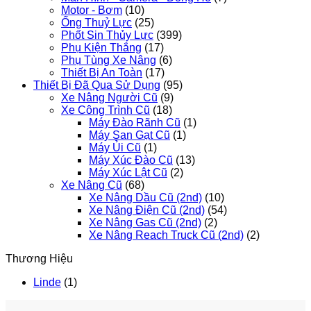
Motor - Bơm
(10)
Ống Thuỷ Lực
(25)
Phốt Sin Thủy Lực
(399)
Phụ Kiện Thắng
(17)
Phụ Tùng Xe Nâng
(6)
Thiết Bị An Toàn
(17)
Thiết Bị Đã Qua Sử Dụng
(95)
Xe Nâng Người Cũ
(9)
Xe Công Trình Cũ
(18)
Máy Đào Rãnh Cũ
(1)
Máy San Gạt Cũ
(1)
Máy Ủi Cũ
(1)
Máy Xúc Đào Cũ
(13)
Máy Xúc Lật Cũ
(2)
Xe Nâng Cũ
(68)
Xe Nâng Dầu Cũ (2nd)
(10)
Xe Nâng Điện Cũ (2nd)
(54)
Xe Nâng Gas Cũ (2nd)
(2)
Xe Nâng Reach Truck Cũ (2nd)
(2)
Thương Hiệu
Linde
(1)