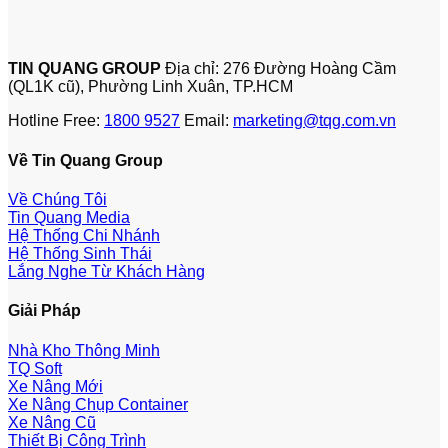
TIN QUANG GROUP
Địa chỉ: 276 Đường Hoàng Cầm
(QL1K cũ), Phường Linh Xuân, TP.HCM
Hotline Free:
1800 9527
Email:
marketing@tqg.com.vn
Về Tin Quang Group
Về Chúng Tôi
Tin Quang Media
Hệ Thống Chi Nhánh
Hệ Thống Sinh Thái
Lắng Nghe Từ Khách Hàng
Giải Pháp
Nhà Kho Thông Minh
TQ Soft
Xe Nâng Mới
Xe Nâng Chụp Container
Xe Nâng Cũ
Thiết Bị Công Trình