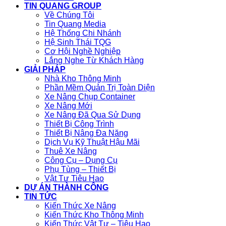
TIN QUANG GROUP
Về Chúng Tôi
Tin Quang Media
Hệ Thống Chi Nhánh
Hệ Sinh Thái TQG
Cơ Hội Nghề Nghiệp
Lắng Nghe Từ Khách Hàng
GIẢI PHÁP
Nhà Kho Thông Minh
Phần Mềm Quản Trị Toàn Diện
Xe Nâng Chụp Container
Xe Nâng Mới
Xe Nâng Đã Qua Sử Dụng
Thiết Bị Công Trình
Thiết Bị Nâng Đa Năng
Dịch Vụ Kỹ Thuật Hậu Mãi
Thuê Xe Nâng
Công Cụ – Dụng Cụ
Phụ Tùng – Thiết Bị
Vật Tư Tiêu Hao
DỰ ÁN THÀNH CÔNG
TIN TỨC
Kiến Thức Xe Nâng
Kiến Thức Kho Thông Minh
Kiến Thức Vật Tư – Tiêu Hao