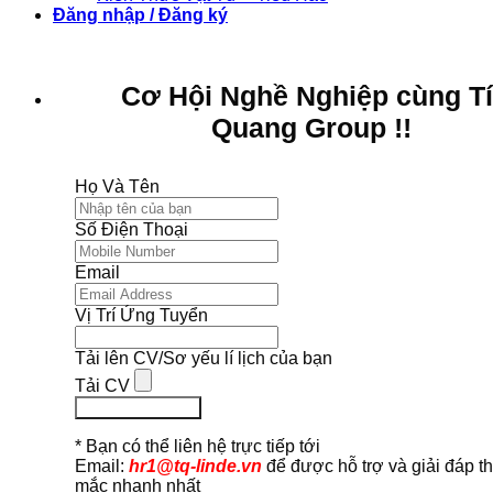
Đăng nhập / Đăng ký
Cơ Hội Nghề Nghiệp cùng T
Quang Group !!
Họ Và Tên
Số Điện Thoại
Email
Vị Trí Ứng Tuyển
Tải lên CV/Sơ yếu lí lịch của bạn
Tải CV
Ứng Tuyển Ngay
* Bạn có thể liên hệ trực tiếp tới
Email:
hr1@tq-linde.vn
để được hỗ trợ và giải đáp t
mắc nhanh nhất