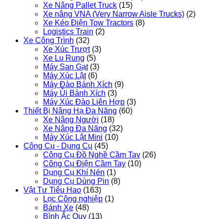
Xe Nâng Pallet Truck
(15)
Xe nâng VNA (Very Narrow Aisle Trucks)
(2)
Xe Kéo Điện Tow Tractors
(8)
Logistics Train
(2)
Xe Công Trình
(32)
Xe Xúc Trượt
(3)
Xe Lu Rung
(5)
Máy San Gạt
(3)
Máy Xúc Lật
(6)
Máy Đào Bánh Xích
(9)
Máy Ủi Bánh Xích
(3)
Máy Xúc Đào Liên Hợp
(3)
Thiết Bị Nâng Hạ Đa Năng
(60)
Xe Nâng Người
(18)
Xe Nâng Đa Năng
(32)
Máy Xúc Lật Mini
(10)
Công Cụ - Dụng Cụ
(45)
Công Cụ Đồ Nghề Cầm Tay
(26)
Công Cụ Điện Cầm Tay
(10)
Dụng Cụ Khí Nén
(1)
Dụng Cụ Dùng Pin
(8)
Vật Tư Tiêu Hao
(163)
Lọc Công nghiệp
(1)
Bánh Xe
(48)
Bình Ắc Quy
(13)