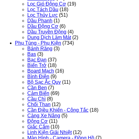
Lọc Gió Động Cơ
(19)
Lọc Tách Dầu
(18)
Lọc Thủy Lực
(51)
Dầu Phanh
(1)
Dầu Động Cơ
(6)
Dầu Truyền Động
(4)
Dung Dịch Làm Mát
(2)
Phụ Tùng - Phụ Kiện
(734)
Bánh Răng
(3)
Bas
(3)
Bạc Đạn
(37)
Biến Trở
(18)
Board Mạch
(16)
Bình Điện
(9)
Bộ Sạc Ắc Quy
(11)
Cần Ben
(7)
Cảm Biến
(69)
Cầu Chì
(8)
Chổi Than
(12)
Cần Điều Khiển - Công Tắc
(18)
Càng Xe Nâng
(5)
Động Cơ
(11)
Giắc Cắm
(10)
Linh Kiện Giải Nhiệt
(12)
Màn Hình - Camera - Đồng Hồ
(7)