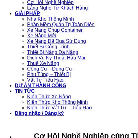
Cơ Hội Nghề Nghiệp
Lắng Nghe Từ Khách Hàng
GIẢI PHÁP
Nhà Kho Thông Minh
Phần Mềm Quản Trị Toàn Diện
Xe Nâng Chụp Container
Xe Nâng Mới
Xe Nâng Đã Qua Sử Dụng
Thiết Bị Công Trình
Thiết Bị Nâng Đa Năng
Dịch Vụ Kỹ Thuật Hậu Mãi
Thuê Xe Nâng
Công Cụ – Dụng Cụ
Phụ Tùng – Thiết Bị
Vật Tư Tiêu Hao
DỰ ÁN THÀNH CÔNG
TIN TỨC
Kiến Thức Xe Nâng
Kiến Thức Kho Thông Minh
Kiến Thức Vật Tư – Tiêu Hao
Đăng nhập / Đăng ký
Cơ Hội Nghề Nghiệp cùng T