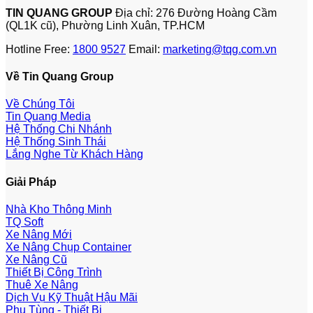
TIN QUANG GROUP
Địa chỉ: 276 Đường Hoàng Cầm
(QL1K cũ), Phường Linh Xuân, TP.HCM
Hotline Free:
1800 9527
Email:
marketing@tqg.com.vn
Về Tin Quang Group
Về Chúng Tôi
Tin Quang Media
Hệ Thống Chi Nhánh
Hệ Thống Sinh Thái
Lắng Nghe Từ Khách Hàng
Giải Pháp
Nhà Kho Thông Minh
TQ Soft
Xe Nâng Mới
Xe Nâng Chụp Container
Xe Nâng Cũ
Thiết Bị Công Trình
Thuê Xe Nâng
Dịch Vụ Kỹ Thuật Hậu Mãi
Phụ Tùng - Thiết Bị