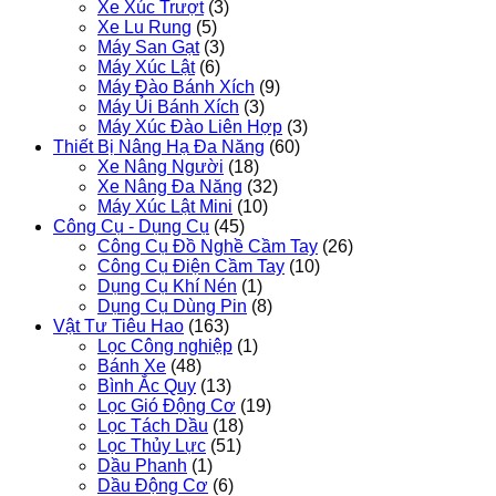
Xe Xúc Trượt
(3)
Xe Lu Rung
(5)
Máy San Gạt
(3)
Máy Xúc Lật
(6)
Máy Đào Bánh Xích
(9)
Máy Ủi Bánh Xích
(3)
Máy Xúc Đào Liên Hợp
(3)
Thiết Bị Nâng Hạ Đa Năng
(60)
Xe Nâng Người
(18)
Xe Nâng Đa Năng
(32)
Máy Xúc Lật Mini
(10)
Công Cụ - Dụng Cụ
(45)
Công Cụ Đồ Nghề Cầm Tay
(26)
Công Cụ Điện Cầm Tay
(10)
Dụng Cụ Khí Nén
(1)
Dụng Cụ Dùng Pin
(8)
Vật Tư Tiêu Hao
(163)
Lọc Công nghiệp
(1)
Bánh Xe
(48)
Bình Ắc Quy
(13)
Lọc Gió Động Cơ
(19)
Lọc Tách Dầu
(18)
Lọc Thủy Lực
(51)
Dầu Phanh
(1)
Dầu Động Cơ
(6)