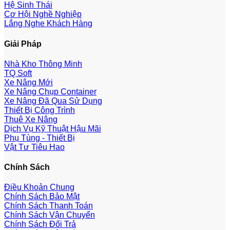
Hệ Sinh Thái
Cơ Hội Nghề Nghiệp
Lắng Nghe Khách Hàng
Giải Pháp
Nhà Kho Thông Minh
TQ Soft
Xe Nâng Mới
Xe Nâng Chụp Container
Xe Nâng Đã Qua Sử Dụng
Thiết Bị Công Trình
Thuê Xe Nâng
Dịch Vụ Kỹ Thuật Hậu Mãi
Phụ Tùng - Thiết Bị
Vật Tư Tiêu Hao
Chính Sách
Điều Khoản Chung
Chính Sách Bảo Mật
Chính Sách Thanh Toán
Chính Sách Vận Chuyển
Chính Sách Đổi Trả