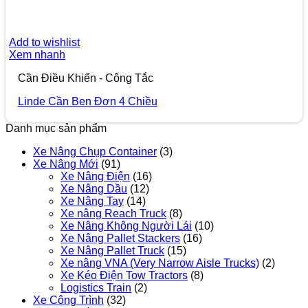
Add to wishlist
Xem nhanh
Cần Điều Khiển - Công Tắc
Linde Cần Ben Đơn 4 Chiều
Danh mục sản phẩm
Xe Nâng Chụp Container
(3)
Xe Nâng Mới
(91)
Xe Nâng Điện
(16)
Xe Nâng Dầu
(12)
Xe Nâng Tay
(14)
Xe nâng Reach Truck
(8)
Xe Nâng Không Người Lái
(10)
Xe Nâng Pallet Stackers
(16)
Xe Nâng Pallet Truck
(15)
Xe nâng VNA (Very Narrow Aisle Trucks)
(2)
Xe Kéo Điện Tow Tractors
(8)
Logistics Train
(2)
Xe Công Trình
(32)