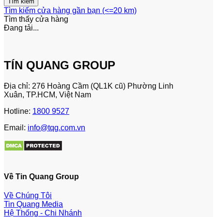
Tìm kiếm cửa hàng gần bạn (<=20 km)
Tìm thấy
cửa hàng
Đang tải...
TÍN QUANG GROUP
Địa chỉ: 276 Hoàng Cầm (QL1K cũ) Phường Linh
Xuân, TP.HCM, Việt Nam
Hotline:
1800 9527
Email:
info@tqg.com.vn
Về Tin Quang Group
Về Chúng Tôi
Tin Quang Media
Hệ Thống - Chi Nhánh