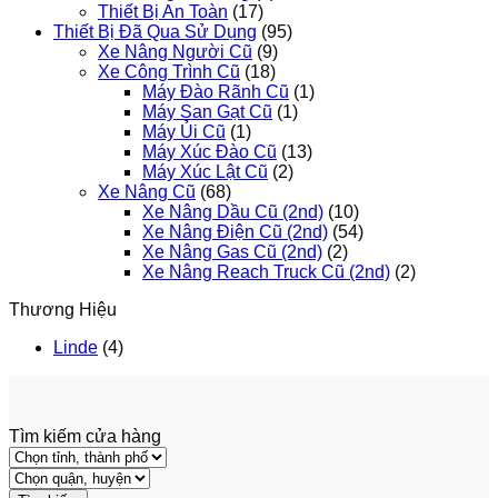
Thiết Bị An Toàn
(17)
Thiết Bị Đã Qua Sử Dụng
(95)
Xe Nâng Người Cũ
(9)
Xe Công Trình Cũ
(18)
Máy Đào Rãnh Cũ
(1)
Máy San Gạt Cũ
(1)
Máy Ủi Cũ
(1)
Máy Xúc Đào Cũ
(13)
Máy Xúc Lật Cũ
(2)
Xe Nâng Cũ
(68)
Xe Nâng Dầu Cũ (2nd)
(10)
Xe Nâng Điện Cũ (2nd)
(54)
Xe Nâng Gas Cũ (2nd)
(2)
Xe Nâng Reach Truck Cũ (2nd)
(2)
Thương Hiệu
Linde
(4)
Tìm kiếm cửa hàng