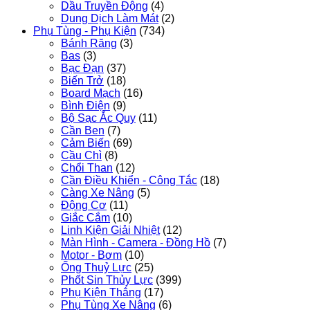
Dầu Truyền Động
(4)
Dung Dịch Làm Mát
(2)
Phụ Tùng - Phụ Kiện
(734)
Bánh Răng
(3)
Bas
(3)
Bạc Đạn
(37)
Biến Trở
(18)
Board Mạch
(16)
Bình Điện
(9)
Bộ Sạc Ắc Quy
(11)
Cần Ben
(7)
Cảm Biến
(69)
Cầu Chì
(8)
Chổi Than
(12)
Cần Điều Khiển - Công Tắc
(18)
Càng Xe Nâng
(5)
Động Cơ
(11)
Giắc Cắm
(10)
Linh Kiện Giải Nhiệt
(12)
Màn Hình - Camera - Đồng Hồ
(7)
Motor - Bơm
(10)
Ống Thuỷ Lực
(25)
Phốt Sin Thủy Lực
(399)
Phụ Kiện Thắng
(17)
Phụ Tùng Xe Nâng
(6)